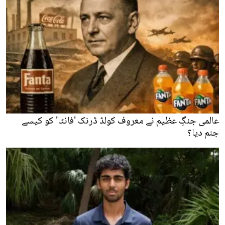
عالمی جنگِ عظیم نے معروف کولڈ ڈرنک 'فانٹا' کو کیسے
جنم دیا؟