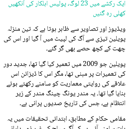
ایک رکشے میں 23 لوگ، پولیس اہلکار کی آنکھیں
کھلی رہ گئیں
ویڈیوز اور تصاویر سے ظاہر ہوتا ہے کہ تین منزلہ
پویلین تیزی سے آگ کی لپیٹ میں آ گیا اور اس کی
چھت کے کچھ حصے بھی گر گئے۔
پویلین جو 2009 میں تعمیر کیا گیا تھا، جدید دور
کی تعمیرات پر مبنی تھا، مگر اس کا ڈیزائن اس
علاقے کی روایتی معماریت کو سامنے رکھتے ہوئے
بنایا گیا تھا۔ یہ مندر یونگ چینگ مندر کے زیر
انتظام ہے، جس کی تاریخ صدیوں پرانی ہے۔
مقامی حکام کے مطابق، ابتدائی تحقیقات میں یہ
بات سامنے آئی ہے کہ آگ سیاح کے غیر ذمہ دارانہ