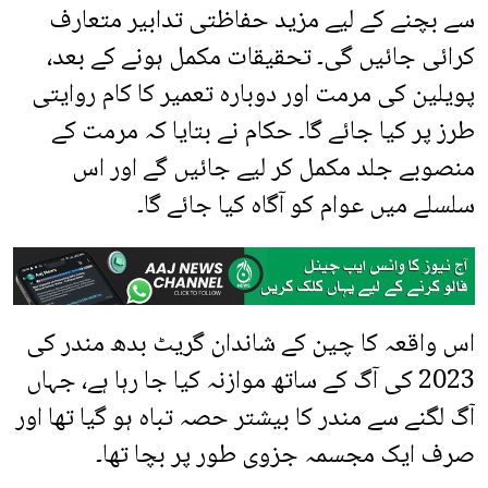
سے بچنے کے لیے مزید حفاظتی تدابیر متعارف
کرائی جائیں گی۔ تحقیقات مکمل ہونے کے بعد،
پویلین کی مرمت اور دوبارہ تعمیر کا کام روایتی
طرز پر کیا جائے گا۔ حکام نے بتایا کہ مرمت کے
منصوبے جلد مکمل کر لیے جائیں گے اور اس
سلسلے میں عوام کو آگاہ کیا جائے گا۔
اس واقعہ کا چین کے شاندان گریٹ بدھ مندر کی
2023 کی آگ کے ساتھ موازنہ کیا جا رہا ہے، جہاں
آگ لگنے سے مندر کا بیشتر حصہ تباہ ہو گیا تھا اور
صرف ایک مجسمہ جزوی طور پر بچا تھا۔