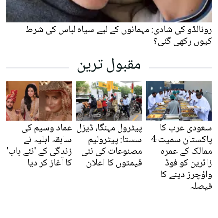
رونالڈو کی شادی: مہمانوں کے لیے سیاہ لباس کی شرط
کیوں رکھی گئی؟
مقبول ترین
سعودی عرب کا
پیٹرول مہنگا، ڈیزل
عماد وسیم کی
پاکستان سمیت 4
سستا: پیٹرولیم
سابقہ اہلیہ نے
ممالک کے عمرہ
مصنوعات کی نئی
زندگی کے 'نئے باب'
زائرین کو فوڈ
قیمتوں کا اعلان
کا آغاز کر دیا
واؤچرز دینے کا
فیصلہ