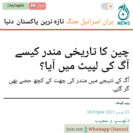
Aaj English
Live
ایران اسرائیل جنگ
تازہ ترین
پاکستان
دنیا
س
چین کا تاریخی مندر کیسے
آگ کی لپیٹ میں آیا؟
آگ کے نتیجے میں مندر کی چھت کے کچھ حصے بھی
گر گئے۔
ویب ڈیسک
22 نومبر 2025
06:03pm
دلچسپ
و
عجیب
Join our
Whatsapp Channel