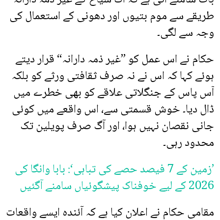
طریقے سے موم بتیوں اور دھونی کے استعمال کی
وجہ سے لگی۔
حکام نے اس عمل کو ”غیر ذمہ دارانہ“ قرار دیتے
ہوئے کہا کہ اس نے نہ صرف ثقافتی ورثے کو بلکہ
آس پاس کے جنگلاتی علاقے کو بھی خطرے میں
ڈال دیا۔ خوش قسمتی سے، اس واقعے میں کوئی
جانی نقصان نہیں ہوا، اور آگ صرف پویلین تک
محدود رہی۔
’زمین کے 7 فیصد حصے کی تباہی‘: بابا وانگا کی
2026 کے لیے خوفناک پیشگوئیاں سامنے آگئیں
مقامی حکام نے اعلان کیا ہے کہ آئندہ ایسے واقعات