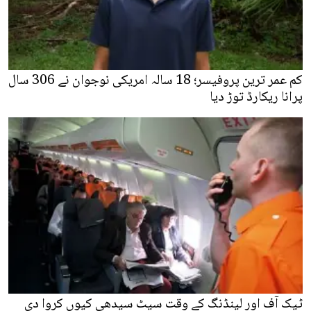
کم عمر ترین پروفیسر؛ 18 سالہ امریکی نوجوان نے 306 سال
پرانا ریکارڈ توڑ دیا
ٹیک آف اور لینڈنگ کے وقت سیٹ سیدھی کیوں کروا دی