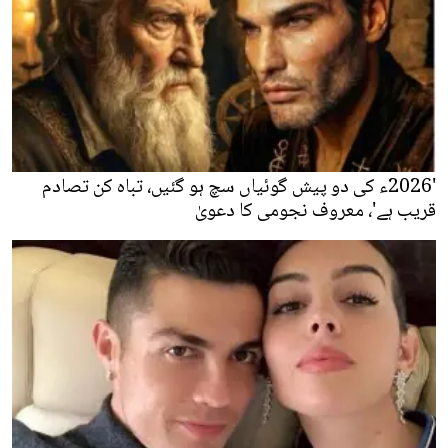
'2026ء کی دو پیش گوئیاں سچ ہو گئیں، تباہ کن تصادم
قریب ہے'، معروف نجومی کا دعویٰ