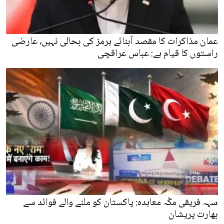
عمان مذاکرات کا مقصد آبنائے ہرمز کی بحالی نہیں، عارضی
راستوں کا قیام ہے: عباس عراقچی
سہہ فریقی مکّہ معاہدہ: پاکستان کو ملنے والے فوائد سے
بھارت پریشان