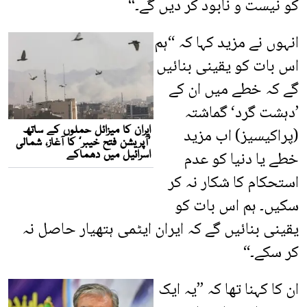
کو نیست و نابود کر دیں گے۔“
انہوں نے مزید کہا کہ “ہم
اس بات کو یقینی بنائیں
گے کہ خطے میں ان کے
’دہشت گرد‘ گماشتہ
(پراکیسیز) اب مزید
خطے یا دنیا کو عدم
استحکام کا شکار نہ کر
سکیں۔ ہم اس بات کو
یقینی بنائیں گے کہ ایران ایٹمی ہتھیار حاصل نہ
کر سکے۔“
ان کا کہنا تھا کہ ”یہ ایک