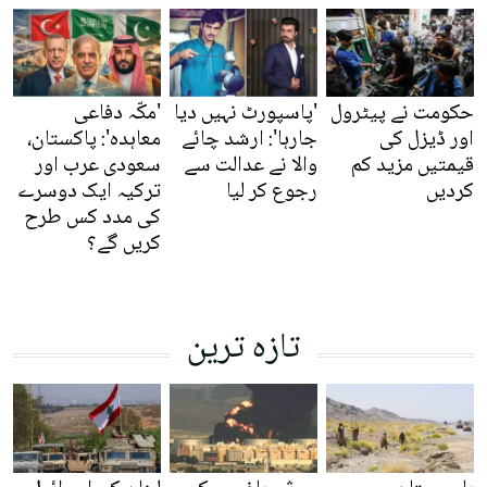
حکومت نے پیٹرول
'پاسپورٹ نہیں دیا
'مکّہ دفاعی
اور ڈیزل کی
جارہا': ارشد چائے
معاہدہ': پاکستان،
قیمتیں مزید کم
والا نے عدالت سے
سعودی عرب اور
کردیں
رجوع کر لیا
ترکیہ ایک دوسرے
کی مدد کس طرح
کریں گے؟
تازہ ترین