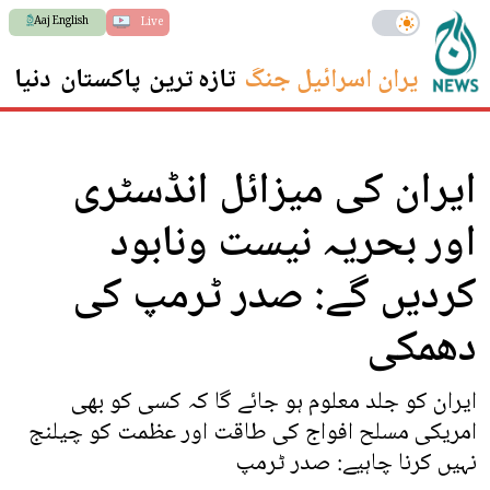
Aaj English
Live
ایران اسرائیل جنگ
تازہ ترین
پاکستان
دنیا
س
ایران کی میزائل انڈسٹری
اور بحریہ نیست ونابود
کردیں گے: صدر ٹرمپ کی
دھمکی
ایران کو جلد معلوم ہو جائے گا کہ کسی کو بھی
امریکی مسلح افواج کی طاقت اور عظمت کو چیلنج
نہیں کرنا چاہیے: صدر ٹرمپ