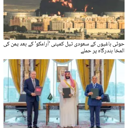
حوثی باغیوں کے سعودی تیل کمپنی 'آرامکو' کے بعد یمن کی
المخا بندرگاہ پر حملے