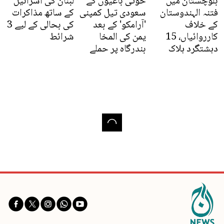
بلوچستان میں
حوثی باغیوں کے
لبنان کی اسرائیل
فتنہ الہندوستان
سعودی تیل کمپنی
کے ساتھ مذاکرات
کے خلاف
'آرامکو' کے بعد
کی بحالی کے لیے 3
کارروائیاں، 15
یمن کی المخا
شرائط
دہشتگرد ہلاک
بندرگاہ پر حملے