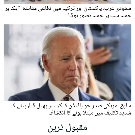
سعودی عرب، پاکستان اور ترکیہ میں دفاعی معاہدہ: 'ایک پر
حملہ سب پر حملہ تصور ہوگا'
سابق امریکی صدر جو بائیڈن کا کینسر پھیل گیا، بیٹے کا
شدید تکلیف میں مبتلا ہونے کا انکشاف
مقبول ترین