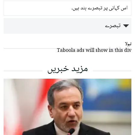
اس کہانی پر تبصرے بند ہیں۔
تبصرے
تبولا
Taboola ads will show in this div
مزید خبریں