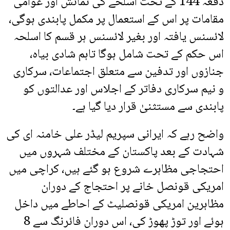
دفعہ 144 کے تحت اسلحے کی نمائش اور عوامی
مقامات پر اس کے استعمال پر مکمل پابندی ہوگی،
لائسنس یافتہ اور بغیر لائسنس ہر قسم کا اسلحہ
اس حکم کے تحت شامل ہوگا تاہم شادی بیاہ،
جنازوں اور تدفین سے متعلق اجتماعات، سرکاری
و نیم سرکاری دفاتر کے اجلاس اور عدالتوں کو
پابندی سے مستثنیٰ قرار دیا گیا ہے۔
واضح رہے کہ ایرانی سپریم لیڈر علی خامنہ ای کی
شہادت کے بعد پاکستان کے مختلف شہروں میں
احتجاجی مظاہرے شروع ہو گئے ہیں، کراچی میں
امریکی قونصل خانے پر احتجاج کے دوران
مظاہرین امریکی قونصلیٹ کے احاطے میں داخل
ہوئے اور توڑ پھوڑ کی، اس دوران فائرنگ سے 8