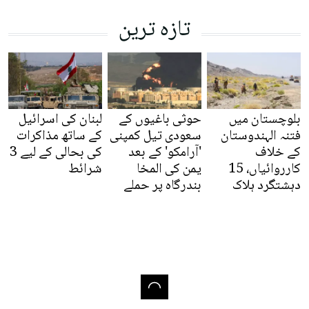
تازہ ترین
بلوچستان میں
حوثی باغیوں کے
لبنان کی اسرائیل
فتنہ الہندوستان
سعودی تیل کمپنی
کے ساتھ مذاکرات
کے خلاف
'آرامکو' کے بعد
کی بحالی کے لیے 3
کارروائیاں، 15
یمن کی المخا
شرائط
دہشتگرد ہلاک
بندرگاہ پر حملے