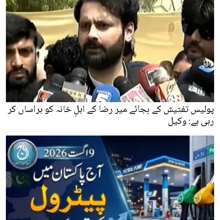
پولیس تفتیش کے بجائے میر رضا کے اہلِ خانہ کو ہراساں کر
رہی ہے: وکیل