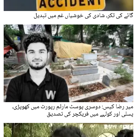
گائے کی ٹکر، شادی کی خوشیاں غم میں تبدیل
میر رضا کیس: دوسری پوسٹ مارٹم رپورٹ میں کھوپڑی،
پسلی اور کولہے میں فریکچر کی تصدیق