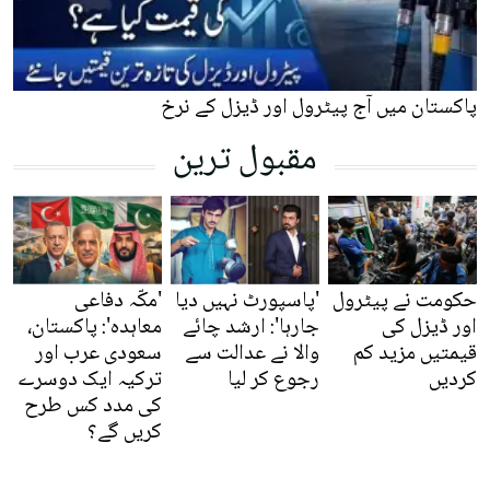
پاکستان میں آج پیٹرول اور ڈیزل کے نرخ
مقبول ترین
حکومت نے پیٹرول
'پاسپورٹ نہیں دیا
'مکّہ دفاعی
اور ڈیزل کی
جارہا': ارشد چائے
معاہدہ': پاکستان،
قیمتیں مزید کم
والا نے عدالت سے
سعودی عرب اور
کردیں
رجوع کر لیا
ترکیہ ایک دوسرے
کی مدد کس طرح
کریں گے؟