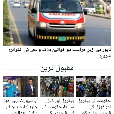
لاہور میں زیرِ حراست دو خواتین ہلاک، واقعے کی انکوائری
شروع
مقبول ترین
حکومت نے پیٹرول
پیٹرول اور ڈیزل
'پاسپورٹ نہیں دیا
اور ڈیزل کی
سستا، حکومت نے
جارہا': ارشد چائے
قیمتیں مزید کم
نئی قیمتوں کا
والا نے عدالت سے