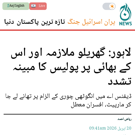
Aaj English
Live
ایران اسرائیل جنگ
تازہ ترین
پاکستان
دنیا
س
لاہور: گھریلو ملازمہ اور اس
کے بھائی پر پولیس کا مبینہ
تشدد
ڈیفنس اے میں انگوٹھی چوری کے الزام پر تھانے لے جا
کر مارپیٹ، افسران معطل
ریاض احمد
20 اپريل 2026
09:41am