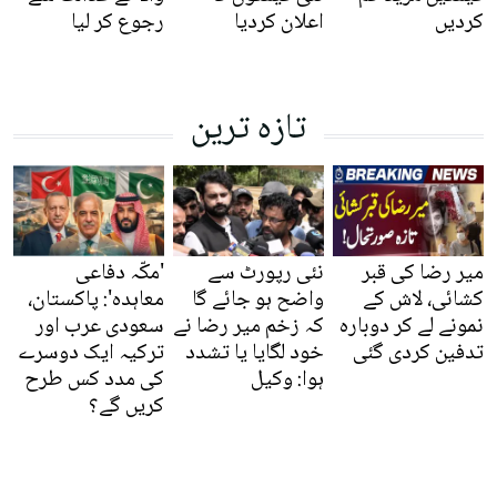
کردیں
اعلان کردیا
رجوع کر لیا
تازہ ترین
میر رضا کی قبر
نئی رپورٹ سے
'مکّہ دفاعی
کشائی، لاش کے
واضح ہو جائے گا
معاہدہ': پاکستان،
نمونے لے کر دوبارہ
کہ زخم میر رضا نے
سعودی عرب اور
تدفین کردی گئی
خود لگایا یا تشدد
ترکیہ ایک دوسرے
ہوا: وکیل
کی مدد کس طرح
کریں گے؟