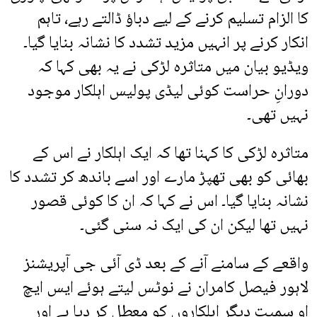
کا الزام تسلیم کرنے کے لیے دباؤ ڈالتے رہے، تاہم
انکار کرنے پر انہیں مزید تشدد کا نشانہ بنایا گیا۔
ویڈیو بیان میں متاثرہ لڑکی نے یہ بھی کہا کہ
دورانِ حراست کوئی لیڈی پولیس اہلکار موجود
نہیں تھی۔
متاثرہ لڑکی کا کہنا تھا کہ ایک اہلکار نے اس کے
بھائی کو بھی تھپڑ مارے اور اسے باندھ کر تشدد کا
نشانہ بنایا گیا۔ اس نے کہا کہ ان کا کوئی قصور
نہیں تھا لیکن ان کی ایک نہ سنی گئی۔
واقعے کے سامنے آنے کے بعد ڈی آئی جی آپریشنز
لاہور فیصل کامران نے نوٹس لیتے ہوئے ایس ایچ
او سمیت دیگر اہلکاروں کو معطل کر دیا ہے اور