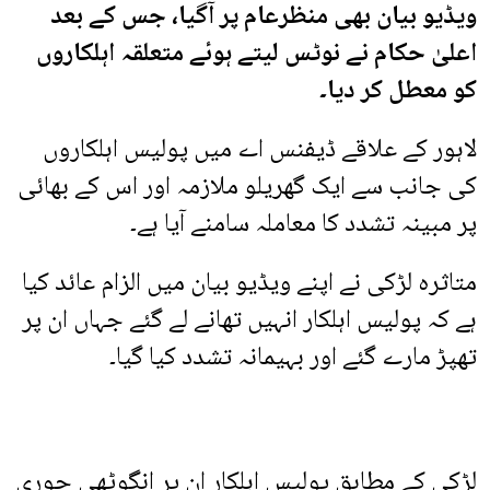
ویڈیو بیان بھی منظرعام پر آگیا، جس کے بعد
اعلیٰ حکام نے نوٹس لیتے ہوئے متعلقہ اہلکاروں
کو معطل کر دیا۔
لاہور کے علاقے ڈیفنس اے میں پولیس اہلکاروں
کی جانب سے ایک گھریلو ملازمہ اور اس کے بھائی
پر مبینہ تشدد کا معاملہ سامنے آیا ہے۔
متاثرہ لڑکی نے اپنے ویڈیو بیان میں الزام عائد کیا
ہے کہ پولیس اہلکار انہیں تھانے لے گئے جہاں ان پر
تھپڑ مارے گئے اور بہیمانہ تشدد کیا گیا۔
لڑکی کے مطابق پولیس اہلکار ان پر انگوٹھی چوری