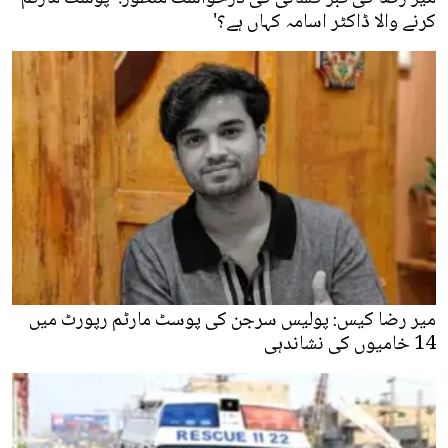
کرنے والا ڈاکٹر اسامہ کہاں ہے؟'
میر رضا کیس: پولیس سرجن کی پوسٹ مارٹم رپورٹ میں
14 خامیوں کی نشاندہی