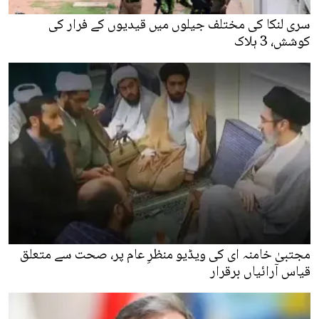
سری لنکا کی مختلف جیلوں میں قیدیوں کے فرار کی
کوشش، 3 ہلاک
مجتبیٰ خامنہ ای کی ویڈیو منظرِ عام پر، صحت سے متعلق
قیاس آرائیاں برقرار