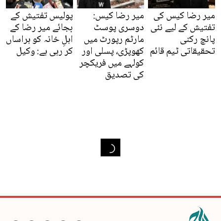
میر رضا کیس کی
میر رضا کیس:
پولیس تفتیش کے
تفتیش کے لیے نئی
دوسری پوسٹ
بجائے میر رضا کے
پانچ رکنی
مارٹم رپورٹ میں
اہلِ خانہ کو ہراساں
تحقیقاتی ٹیم قائم
کھوپڑی، پسلی اور
کر رہی ہے: وکیل
کولہے میں فریکچر
کی تصدیق