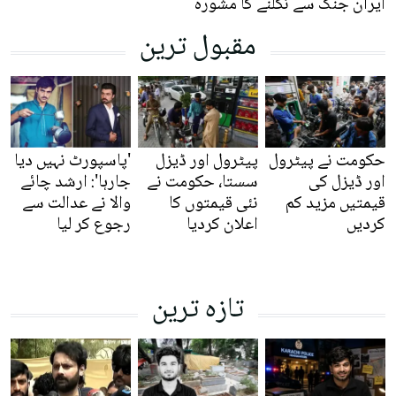
ایران جنگ سے نکلنے کا مشورہ
مقبول ترین
حکومت نے پیٹرول
پیٹرول اور ڈیزل
'پاسپورٹ نہیں دیا
اور ڈیزل کی
سستا، حکومت نے
جارہا': ارشد چائے
قیمتیں مزید کم
نئی قیمتوں کا
والا نے عدالت سے
کردیں
اعلان کردیا
رجوع کر لیا
تازہ ترین