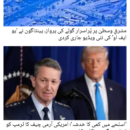
مشرقِ وسطیٰ پر پُراسرار گولے کی پرواز، پینٹاگون نے 'یو
ایف او' کی نئی ویڈیو جاری کردی
'اسلحے میں کمی کا خدشہ'؛ امریکی آرمی چیف کا ٹرمپ کو