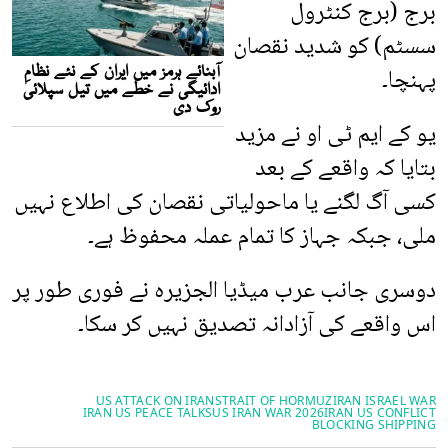
برج (برج کنٹرول
سسٹم) کو شدید نقصان
پہنچا۔
یو کے ایم ٹی او نے مزید
بتایا کہ واقعے کے بعد
کسی آگ لگنے یا ماحولیاتی نقصان کی اطلاع نہیں
ملی، جبکہ جہاز کا تمام عملہ محفوظ ہے۔
دوسری جانب عرب میڈیا الجزیرہ نے فوری طور پر
اس واقعے کی آزادانہ تصدیق نہیں کر سکا۔
US ATTACK ON IRAN
STRAIT OF HORMUZ
IRAN ISRAEL WAR
IRAN US PEACE TALKS
US IRAN WAR 2026
IRAN US CONFLICT
BLOCKING SHIPPING