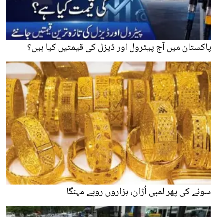
پاکستان میں آج پیٹرول اور ڈیزل کی قیمتیں کیا ہیں؟
سونے کی پھر لمبی اُڑان، ہزاروں روپے مہنگا