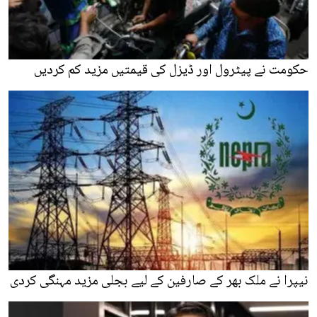
حکومت نے پیٹرول اور ڈیزل کی قیمتیں مزید کم کردیں
نیپرا نے ملک بھر کے صارفین کے لیے بجلی مزید مہنگی کردی