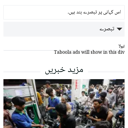
اس کہانی پر تبصرے بند ہیں۔
تبصرے
تبولا
Taboola ads will show in this div
مزید خبریں