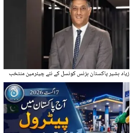
زیاد بشیر پاکستان بزنس کونسل کے نئے چیئرمین منتخب