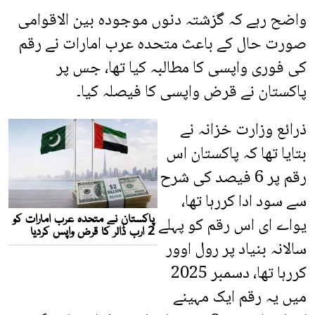
واضح رہے کہ گزشتہ دنوں موجودہ بین الاقوامی
صورت حال کے باعث متحدہ عرب امارات نے رقم
کی فوری واپسی کا مطالبہ کیا تھا، جس پر
پاکستان نے قرض واپسی کا فیصلہ کیا۔
ذرائع وزارت خزانہ نے
بتایا تھا کہ پاکستان اس
رقم پر 6 فیصد کی شرح
سے سود ادا کررہا تھا،
یواے ای اس رقم کو پہلے
سالانہ بنیاد پر رول اوور
کررہا تھا، دسمبر 2025
میں یہ رقم ایک مہینے