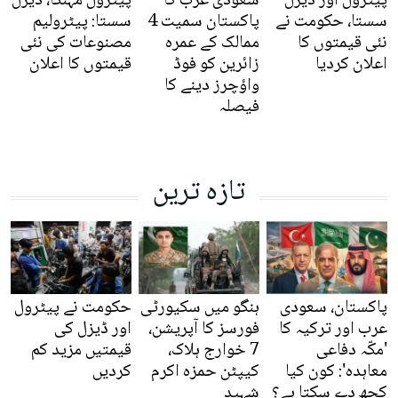
پیٹرول اور ڈیزل
سعودی عرب کا
پیٹرول مہنگا، ڈیزل
سستا، حکومت نے
پاکستان سمیت 4
سستا: پیٹرولیم
نئی قیمتوں کا
ممالک کے عمرہ
مصنوعات کی نئی
اعلان کردیا
زائرین کو فوڈ
قیمتوں کا اعلان
واؤچرز دینے کا
فیصلہ
تازہ ترین
پاکستان، سعودی
ہنگو میں سکیورٹی
حکومت نے پیٹرول
عرب اور ترکیہ کا
فورسز کا آپریشن،
اور ڈیزل کی
'مکّہ دفاعی
7 خوارج ہلاک،
قیمتیں مزید کم
معاہدہ': کون کیا
کیپٹن حمزہ اکرم
کردیں
کچھ دے سکتا ہے؟
شہید