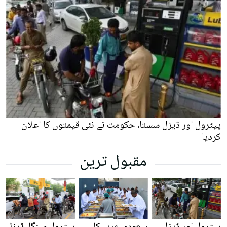
پیٹرول اور ڈیزل سستا، حکومت نے نئی قیمتوں کا اعلان
کردیا
مقبول ترین