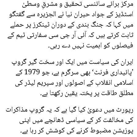
مرکز برائے سائنسی تحقیق و مشرقِ وسطیٰ
اسٹڈیز کے جواد حیران نیا نے الجزیرہ سے گفتگو
میں کہا کہ جنگ بندی کے دوران ٹینکرز پر حملے
ثابت کرتے ہیں کہ آئی آر جی سی سفارتی ٹیم کے
فیصلوں کو اہمیت نہیں دے رہی۔
ایران کی سیاست میں ایک اور سخت گیر گروپ
’پائیداری فرنٹ‘ بھی سرگرم ہے، جو 1979 کے
اسلامی انقلاب کے اصولوں اور سپریم لیڈر کی
مطلق طاقت پر پختہ یقین رکھتا ہے۔
رپورٹ میں دعویٰ کیا گیا ہے کہ یہ گروپ مذاکرات
کی مخالفت کر کے سیاسی ڈھانچے میں اپنی
پوزیشن مضبوط کرنے کی کوشش کر رہا ہے۔