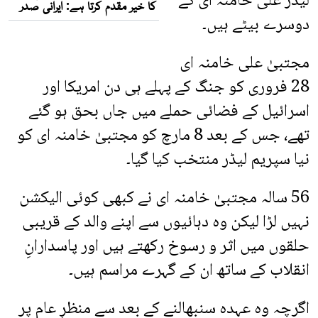
لیڈر علی خامنہ ای کے
دوسرے بیٹے ہیں۔
مجتبیٰ علی خامنہ ای
28 فروری کو جنگ کے پہلے ہی دن امریکا اور
اسرائیل کے فضائی حملے میں جاں بحق ہو گئے
تھے، جس کے بعد 8 مارچ کو مجتبیٰ خامنہ ای کو
نیا سپریم لیڈر منتخب کیا گیا۔
56 سالہ مجتبیٰ خامنہ ای نے کبھی کوئی الیکشن
نہیں لڑا لیکن وہ دہائیوں سے اپنے والد کے قریبی
حلقوں میں اثر و رسوخ رکھتے ہیں اور پاسدارانِ
انقلاب کے ساتھ ان کے گہرے مراسم ہیں۔
اگرچہ وہ عہدہ سنبھالنے کے بعد سے منظرِ عام پر