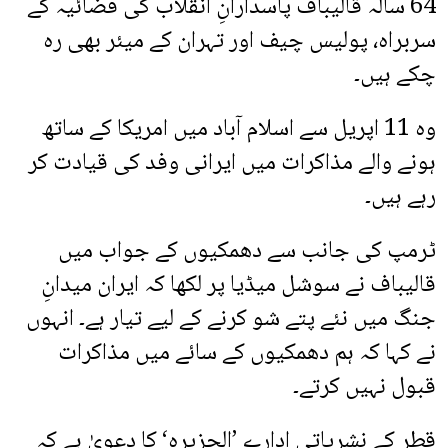
64 سالہ قالیباف پاسدارانِ انقلاب کی فضائیہ کے
سربراہ، پولیس چیف اور تہران کے میئر بھی رہ
چکے ہیں۔
وہ 11 اپریل سے اسلام آباد میں امریکا کے ساتھ
ہونے والے مذاکرات میں ایرانی وفد کی قیادت کر
رہے ہیں۔
ٹرمپ کی جانب سے دھمکیوں کے جواب میں
قالیباف نے سوشل میڈیا پر لکھا کہ ایران میدانِ
جنگ میں نئے پتے شو کرنے کے لیے تیار ہے۔ انہوں
نے کہا کہ ہم دھمکیوں کے سائے میں مذاکرات
قبول نہیں کرتے۔
قطر کے نشریاتی ادارے ’الجزیرہ‘ کا دعویٰ ہے کہ