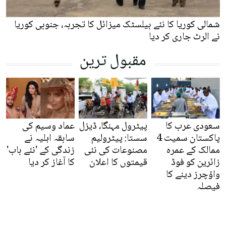
شمالی کوریا کا نئے بیلسٹک میزائل کا تجربہ، جنوبی کوریا
نے الرٹ جاری کر دیا
مقبول ترین
سعودی عرب کا
پیٹرول مہنگا، ڈیزل
عماد وسیم کی
پاکستان سمیت 4
سستا: پیٹرولیم
سابقہ اہلیہ نے
ممالک کے عمرہ
مصنوعات کی نئی
زندگی کے 'نئے باب'
زائرین کو فوڈ
قیمتوں کا اعلان
کا آغاز کر دیا
واؤچرز دینے کا
فیصلہ