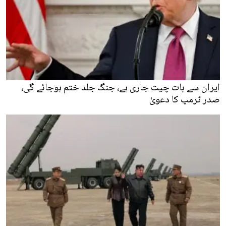
ایران سے بات چیت جاری ہے، جنگ جلد ختم ہوجائے گی،
صدر ٹرمپ کا دعویٰ