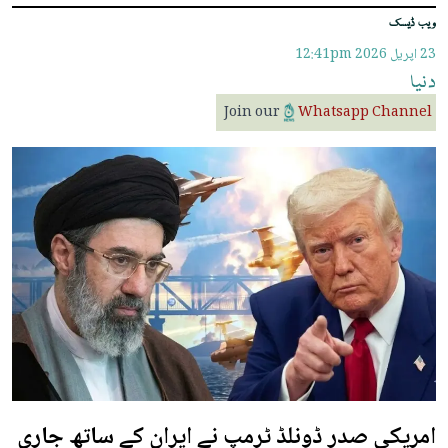
ویب ڈیسک
23 اپريل 2026
12:41pm
دنیا
Join our
Whatsapp Channel
امریکی صدر ڈونلڈ ٹرمپ نے ایران کے ساتھ جاری