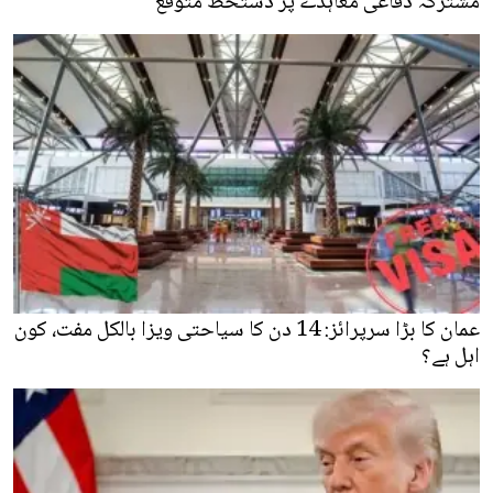
مشترکہ دفاعی معاہدے پر دستخط متوقع
عمان کا بڑا سرپرائز: 14 دن کا سیاحتی ویزا بالکل مفت، کون
اہل ہے؟