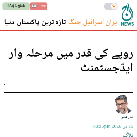
Aaj English
Live
ایران اسرائیل جنگ
تازہ ترین
پاکستان
دنیا
س
روپے کی قدر میں مرحلہ وار
ایڈجسٹمنٹ
.
علی خضر
15 مئ 2026
03:23pm
بلاگ