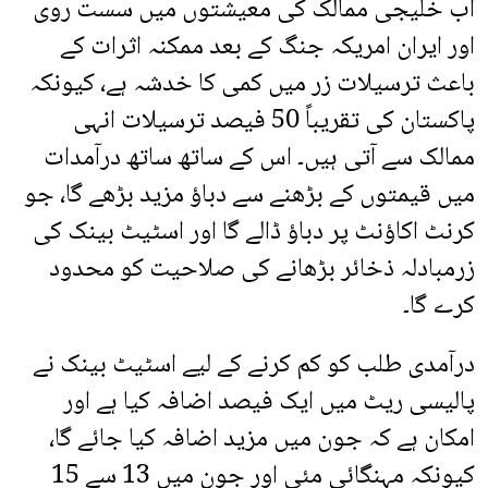
اب خلیجی ممالک کی معیشتوں میں سست روی
اور ایران امریکہ جنگ کے بعد ممکنہ اثرات کے
باعث ترسیلات زر میں کمی کا خدشہ ہے، کیونکہ
پاکستان کی تقریباً 50 فیصد ترسیلات انہی
ممالک سے آتی ہیں۔ اس کے ساتھ ساتھ درآمدات
میں قیمتوں کے بڑھنے سے دباؤ مزید بڑھے گا، جو
کرنٹ اکاؤنٹ پر دباؤ ڈالے گا اور اسٹیٹ بینک کی
زرمبادلہ ذخائر بڑھانے کی صلاحیت کو محدود
کرے گا۔
درآمدی طلب کو کم کرنے کے لیے اسٹیٹ بینک نے
پالیسی ریٹ میں ایک فیصد اضافہ کیا ہے اور
امکان ہے کہ جون میں مزید اضافہ کیا جائے گا،
کیونکہ مہنگائی مئی اور جون میں 13 سے 15