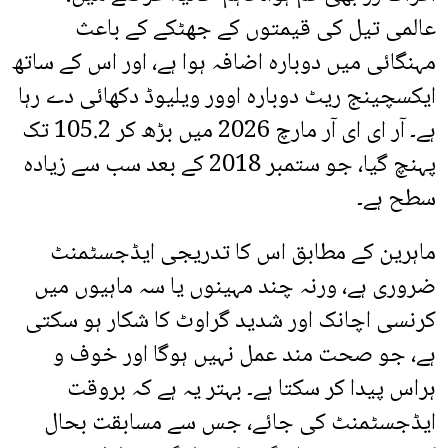
عالمی تیل کی قیمتوں کے جھٹکے کے باعث
مہنگائی میں دوبارہ اضافہ ہوا ہے، اور اس کے ساتھ
ایکسچینج ریٹ دوبارہ اوور ویلیوڈ دکھائی دے رہا
ہے۔ آر ای ای آر مارچ 2026 میں بڑھ کر 105.2 تک
پہنچ گیا، جو ستمبر 2018 کے بعد سب سے زیادہ
سطح ہے۔
ماہرین کے مطابق اس کا تدریجی ایڈجسٹمنٹ
ضروری ہے، ورنہ چند مہینوں یا سہ ماہیوں میں
کرنسی اچانک اور شدید گراوٹ کا شکار ہو سکتی
ہے، جو صحت مند عمل نہیں ہوگا اور خوف و
ہراس پیدا کر سکتا ہے۔ بہتر یہ ہے کہ بروقت
ایڈجسٹمنٹ کی جائے، جس سے مسابقت بحال