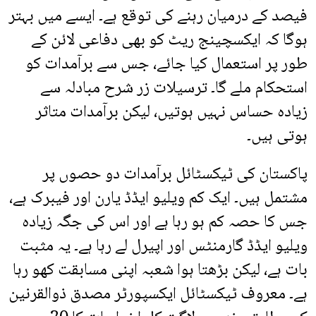
فیصد کے درمیان رہنے کی توقع ہے۔ ایسے میں بہتر
ہوگا کہ ایکسچینج ریٹ کو بھی دفاعی لائن کے
طور پر استعمال کیا جائے، جس سے برآمدات کو
استحکام ملے گا۔ ترسیلات زر شرح مبادلہ سے
زیادہ حساس نہیں ہوتیں، لیکن برآمدات متاثر
ہوتی ہیں۔
پاکستان کی ٹیکسٹائل برآمدات دو حصوں پر
مشتمل ہیں۔ ایک کم ویلیو ایڈڈ یارن اور فیبرک ہے،
جس کا حصہ کم ہو رہا ہے اور اس کی جگہ زیادہ
ویلیو ایڈڈ گارمنٹس اور اپیرل لے رہا ہے۔ یہ مثبت
بات ہے، لیکن بڑھتا ہوا شعبہ اپنی مسابقت کھو رہا
ہے۔ معروف ٹیکسٹائل ایکسپورٹر مصدق ذوالقرنین