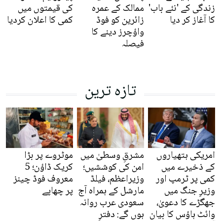
زندگی کے 'نئے باب'
ممالک کے عمرہ
کی قیمتوں میں
کا آغاز کر دیا
زائرین کو فوڈ
کمی کا اعلان کردیا
واؤچرز دینے کا
فیصلہ
تازہ ترین
امریکی ہتھیاروں
مشرقِ وسطیٰ میں
موٹروے پر بڑا
کے ذخیرے میں
امن کی کوششیں؛
کریک ڈاؤن؛ 5
کمی پر ٹرمپ اور
وزیراعظم، فیلڈ
معروف فوڈ چینز
وزیرِ جنگ میں
مارشل کے ہمراہ آج
پر چھاپے
جھگڑے کا دعویٰ،
سعودی عرب روانہ
وائٹ ہاؤس کا بیان
ہوں گے: دفترِ