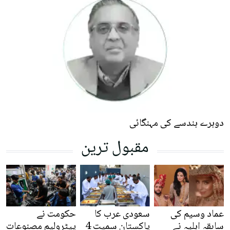
دوہرے ہندسے کی مہنگائی
مقبول ترین
عماد وسیم کی
سعودی عرب کا
حکومت نے
سابقہ اہلیہ نے
پاکستان سمیت 4
پیٹرولیم مصنوعات