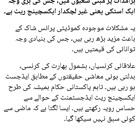
برآمدات پر مبنی شعبوں میں، جس کی بڑی وجہ
ایک اسٹکی یعنی غیر لچکدار ایکسچینج ریٹ ہے۔
یہ مشکلات موجودہ کموڈیٹی پرائس شاک کے
باعث مزید بڑھ رہی ہیں، جس کی بنیادی وجہ
توانائی کی قیمتیں ہیں۔
علاقائی کرنسیاں، بشمول بھارت کی کرنسی،
بدلتی ہوئی معاشی حقیقتوں کے مطابق ایڈجسٹ
ہو رہی ہیں۔ تاہم پاکستانی حکام ہمیشہ کی طرح
ایکسچینج ریٹ ایڈجسٹمنٹ کے حوالے سے
حساس رویہ رکھتے ہیں۔ ایسا لگتا ہے کہ ماضی سے
کوئی سبق نہیں سیکھا گیا۔