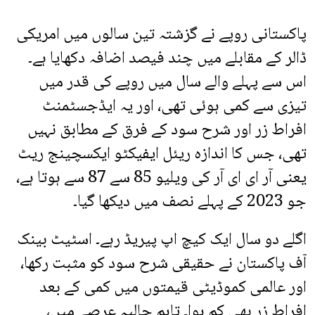
پاکستانی روپے نے گزشتہ تین سالوں میں امریکی
ڈالر کے مقابلے میں چند فیصد اضافہ دکھایا ہے۔
اس سے پہلے والے سال میں روپے کی قدر میں
تیزی سے کمی ہوئی تھی، اور یہ ایڈجسٹمنٹ
افراط زر اور شرح سود کے فرق کے مطابق نہیں
تھی، جس کا اندازہ ریئل ایفیکٹو ایکسچینج ریٹ
یعنی آر ای ای آر کی ویلیو 85 سے 87 سے ہوتا ہے،
جو 2023 کے پہلے نصف میں دیکھا گیا۔
اگلے دو سال ایک کیچ اپ پیریڈ رہے۔ اسٹیٹ بینک
آف پاکستان نے حقیقی شرح سود کو مثبت رکھا،
اور عالمی کموڈیٹی قیمتوں میں کمی کے بعد
افراط زر بھی کم ہوا۔ تاہم حالیہ عرصے میں،