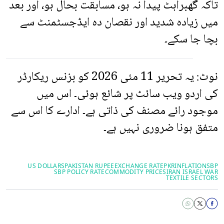
تاکہ گھبراہٹ پیدا نہ ہو، مسابقت بحال ہو، اور بعد
میں زیادہ شدید اور نقصان دہ ایڈجسٹمنٹ سے
بچا جا سکے۔
نوٹ: یہ تحریر 11 مئی 2026 کو بزنس ریکارڈر
کی اردو ویب سائٹ پر شائع ہوئی۔ اس میں
موجود رائے مصنف کی ذاتی ہے۔ ادارے کا اس سے
متفق ہونا ضروری نہیں ہے۔
US DOLLARS
PAKISTAN RUPEE
EXCHANGE RATE
PKR
INFLATION
SBP
SBP POLICY RATE
COMMODITY PRICES
IRAN ISRAEL WAR
TEXTILE SECTORS