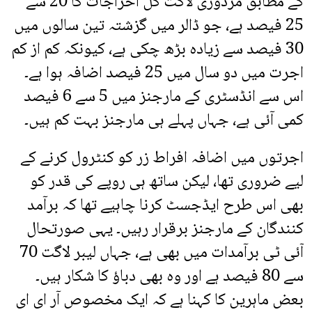
کے مطابق مزدوری لاگت کل اخراجات کا 20 سے
25 فیصد ہے، جو ڈالر میں گزشتہ تین سالوں میں
30 فیصد سے زیادہ بڑھ چکی ہے، کیونکہ کم از کم
اجرت میں دو سال میں 25 فیصد اضافہ ہوا ہے۔
اس سے انڈسٹری کے مارجنز میں 5 سے 6 فیصد
کمی آئی ہے، جہاں پہلے ہی مارجنز بہت کم ہیں۔
اجرتوں میں اضافہ افراط زر کو کنٹرول کرنے کے
لیے ضروری تھا، لیکن ساتھ ہی روپے کی قدر کو
بھی اس طرح ایڈجسٹ کرنا چاہیے تھا کہ برآمد
کنندگان کے مارجنز برقرار رہیں۔ یہی صورتحال
آئی ٹی برآمدات میں بھی ہے، جہاں لیبر لاگت 70
سے 80 فیصد ہے اور وہ بھی دباؤ کا شکار ہیں۔
بعض ماہرین کا کہنا ہے کہ ایک مخصوص آر ای ای