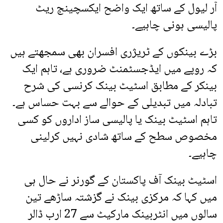
آر لیول کے ساتھ ایک واضح ایکسچینج ریٹ
پالیسی ہونی چاہیے۔
بڑے بینکوں کے ٹریژری افسران بھی سمجھتے ہیں
کہ روپے میں ایڈجسٹمنٹ ضروری ہے، تاہم ایک
بینکر کے مطابق اسٹیٹ بینک کرنسی کی شرح
تبادلہ میں تبدیلی کے حوالے سے بہت حساس ہے۔
تاہم اسٹیٹ بینک یا پالیسی ساز اداروں کو کسی
مخصوص سطح کے ساتھ شادی نہیں کرلینی
چاہیے۔
اسٹیٹ بینک آف پاکستان کے گورنر نے حال ہی
میں کہا کہ مرکزی بینک نے گزشتہ ساڑھے تین
سالوں میں انٹربینک مارکیٹ سے 27 ارب ڈالر