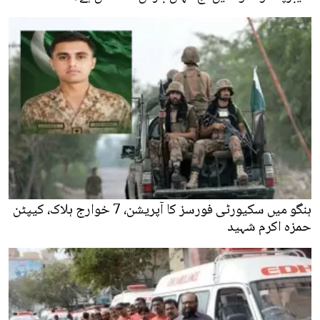
ہنگو میں سکیورٹی فورسز کا آپریشن، 7 خوارج ہلاک، کیپٹن
حمزہ اکرم شہید