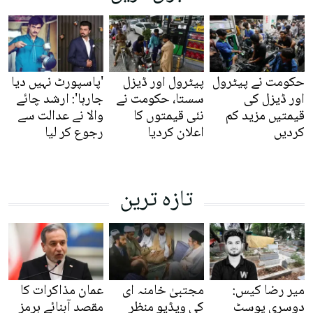
حکومت نے پیٹرول
پیٹرول اور ڈیزل
'پاسپورٹ نہیں دیا
اور ڈیزل کی
سستا، حکومت نے
جارہا': ارشد چائے
قیمتیں مزید کم
نئی قیمتوں کا
والا نے عدالت سے
کردیں
اعلان کردیا
رجوع کر لیا
تازہ ترین
میر رضا کیس:
مجتبیٰ خامنہ ای
عمان مذاکرات کا
دوسری پوسٹ
کی ویڈیو منظرِ
مقصد آبنائے ہرمز