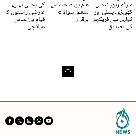
مارٹم رپورٹ میں
عام پر، صحت سے
کی بحالی نہیں،
کھوپڑی، پسلی اور
متعلق سوالات
عارضی راستوں کا
کولہے میں فریکچر
برقرار
قیام ہے: عباس
کی تصدیق
عراقچی