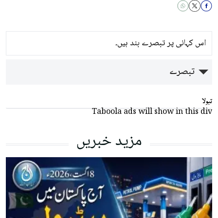
اس کہانی پر تبصرے بند ہیں۔
تبصرے
تبولا
Taboola ads will show in this div
مزید خبریں