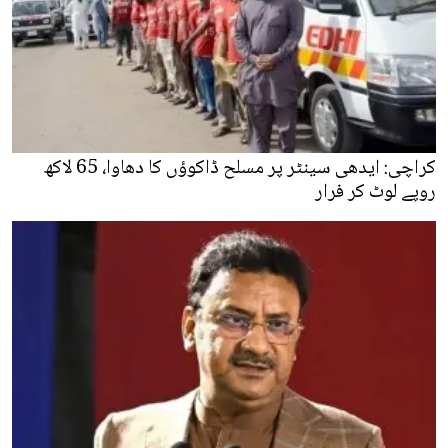
کراچی: ایدھی سینٹر پر مسلح ڈاکوؤں کا دھاوا، 65 لاکھ
روپے لوٹ کر فرار