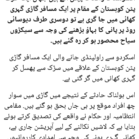
پٹن کوہستان کے مقام پر ایک مسافر گاڑی گہری
کھائی میں جا گری ہے تو دوسری طرف دیوسائی
روڈ پر پانی کا بہاؤ بڑھنے کی وجہ سے سیکڑوں
سیاح محصور ہو کر رہ گئے ہیں.
اسکردو سے راولپنڈی جانے والی ایک مسافر گاڑی
پٹن کوہستان کے علاقے میں سڑک سے پھسل کر
گہری کھائی میں گر گئی ہے.
اس ہولناک حادثے کے نتیجے میں گاڑی میں سوار
چھ افراد موقع پر ہی جاں بحق ہو گئے ہیں. مقامی
انتظامیہ اور حکام نے واقعے کی تصدیق کرتے ہوئے
بتایا ہے کہ لاشیں نکالنے کے لیے آپریشن جاری ہے،
کھائی گہری ہونے کی وجہ سے امدادی کارروائیوں