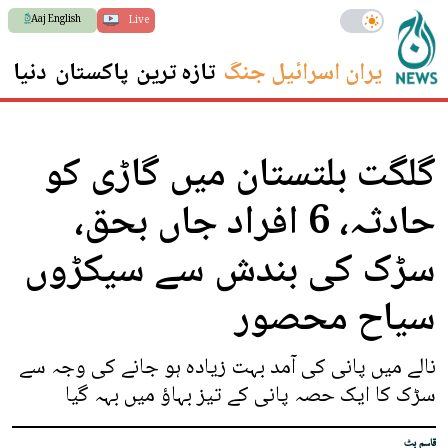
Aaj English
Live
ایران اسرائیل جنگ
تازہ ترین
پاکستان
دنیا
س
گلگت بلتستان میں گاڑی کو
حادثہ، 6 افراد جاں بحق،
سڑک کی بندش سے سیکڑوں
سیاح محصور
نالے میں پانی کی آمد بہت زیادہ ہو جانے کی وجہ سے
سڑک کا ایک حصہ پانی کے تیز بہاؤ میں بہہ گیا
قاسم بٹ