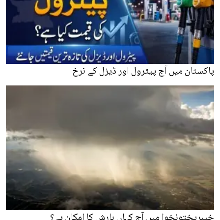
پاکستان میں آج پیٹرول اور ڈیزل کے نرخ
خیبرپختونخوا میں آج کہاں بارش کا امکان ہے؟