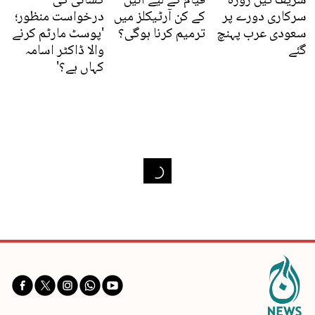
شریف تین روزہ
قیام کے لیے آئین
کشائی کی
سرکاری دورے پر
کے کن آرٹیکلز میں
درخواست منظور؛
سعودی عرب پہنچ
ترمیم کرنا ہوگی؟
'پوسٹ مارٹم کرنے
گئے
والا ڈاکٹر اسامہ
کہاں ہے؟'