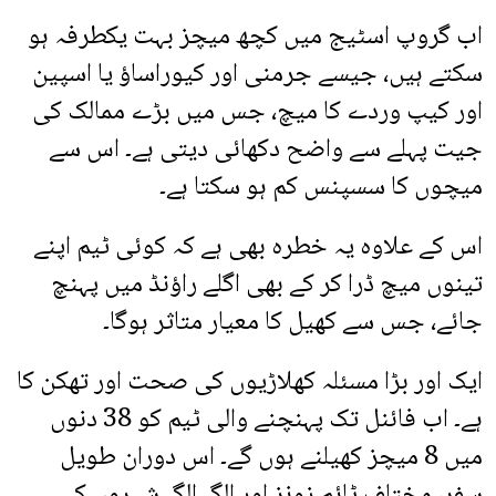
اب گروپ اسٹیج میں کچھ میچز بہت یکطرفہ ہو
سکتے ہیں، جیسے جرمنی اور کیوراساؤ یا اسپین
اور کیپ وردے کا میچ، جس میں بڑے ممالک کی
جیت پہلے سے واضح دکھائی دیتی ہے۔ اس سے
میچوں کا سسپنس کم ہو سکتا ہے۔
اس کے علاوہ یہ خطرہ بھی ہے کہ کوئی ٹیم اپنے
تینوں میچ ڈرا کر کے بھی اگلے راؤنڈ میں پہنچ
جائے، جس سے کھیل کا معیار متاثر ہوگا۔
ایک اور بڑا مسئلہ کھلاڑیوں کی صحت اور تھکن کا
ہے۔ اب فائنل تک پہنچنے والی ٹیم کو 38 دنوں
میں 8 میچز کھیلنے ہوں گے۔ اس دوران طویل
سفر، مختلف ٹائم زونز اور الگ الگ شہروں کے