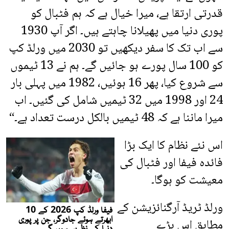
قدرتی ارتقا ہے، میرا خیال ہے کہ ہم فٹبال کو
پوری دنیا میں پھیلانا چاہتے ہیں۔ اگر آپ 1930
سے اب تک کا سفر دیکھیں تو 2030 میں ورلڈ کپ
کو 100 سال پورے ہو جائیں گے۔ ہم نے 13 ٹیموں
سے شروع کیا، پھر 16 ہوئیں، 1982 میں پہلی بار
24 اور 1998 میں 32 ٹیمیں شامل کی گئیں۔ اب
میرا ماننا ہے کہ 48 ٹیمیں بالکل درست تعداد ہے۔“
اس نئے نظام کا ایک بڑا
فائدہ فیفا اور فٹبال کی
معیشت کو ہوگا۔
ورلڈ ٹریڈ آرگنائزیشن کے
مطابق اس بڑے