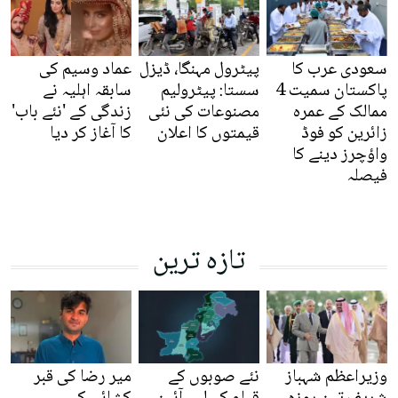
سعودی عرب کا
پیٹرول مہنگا، ڈیزل
عماد وسیم کی
پاکستان سمیت 4
سستا: پیٹرولیم
سابقہ اہلیہ نے
ممالک کے عمرہ
مصنوعات کی نئی
زندگی کے 'نئے باب'
زائرین کو فوڈ
قیمتوں کا اعلان
کا آغاز کر دیا
واؤچرز دینے کا
فیصلہ
تازہ ترین
وزیراعظم شہباز
نئے صوبوں کے
میر رضا کی قبر