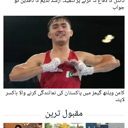
ٹائٹل کا دفاع نہ کرنے پر تنقید، ارشد ندیم کا ناقدین کو
جواب
کامن ویلتھ گیمز میں پاکستان کی نمائندگی کرنے والا باکسر
لاپتہ
مقبول ترین