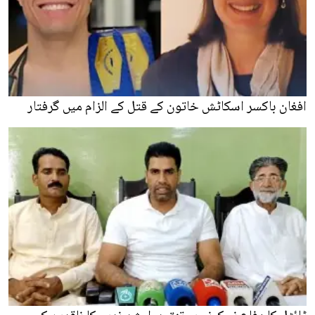
افغان باکسر اسکاٹش خاتون کے قتل کے الزام میں گرفتار