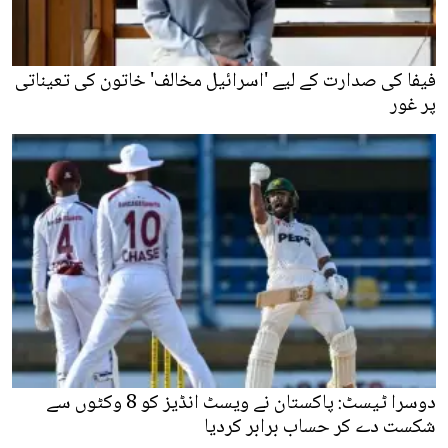
فیفا کی صدارت کے لیے 'اسرائیل مخالف' خاتون کی تعیناتی
پر غور
دوسرا ٹیسٹ: پاکستان نے ویسٹ انڈیز کو 8 وکٹوں سے
شکست دے کر حساب برابر کردیا