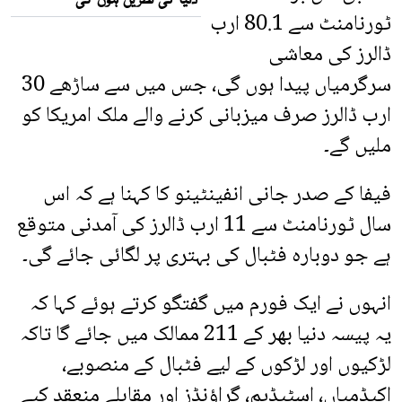
ٹورنامنٹ سے 80.1 ارب
ڈالرز کی معاشی
سرگرمیاں پیدا ہوں گی، جس میں سے ساڑھے 30
ارب ڈالرز صرف میزبانی کرنے والے ملک امریکا کو
ملیں گے۔
فیفا کے صدر جانی انفینٹینو کا کہنا ہے کہ اس
سال ٹورنامنٹ سے 11 ارب ڈالرز کی آمدنی متوقع
ہے جو دوبارہ فٹبال کی بہتری پر لگائی جائے گی۔
انہوں نے ایک فورم میں گفتگو کرتے ہوئے کہا کہ
یہ پیسہ دنیا بھر کے 211 ممالک میں جائے گا تاکہ
لڑکیوں اور لڑکوں کے لیے فٹبال کے منصوبے،
اکیڈمیاں، اسٹیڈیم، گراؤنڈز اور مقابلے منعقد کیے