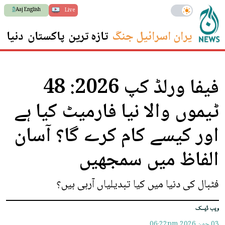
Aaj English
Live
ایران اسرائیل جنگ
تازہ ترین
پاکستان
دنیا
س
فیفا ورلڈ کپ 2026: 48
ٹیموں والا نیا فارمیٹ کیا ہے
اور کیسے کام کرے گا؟ آسان
الفاظ میں سمجھیں
فٹبال کی دنیا میں کیا تبدیلیاں آرہی ہیں؟
ویب ڈیسک
03 جون 2026
06:22pm