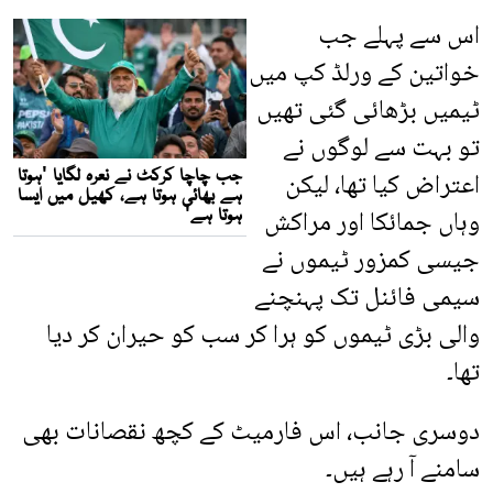
اس سے پہلے جب
خواتین کے ورلڈ کپ میں
ٹیمیں بڑھائی گئی تھیں
تو بہت سے لوگوں نے
اعتراض کیا تھا، لیکن
وہاں جمائکا اور مراکش
جیسی کمزور ٹیموں نے
سیمی فائنل تک پہنچنے
والی بڑی ٹیموں کو ہرا کر سب کو حیران کر دیا
تھا۔
دوسری جانب، اس فارمیٹ کے کچھ نقصانات بھی
سامنے آ رہے ہیں۔