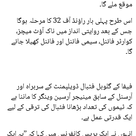
موقع ملے گا۔
اس طرح پہلی بار راؤنڈ آف 32 کا مرحلہ ہوگا
جس کے بعد روایتی انداز میں ناک آؤٹ میچز،
کوارٹر فائنل، سیمی فائنل اور فائنل کھیلا جائے
گا۔
فیفا کے گلوبل فٹبال ڈویلپمنٹ کے سربراہ اور
آرسنل کے سابق مینیجر آرسین وینگر کا ماننا ہے
کہ ٹیموں کی تعداد بڑھانا فٹبال کی ترقی کے لیے
ایک قدرتی عمل ہے۔
انہوں نے ایک پریس کانفرنس میں کہا کہ ”یہ ایک