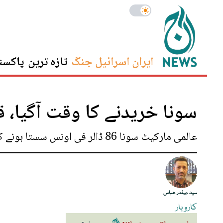
ایران اسرائیل جنگ
تازہ ترین
پاکست
سونا خریدنے کا وقت آگیا، 
عالمی مارکیٹ سونا 86 ڈالر فی اونس سستا ہونے کے بعد 4 ہزار 454 ڈالر فی اونس پر آ گیا
سید صفدر عباس
کاروبار