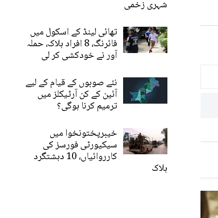
شہری زخمی
تھائی لینڈ کے اسکول میں
فائرنگ، 8 افراد ہلاک، حملہ
آور نے خودکشی کر لی
نئے صوبوں کے قیام کے لیے
آئین کے کن آرٹیکلز میں
ترمیم کرنا ہوگی؟
خیبرپختونخوا میں
سیکیورٹی فورسز کی
کارروائیاں، 10 دہشتگرد
ہلاک