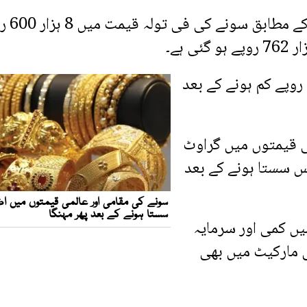
آل پاکستان صرافہ بازار جیولر
اسی طرح 10 گرام سونے کی قیمت 7 ہزار 373 روپے کم ہونے کے بعد
 قیمتوں میں گراوٹ
ں سونا 86 ڈالر فی اونس سستا ہونے کے بعد
یں کمی اور سرمایہ
 مارکیٹ میں بھی