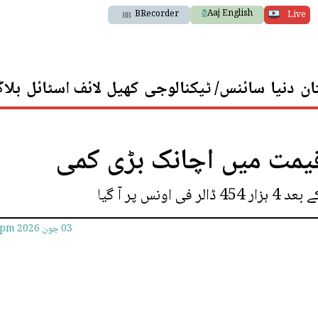
Aaj English
BRecorder
Live
ان
دنیا
سائنس/ ٹیکنالوجی
کھیل
لائف اسٹائل
بلا
قیمت میں اچانک بڑی کمی
03 جون 2026
5pm