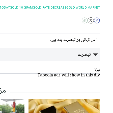
 TODAY
GOLD 10 GRAM
GOLD RATE DECREASE
GOLD WORLD MARKET
اس کہانی پر تبصرے بند ہیں۔
تبصرے
تبولا
Taboola ads will show in this div
مز