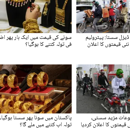
 ڈیزل سستا: پیٹرولیم
سونے کی قیمت میں ایک بار پھر اضا
ئی قیمتوں کا اعلان
فی تولہ کتنے کا ہوگیا؟
وعات مزید سستی،
پاکستان میں سونا پھر سستا ہوگیا،
قیمتوں کا اعلان کردیا
تولہ اب کتنے میں ملے گا؟