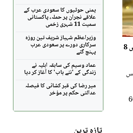
یمنی حوثیوں کا سعودی عرب کے
علاقے نجران پر حملہ، پاکستانی
سمیت 11 شہری زخمی
وزیراعظم شہباز شریف تین روزہ
سرکاری دورے پر سعودی عرب
امریکا معاہدے میں تاخیر کے باعث عالمی مارکیٹ کے زیر اثر ملک میں سونے کی فی تولہ قیمت میں 8
پہنچ گئے
عماد وسیم کی سابقہ اہلیہ نے
 جس
زندگی کے 'نئے باب' کا آغاز کر دیا
میر رضا کی قبر کشائی کا فیصلہ
عدالتی حکم پر مؤخر
 جس کے بعد فی تولہ سونا 8 ہزار 600
تازہ ترین