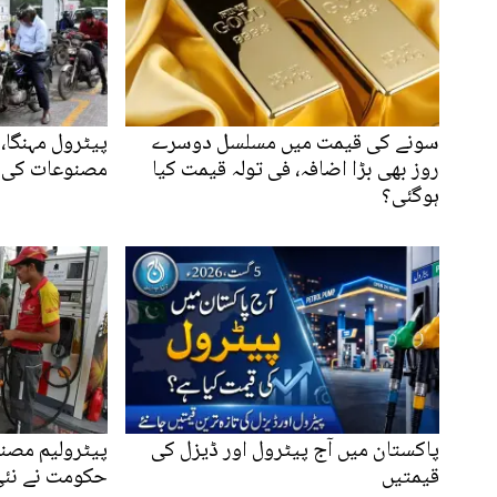
سونے کی قیمت میں مسلسل دوسرے
پیٹرول مہنگا،
روز بھی بڑا اضافہ، فی تولہ قیمت کیا
مصنوعات کی ن
ہوگئی؟
پاکستان میں آج پیٹرول اور ڈیزل کی
پیٹرولیم مصن
قیمتیں
حکومت نے نئی 