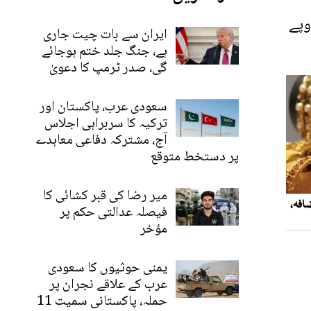
ز ایسوسی ایشن کے مطابق سونے کی فی تولہ قیمت میں 8 ہزار 600 روپے
ایران سے بات چیت جاری
ہے، جنگ جلد ختم ہوجائے
گی، صدر ٹرمپ کا دعویٰ
سعودی عرب، پاکستان اور
ترکیہ کا سربراہی اجلاس
آج، مشترکہ دفاعی معاہدے
پر دستخط متوقع
میر رضا کی قبر کشائی کا
فیصلہ عدالتی حکم پر
مؤخر
یمنی حوثیوں کا سعودی
عرب کے علاقے نجران پر
حملہ، پاکستانی سمیت 11