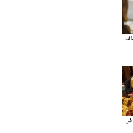
فہ،
 فی