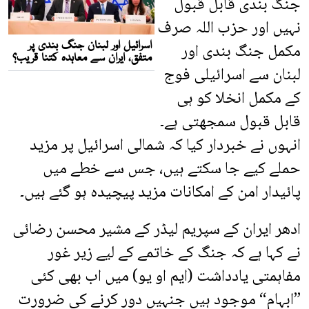
جنگ بندی قابل قبول
نہیں اور حزب اللہ صرف
مکمل جنگ بندی اور
لبنان سے اسرائیلی فوج
کے مکمل انخلا کو ہی
قابل قبول سمجھتی ہے۔
انہوں نے خبردار کیا کہ شمالی اسرائیل پر مزید
حملے کیے جا سکتے ہیں، جس سے خطے میں
پائیدار امن کے امکانات مزید پیچیدہ ہو گئے ہیں۔
ادھر ایران کے سپریم لیڈر کے مشیر محسن رضائی
نے کہا ہے کہ جنگ کے خاتمے کے لیے زیر غور
مفاہمتی یادداشت (ایم او یو) میں اب بھی کئی
”ابہام“ موجود ہیں جنہیں دور کرنے کی ضرورت