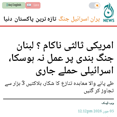
Aaj English
Live
ایران اسرائیل جنگ
تازہ ترین
پاکستان
دنیا
س
امریکی ثالثی ناکام ؟ لبنان
جنگ بندی پر عمل نہ ہوسکا،
اسرائیلی حملے جاری
طے پانے والا معاہدہ تنازع کا شکار، ہلاکتیں 3 ہزار سے
تجاوز کر گئیں
ویب ڈیسک
05 جون 2026
12:12pm