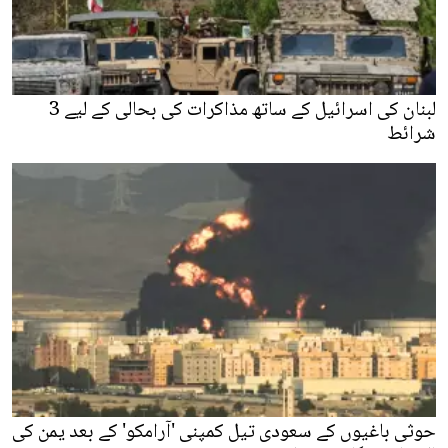
لبنان کی اسرائیل کے ساتھ مذاکرات کی بحالی کے لیے 3
شرائط
حوثی باغیوں کے سعودی تیل کمپنی 'آرامکو' کے بعد یمن کی