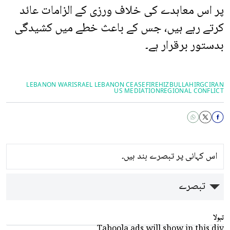
پر اس معاہدے کی خلاف ورزی کے الزامات عائد
کرتے رہے ہیں، جس کے باعث خطے میں کشیدگی
بدستور برقرار ہے۔
LEBANON WAR
ISRAEL LEBANON CEASEFIRE
HIZBULLAH
IRGC
IRAN
US MEDIATION
REGIONAL CONFLICT
اس کہانی پر تبصرے بند ہیں۔
تبصرے
تبولا
Taboola ads will show in this div