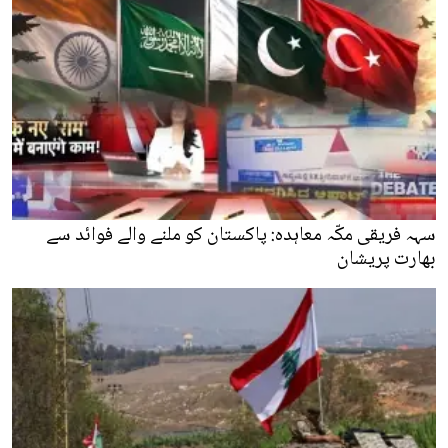
سہہ فریقی مکّہ معاہدہ: پاکستان کو ملنے والے فوائد سے
بھارت پریشان