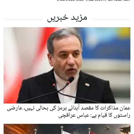
مزید خبریں
عمان مذاکرات کا مقصد آبنائے ہرمز کی بحالی نہیں، عارضی
راستوں کا قیام ہے: عباس عراقچی