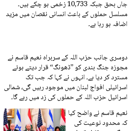
جاں بحق جبکہ 10,733 زخمی ہو چکے ہیں۔
مسلسل حملوں کے باعث انسانی نقصان میں مزید
اضافہ ہو رہا ہے۔
دوسری جانب حزب اللہ کے سربراہ نعیم قاسم نے
مجوزہ جنگ بندی کو ”ڈھونگ“ قرار دیتے ہوئے
مسترد کر دیا ہے۔ انہوں نے کہا کہ جب تک
اسرائیلی افواج لبنان میں موجود رہیں گی، شمالی
اسرائیل حزب اللہ کے حملوں کی زد میں رہے گا۔
نعیم قاسم نے واضح کیا
کہ محدود نوعیت کی