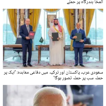
المخا بندرگاہ پر حملے
سعودی عرب، پاکستان اور ترکیہ میں دفاعی معاہدہ: 'ایک پر
حملہ سب پر حملہ تصور ہوگا'