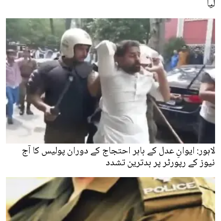
لیا
لاہور: ایوانِ عدل کے باہر احتجاج کے دوران پولیس کا آج
نیوز کے رپورٹر پر بدترین تشدد