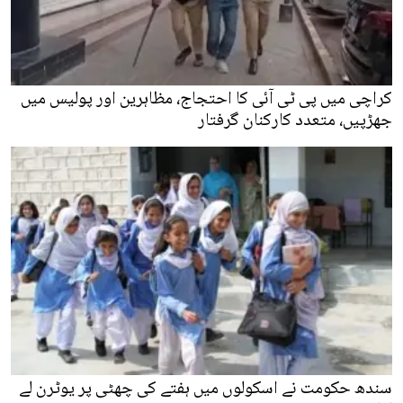
کراچی میں پی ٹی آئی کا احتجاج، مظاہرین اور پولیس میں
جھڑپیں، متعدد کارکنان گرفتار
سندھ حکومت نے اسکولوں میں ہفتے کی چھٹی پر یوٹرن لے