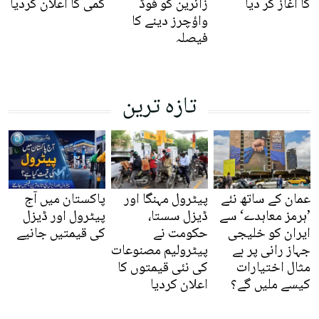
کا آغاز کر دیا
زائرین کو فوڈ
کمی کا اعلان کردیا
واؤچرز دینے کا
فیصلہ
تازہ ترین
عمان کے ساتھ نئے
پیٹرول مہنگا اور
پاکستان میں آج
’ہرمز معاہدے‘ سے
ڈیزل سستا،
پیٹرول اور ڈیزل
ایران کو خلیجی
حکومت نے
کی قیمتیں جانیے
جہاز رانی پر بے
پیٹرولیم مصنوعات
مثال اختیارات
کی نئی قیمتوں کا
کیسے ملیں گے؟
اعلان کردیا