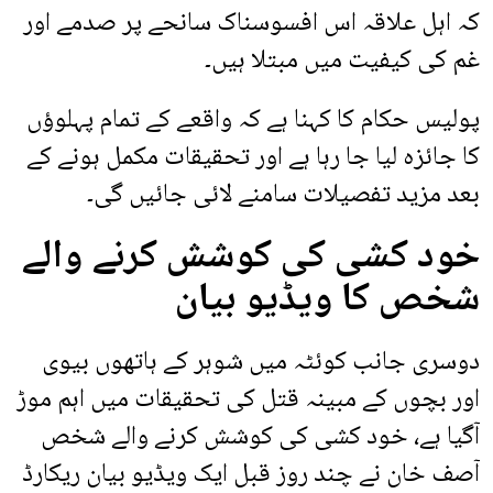
کہ اہل علاقہ اس افسوسناک سانحے پر صدمے اور
غم کی کیفیت میں مبتلا ہیں۔
پولیس حکام کا کہنا ہے کہ واقعے کے تمام پہلوؤں
کا جائزہ لیا جا رہا ہے اور تحقیقات مکمل ہونے کے
بعد مزید تفصیلات سامنے لائی جائیں گی۔
خود کشی کی کوشش کرنے والے
شخص کا ویڈیو بیان
دوسری جانب کوئٹہ میں شوہر کے ہاتھوں بیوی
اور بچوں کے مبینہ قتل کی تحقیقات میں اہم موڑ
آگیا ہے، خود کشی کی کوشش کرنے والے شخص
آصف خان نے چند روز قبل ایک ویڈیو بیان ریکارڈ