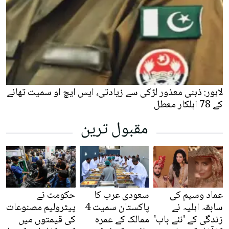
لاہور: ذہنی معذور لڑکی سے زیادتی، ایس ایچ او سمیت تھانے
کے 78 اہلکار معطل
مقبول ترین
عماد وسیم کی
سعودی عرب کا
حکومت نے
سابقہ اہلیہ نے
پاکستان سمیت 4
پیٹرولیم مصنوعات
زندگی کے 'نئے باب'
ممالک کے عمرہ
کی قیمتوں میں