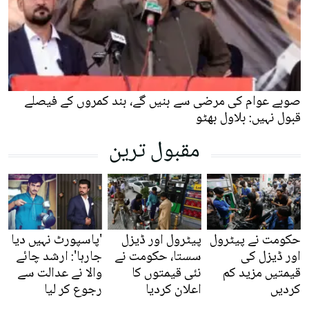
صوبے عوام کی مرضی سے بنیں گے، بند کمروں کے فیصلے
قبول نہیں: بلاول بھٹو
مقبول ترین
حکومت نے پیٹرول
پیٹرول اور ڈیزل
'پاسپورٹ نہیں دیا
اور ڈیزل کی
سستا، حکومت نے
جارہا': ارشد چائے
قیمتیں مزید کم
نئی قیمتوں کا
والا نے عدالت سے
کردیں
اعلان کردیا
رجوع کر لیا