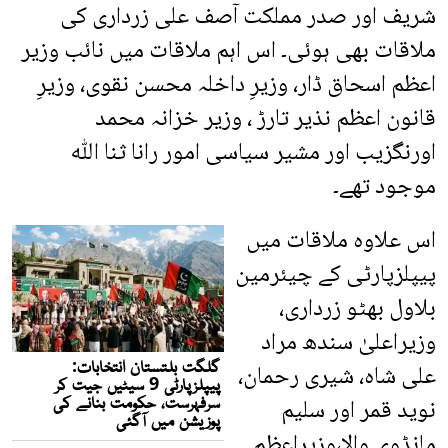
شریف اور صدر مملکت آصف علی زرداری کی
ملاقات بھی ہوئی۔ اس اہم ملاقات میں نائب وزیر
اعظم اسحاق ڈار، وزیرِ داخلہ محسن نقوی، وزیرِ
قانون اعظم نذیر تارڑ ، وزیر خزانہ محمد
اورنگزیب اور مشیر سیاسی امور رانا ثنا اللّٰہ
موجود تھے۔
اس علاوہ ملاقات میں
پیپلزپارٹی کے چیئرمین
بلاول بھٹو زرداری،
وزیراعلیٰ سندھ مراد
علی شاہ، شیری رحمان،
نوید قمر اور سلیم
مانڈوی والا،وزیراعظم