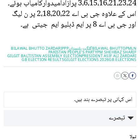
3،6،15،16،21،23،24 پرآزادامیدوارکامیاب ہوئے۔
اس کے علاوہ جی بی اے 2،18،20،22 پر ن لیگ
اور جی بی اے 8 پر ایم ڈبلیو ایم جیتی ہے۔
PMLN
BILAWAL BHUTTO
گلگت بلتستان
PPP
BILAWAL BHUTTO ZARDARI
PAKISTAN PEOPLE'S PARTY
PM SHEHBAZ SHARIF
GILGIT BALTISTAN ASSEMBLY ELECTION
PRESIDENT ASIF ALI ZARDARI
GB ELECTION RESULTS
GILGIT ELECTIONS 2026
GB ELECTIONS
اس کہانی پر تبصرے بند ہیں۔
تبصرے
تبولا