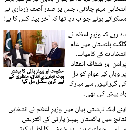
انتخابی مہم چلائی، جس پر صدر آصف زرداری نے
مسکراتے ہوئے جواب دیا تھا کہ آخر بیٹا کس کا ہے!
یاد رہے کہ وزیرِ اعظم نے
گلگت بلتستان میں عام
انتخابات کے کامیاب،
پرامن اور شفاف انعقاد
پر وہاں کے عوام کو دل
کی گہرائیوں سے مبارک
باد پیش کی تھی۔
اپنے ایک تہنیتی بیان میں وزیرِ اعظم نے انتخابی
نتائج میں پاکستان پیپلز پارٹی کے اکثریتی
سیاسی جماعت بننے پر خوشی کا اظہار کرتے