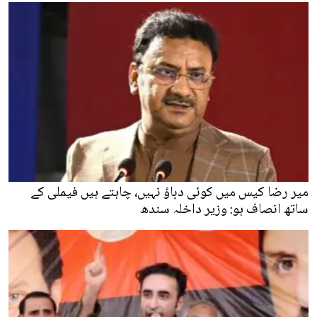
میر رضا کیس میں کوئی دباؤ نہیں، چاہتے ہیں فیملی کے
ساتھ انصاف ہو: وزیر داخلہ سندھ