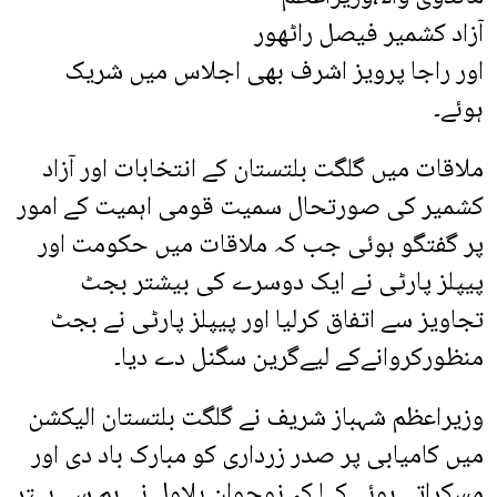
آزاد کشمیر فیصل راٹھور
اور راجا پرویز اشرف بھی اجلاس میں شریک
ہوئے۔
ملاقات میں گلگت بلتستان کے انتخابات اور آزاد
کشمیر کی صورتحال سمیت قومی اہمیت کے امور
پر گفتگو ہوئی جب کہ ملاقات میں حکومت اور
پیپلز پارٹی نے ایک دوسرے کی بیشتر بجٹ
تجاویز سے اتفاق کرلیا اور پیپلز پارٹی نے بجٹ
منظورکروانےکے لیےگرین سگنل دے دیا۔
وزیراعظم شہباز شریف نے گلگت بلتستان الیکشن
میں کامیابی پر صدر زرداری کو مبارک باد دی اور
مسکراتے ہوئے کہا کہ نوجوان بلاول نے ہم سے بہتر