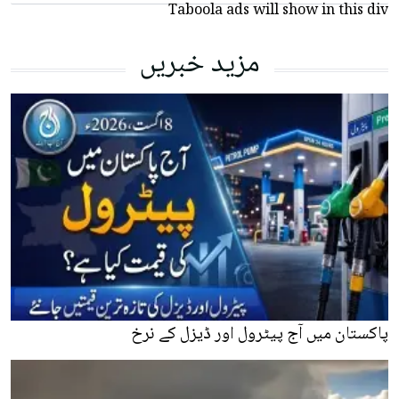
Taboola ads will show in this div
مزید خبریں
پاکستان میں آج پیٹرول اور ڈیزل کے نرخ