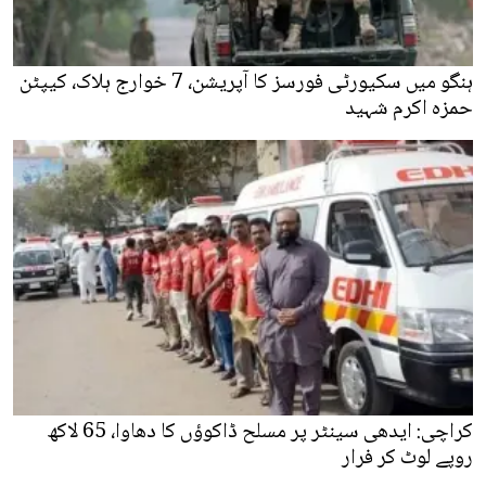
ہنگو میں سکیورٹی فورسز کا آپریشن، 7 خوارج ہلاک، کیپٹن
حمزہ اکرم شہید
کراچی: ایدھی سینٹر پر مسلح ڈاکوؤں کا دھاوا، 65 لاکھ
روپے لوٹ کر فرار