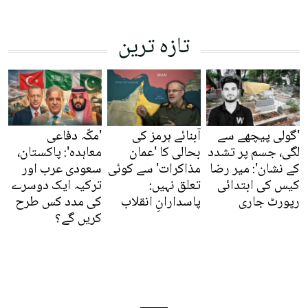
تازہ ترین
'گولی پیچھے سے
آبنائے ہرمز کی
'مکّہ دفاعی
لگی، جسم پر تشدد
بحالی کا 'عمان
معاہدہ': پاکستان،
کے نشان': میر رضا
مذاکرات' سے کوئی
سعودی عرب اور
کیس کی ابتدائی
تعلق نہیں:
ترکیہ ایک دوسرے
رپورٹ جاری
پاسدارانِ انقلاب
کی مدد کس طرح
کریں گے؟