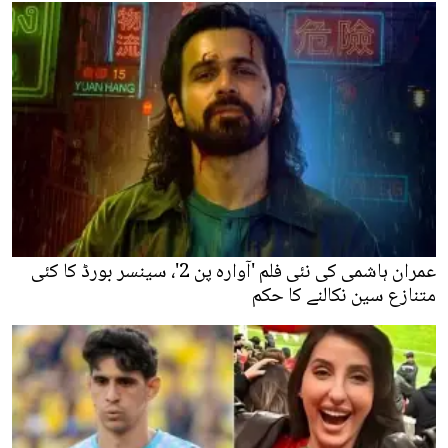
عمران ہاشمی کی نئی فلم 'آوارہ پن 2'، سینسر بورڈ کا کئی
متنازع سین نکالنے کا حکم