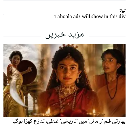
تبولا
Taboola ads will show in this div
مزید خبریں
بھارتی فلم 'رامائن' میں 'تاریخی' غلطی، تنازع کھڑا ہوگیا