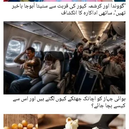
'گووندا اور کرشمہ کپور کی قربت سے سنیتا آہوجا باخبر
تھیں'، ساتھی اداکارہ کا انکشاف
ہوائی جہاز کو اچانک جھٹکے کیوں لگتے ہیں اور اس سے
کیسے بچا جائے؟