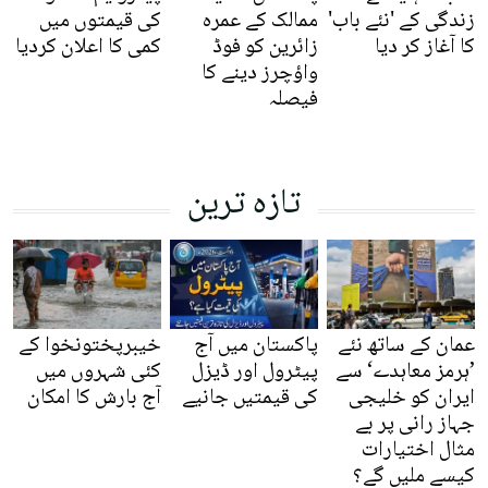
زندگی کے 'نئے باب'
ممالک کے عمرہ
کی قیمتوں میں
کا آغاز کر دیا
زائرین کو فوڈ
کمی کا اعلان کردیا
واؤچرز دینے کا
فیصلہ
تازہ ترین
عمان کے ساتھ نئے
پاکستان میں آج
خیبرپختونخوا کے
’ہرمز معاہدے‘ سے
پیٹرول اور ڈیزل
کئی شہروں میں
ایران کو خلیجی
کی قیمتیں جانیے
آج بارش کا امکان
جہاز رانی پر بے
مثال اختیارات
کیسے ملیں گے؟