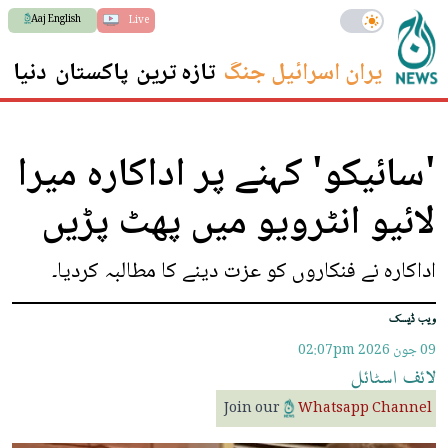
Aaj English
Live
ایران اسرائیل جنگ
تازہ ترین
پاکستان
دنیا
س
'سائیکو' کہنے پر اداکارہ میرا
لائیو انٹرویو میں پھٹ پڑیں
اداکارہ نے فنکاروں کو عزت دینے کا مطالبہ کردیا۔
ویب ڈیسک
09 جون 2026
02:07pm
لائف
اسٹائل
Join our
Whatsapp Channel