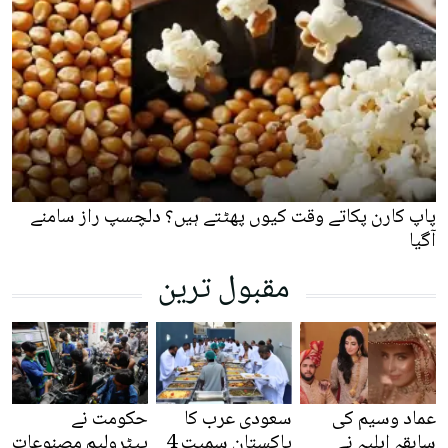
پاپ کارن پکاتے وقت کیوں پھٹتے ہیں؟ دلچسپ راز سامنے
آگیا
مقبول ترین
عماد وسیم کی
سعودی عرب کا
حکومت نے
سابقہ اہلیہ نے
پاکستان سمیت 4
پیٹرولیم مصنوعات