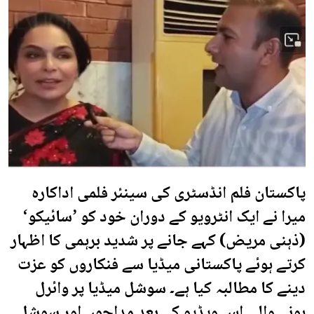
پاکستان فلم انڈسٹری کی سینئر فلمی اداکارہ
میرا نے ایک انٹرویو کے دوران خود کو ’سائیکو‘
(ذہنی مریض) کہے جانے پر شدید برہمی کا اظہار
کرتے ہوئے پاکستانی میڈیا سے فنکاروں کو عزت
دینے کا مطالبہ کیا ہے۔ سوشل میڈیا پر وائرل
ہونے والی اس ویڈیو کے بعد مداحوں اور سوشل