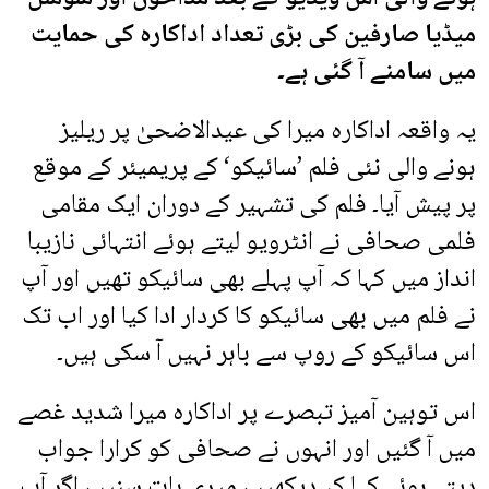
میڈیا صارفین کی بڑی تعداد اداکارہ کی حمایت
میں سامنے آ گئی ہے۔
یہ واقعہ اداکارہ میرا کی عیدالاضحیٰ پر ریلیز
ہونے والی نئی فلم ’سائیکو‘ کے پریمیئر کے موقع
پر پیش آیا۔ فلم کی تشہیر کے دوران ایک مقامی
فلمی صحافی نے انٹرویو لیتے ہوئے انتہائی نازیبا
انداز میں کہا کہ آپ پہلے بھی سائیکو تھیں اور آپ
نے فلم میں بھی سائیکو کا کردار ادا کیا اور اب تک
اس سائیکو کے روپ سے باہر نہیں آ سکی ہیں۔
اس توہین آمیز تبصرے پر اداکارہ میرا شدید غصے
میں آ گئیں اور انہوں نے صحافی کو کرارا جواب
دیتے ہوئے کہا کہ دیکھیں، میری بات سنیں، اگر آپ