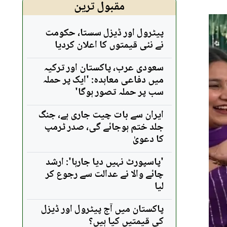
مقبول ترین
پیٹرول اور ڈیزل سستا، حکومت
نے نئی قیمتوں کا اعلان کردیا
سعودی عرب، پاکستان اور ترکیہ
میں دفاعی معاہدہ: 'ایک پر حملہ
سب پر حملہ تصور ہوگا'
ایران سے بات چیت جاری ہے، جنگ
جلد ختم ہوجائے گی، صدر ٹرمپ
کا دعویٰ
'پاسپورٹ نہیں دیا جارہا': ارشد
چائے والا نے عدالت سے رجوع کر
لیا
پاکستان میں آج پیٹرول اور ڈیزل
کی قیمتیں کیا ہیں؟