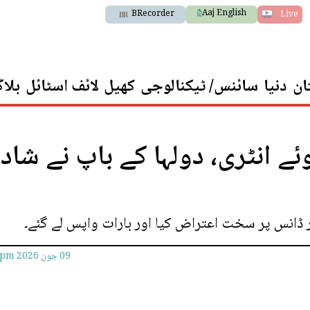
Aaj English
BRecorder
Live
ان
دنیا
سائنس/ ٹیکنالوجی
کھیل
لائف اسٹائل
بلا
ئے انٹری، دولہا کے باپ نے شاد
 ڈانس پر سخت اعتراض کیا اور بارات واپس لے گئے۔
09 جون 2026
8pm