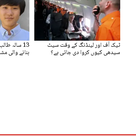
ٹیک آف اور لینڈنگ کے وقت سیٹ
13 سالہ طال
سیدھی کیوں کروا دی جاتی ہے؟
بنانے والی مشی