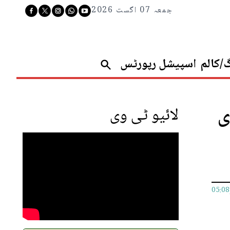
جمعہ 07 اگست 2026
گ/کالم
اسپیشل رپورٹس
ی
لائیو ٹی وی
05:0