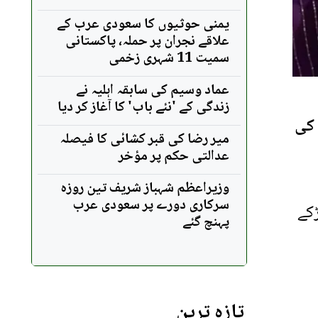
یمنی حوثیوں کا سعودی عرب کے
علاقے نجران پر حملہ، پاکستانی
سمیت 11 شہری زخمی
عماد وسیم کی سابقہ اہلیہ نے
زندگی کے 'نئے باب' کا آغاز کر دیا
 کی
میر رضا کی قبر کشائی کا فیصلہ
عدالتی حکم پر مؤخر
وزیراعظم شہباز شریف تین روزہ
سرکاری دورے پر سعودی عرب
ڑکے
پہنچ گئے
تازہ ترین