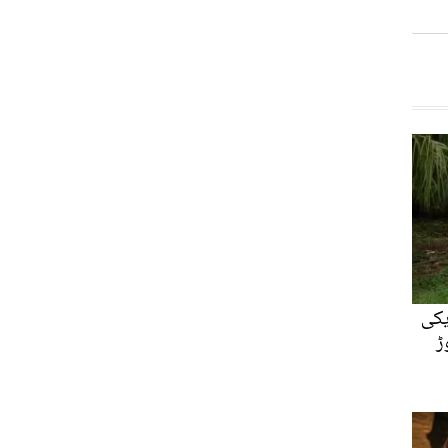
الہ امریکی
وڑ