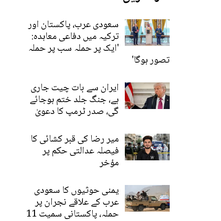
سعودی عرب، پاکستان اور
ترکیہ میں دفاعی معاہدہ:
'ایک پر حملہ سب پر حملہ
تصور ہوگا'
ایران سے بات چیت جاری
ہے، جنگ جلد ختم ہوجائے
گی، صدر ٹرمپ کا دعویٰ
میر رضا کی قبر کشائی کا
فیصلہ عدالتی حکم پر
مؤخر
یمنی حوثیوں کا سعودی
عرب کے علاقے نجران پر
حملہ، پاکستانی سمیت 11