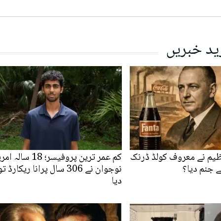
ید خبریں
ظیم نے معروف کولڈ ڈرنک
کم عمر ترین پروفیسر؛ 18 س
ے جنم دیا؟
نوجوان نے 306 سال پرانا ریکارڈ ت
دیا