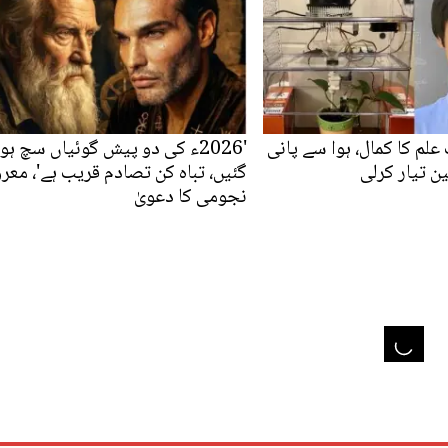
ب علم کا کمال، ہوا سے پانی
'2026ء کی دو پیش گوئیاں سچ ہو
ن تیار کرلی
گئیں، تباہ کن تصادم قریب ہے'، مع
نجومی کا دعویٰ