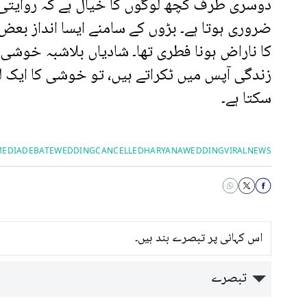
دوسری طرف کچھ لوگوں کا خیال ہے کہ روایتی ت
ضروری ہوتا ہے۔ بڑوں کے سامنے ایسا انداز بعض
کا ناراض ہونا فطری تھا۔ شادیاں بلاشبہ خوشی ک
زندگی آپس میں ٹکراتے ہیں، تو خوشی کا ایک لم
سکتا ہے۔
MEDIADEBATE
WEDDINGCANCELLED
HARYANAWEDDING
VIRALNEWS
اس کہانی پر تبصرے بند ہیں۔
تبصرے