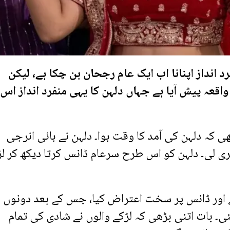
 انداز اپنانا اب ایک عام رجحان بن چکا ہے، لیکن
 واقعہ پیش آیا ہے جہاں دلہن کا یہی منفرد انداز اس
کہ دلہن کی آمد کا وقت ہوا۔ دلہن نے ہائی انرجی
ٹری لی۔ دلہن کو اس طرح سرعام ڈانس کرتا دیکھ کر ل
 اور ڈانس پر سخت اعتراض کیا، جس کے بعد دونوں
۔ بات اتنی بڑھی کہ لڑکے والوں نے شادی کی تمام