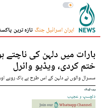
ایران اسرائیل جنگ
تازہ ترین
پاکست
بارات میں دلہن کی ناچتے ہو
ختم کردی، ویڈیو وائرل
سسرال والوں نے دلہن کے اس طرح بے باک رویے اور
ویب ڈیسک
دلچسپ
و
عجیب
Join our
Whatsapp Channel