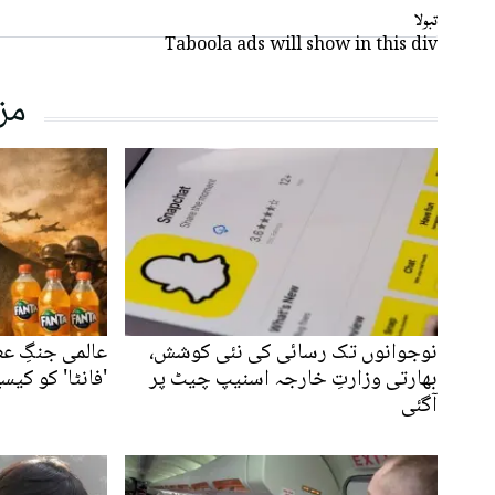
تبولا
Taboola ads will show in this div
مز
نوجوانوں تک رسائی کی نئی کوشش،
عالمی جنگِ ع
بھارتی وزارتِ خارجہ اسنیپ چیٹ پر
'فانٹا' کو کیس
آگئی