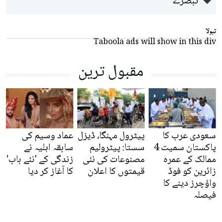
تبصرے
تبولا
Taboola ads will show in this div
مقبول ترین
سعودی عرب کا
پیٹرول مہنگا، ڈیزل
عماد وسیم کی
پاکستان سمیت 4
سستا: پیٹرولیم
سابقہ اہلیہ نے
ممالک کے عمرہ
مصنوعات کی نئی
زندگی کے 'نئے باب'
زائرین کو فوڈ
قیمتوں کا اعلان
کا آغاز کر دیا
واؤچرز دینے کا
فیصلہ