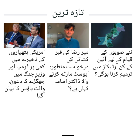
تازہ ترین
نئے صوبوں کے
میر رضا کی قبر
امریکی ہتھیاروں
قیام کے لیے آئین
کشائی کی
کے ذخیرے میں
کے کن آرٹیکلز میں
درخواست منظور؛
کمی پر ٹرمپ اور
ترمیم کرنا ہوگی؟
'پوسٹ مارٹم کرنے
وزیرِ جنگ میں
والا ڈاکٹر اسامہ
جھگڑے کا دعویٰ،
کہاں ہے؟'
وائٹ ہاؤس کا بیان
آگیا