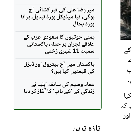
میر رضا علی کی قبر کشائی آج
ہوگی، نیا میڈیکل بورڈ تبدیل، پرانا
بورڈ بحال
یمنی حوثیوں کا سعودی عرب کے
علاقے نجران پر حملہ، پاکستانی
کے
سمیت 11 شہری زخمی
ے
پاکستان میں آج پیٹرول اور ڈیزل
ب
کی قیمتیں کیا ہیں؟
۔
عماد وسیم کی سابقہ اہلیہ نے
زندگی کے 'نئے باب' کا آغاز کر دیا
ہا
 کہ
ور
تازہ ترین