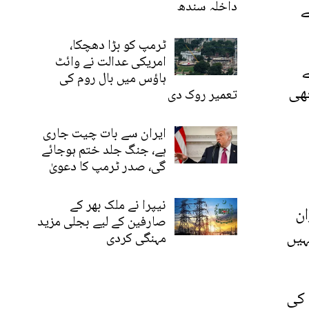
ے
داخلہ سندھ
ٹرمپ کو بڑا دھچکا،
امریکی عدالت نے وائٹ
ے
ہاؤس میں بال روم کی
چھی
تعمیر روک دی
ایران سے بات چیت جاری
ہے، جنگ جلد ختم ہوجائے
گی، صدر ٹرمپ کا دعویٰ
نیپرا نے ملک بھر کے
ان
صارفین کے لیے بجلی مزید
ہیں
مہنگی کردی
 کی