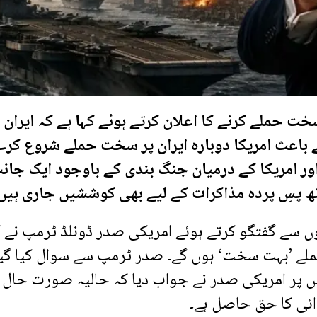
سخت حملے کرنے کا اعلان کرتے ہوئے کہا ہے کہ ایران 
 باعث امریکا دوبارہ ایران پر سخت حملے شروع کر
اور امریکا کے درمیان جنگ بندی کے باوجود ایک جان
 پسِ پردہ مذاکرات کے لیے بھی کوششیں جاری ہیں
سے گفتگو کرتے ہوئے امریکی صدر ڈونلڈ ٹرمپ نے ک
ہ حملے ’بہت سخت‘ ہوں گے۔ صدر ٹرمپ سے سوال کیا گیا
جس پر امریکی صدر نے جواب دیا کہ حالیہ صورت حال ا
وائی کا حق حاصل ہے۔