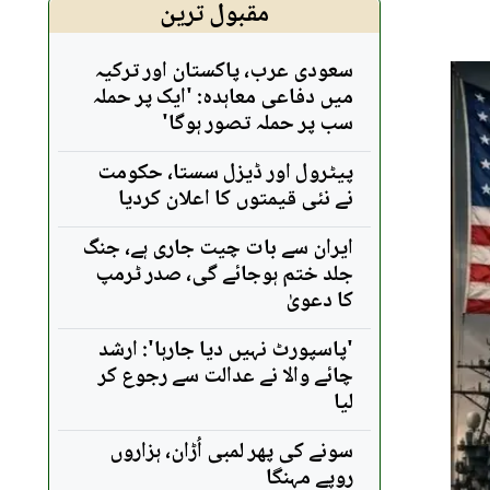
مقبول ترین
سعودی عرب، پاکستان اور ترکیہ
میں دفاعی معاہدہ: 'ایک پر حملہ
سب پر حملہ تصور ہوگا'
پیٹرول اور ڈیزل سستا، حکومت
نے نئی قیمتوں کا اعلان کردیا
ایران سے بات چیت جاری ہے، جنگ
جلد ختم ہوجائے گی، صدر ٹرمپ
کا دعویٰ
'پاسپورٹ نہیں دیا جارہا': ارشد
چائے والا نے عدالت سے رجوع کر
لیا
سونے کی پھر لمبی اُڑان، ہزاروں
روپے مہنگا