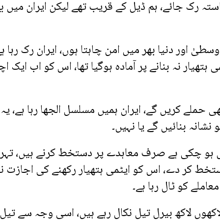
راستہ رک جائے، ہم ڈیل کے قریب تھے لیکن ایران میں ب
یٰ اور دنیا بھر میں امن چاہتا ہوں، ایران رک رہا ہ
 ہتھیار نہ بنانے پر آمادہ ہوگیا تھا، اس کو اب ایک ا
 حملے کریں گے، ایران ہمیں مسلسل الجھا رہا ہے، یہ
 نشانہ بنائیں گے یا نہیں۔
مل ہو چکی ہے صرف معاہدے پر دستخط کرنے ہیں، تہر
ستخط کر دے، اس کو ایٹمی ہتھیار رکھنے کی اجازت ن
املے کو ٹال رہا ہے۔
لاکھوں لاکھ بیرل تیل نکال رہے ہیں، اسی وجہ سے تیل