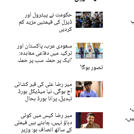
حکومت نے پیٹرول اور
ب
ڈیزل کی قیمتیں مزید کم
کردیں
سعودی عرب، پاکستان اور
ترکیہ میں دفاعی معاہدہ:
'ایک پر حملہ سب پر حملہ
تصور ہوگا'
میر رضا علی کی قبر کشائی
آج ہوگی، نیا میڈیکل بورڈ
تبدیل، پرانا بورڈ بحال
،
میر رضا کیس میں کوئی
یں،
دباؤ نہیں، چاہتے ہیں فیملی
کے ساتھ انصاف ہو: وزیر