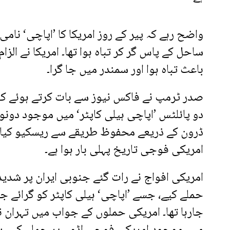
واضح رہے کہ پیر کے روز امریکا کا ’اپاچی‘ نامی
ساحل کے پاس گر کر تباہ ہوا تھا۔ امریکا نے الزام
باعث تباہ ہوا اور سمندر میں جا گرا۔
صدر ٹرمپ نے فاکس نیوز سے بات کرتے ہوئے کہ
دو پائلٹس ’اپاچی ہیلی کاپٹر‘ میں موجود دون
ڈرون کے ذریعے محفوظ طریقے سے ریسکیو کیا گی
امریکی فوجی تاریخ پہلی بار ہوا ہے۔
امریکی افواج نے رات گئے جنوبی ایران پر شدید
حملے کیے، جسے ’اپاچی‘ ہیلی کاپٹر کو گرائے جانے
جارہا تھا۔ امریکی حملوں کے جواب میں تہران ن