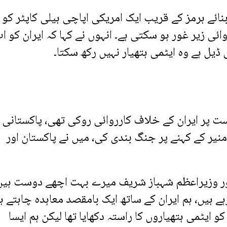
نائے ہرمز کے قریب ایک امریکی اپاچی ہیلی کاپٹر کو
ائی زیر غور ہو سکتی ہے۔ انہوں نے کہا کہ ایران کو ا
یل ہے وہ ایٹمی ہتھیار نہیں رکھ سکتا۔
ت پر ایران کے خلاف کارروائی روکی تھی، پاکستانی
نیر کے کہنے پر جنگ بندی کی، میں نے پاکستان اور
اور وزیراعظم شہباز شریف میرے بہت اچھے دوست ہیں
ے ہیں، ہم ایران کے ساتھ ایک بامقصد معاہدہ چاہتے ہ
و ایٹمی ہتھیاروں کا راستہ دکھایا تھا لیکن ہم ایسا