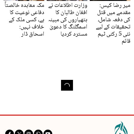
میر رضا کیس:
وزارت اطلاعات نے
مکہ معاہدہ خالصتاً
مقدمے میں قتل
افغان طالبان کا
دفاعی نوعیت کا
کی دفعہ شامل،
ہتھیاروں کی مبینہ
ہے، کسی ملک کے
تحقیقات کے لیے
اسمگلنگ کا دعویٰ
خلاف نہیں:
نئی 5 رکنی ٹیم
مسترد کردیا
اسحاق ڈار
قائم