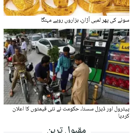
سونے کی پھر لمبی اُڑان، ہزاروں روپے مہنگا
پیٹرول اور ڈیزل سستا، حکومت نے نئی قیمتوں کا اعلان
کردیا
مقبول ترین