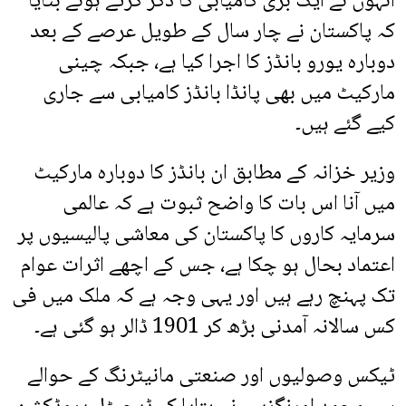
انہوں نے ایک بڑی کامیابی کا ذکر کرتے ہوئے بتایا
کہ پاکستان نے چار سال کے طویل عرصے کے بعد
دوبارہ یورو بانڈز کا اجرا کیا ہے، جبکہ چینی
مارکیٹ میں بھی پانڈا بانڈز کامیابی سے جاری
کیے گئے ہیں۔
وزیر خزانہ کے مطابق ان بانڈز کا دوبارہ مارکیٹ
میں آنا اس بات کا واضح ثبوت ہے کہ عالمی
سرمایہ کاروں کا پاکستان کی معاشی پالیسیوں پر
اعتماد بحال ہو چکا ہے، جس کے اچھے اثرات عوام
تک پہنچ رہے ہیں اور یہی وجہ ہے کہ ملک میں فی
کس سالانہ آمدنی بڑھ کر 1901 ڈالر ہو گئی ہے۔
ٹیکس وصولیوں اور صنعتی مانیٹرنگ کے حوالے