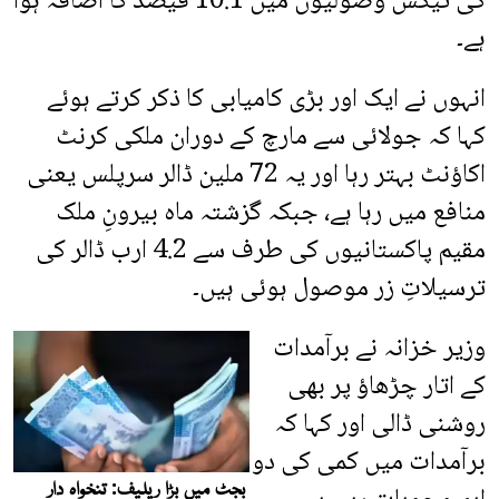
کی ٹیکس وصولیوں میں 10.1 فیصد کا اضافہ ہوا
ہے۔
انہوں نے ایک اور بڑی کامیابی کا ذکر کرتے ہوئے
کہا کہ جولائی سے مارچ کے دوران ملکی کرنٹ
اکاؤنٹ بہتر رہا اور یہ 72 ملین ڈالر سرپلس یعنی
منافع میں رہا ہے، جبکہ گزشتہ ماہ بیرونِ ملک
مقیم پاکستانیوں کی طرف سے 4.2 ارب ڈالر کی
ترسیلاتِ زر موصول ہوئی ہیں۔
وزیر خزانہ نے برآمدات
کے اتار چڑھاؤ پر بھی
روشنی ڈالی اور کہا کہ
برآمدات میں کمی کی دو