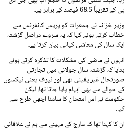
رہا، جبکہ ملکی قرضوں کا حجم اب بھی جی ڈی
پی کے تقریباً 68.5 فیصد کے برابر ہے۔
وزیر خزانہ نے جمعرات کو پریس کانفرنس سے
خطاب کرتے ہوئے کہا کہ یہ سروے دراصل گزشتہ
ایک سال کی معاشی کہانی بیان کرتا ہے۔
انہوں نے ماضی کی مشکلات کا تذکرہ کرتے ہوئے
بتایا کہ گزشتہ سال جولائی میں تجارتی
صورتحال غیر یقینی تھی اور ٹیرف یعنی ٹیکسوں
کے حوالے سے بھی ابہام پایا جاتا تھا، لیکن
حکومت نے اس امتحان کا سامنا اچھی طرح سے
کیا۔
ان کا کہنا تھا کہ مارچ کے مہینے سے ہم نے علاقائی