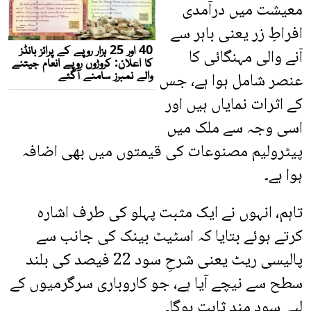
معیشت میں درآمدی
افراطِ زر یعنی باہر سے
آنے والی مہنگائی کا
عنصر شامل ہوا ہے، جس
کے اثرات نمایاں ہیں اور
اسی وجہ سے ملک میں
پیٹرولیم مصنوعات کی قیمتوں میں بھی اضافہ
ہوا ہے۔
تاہم، انہوں نے ایک مثبت پہلو کی طرف اشارہ
کرتے ہوئے بتایا کہ اسٹیٹ بینک کی جانب سے
پالیسی ریٹ یعنی شرحِ سود 22 فیصد کی بلند
سطح سے نیچے آیا ہے، جو کاروباری سرگرمیوں کے
لیے سود مند ثابت ہوگا۔