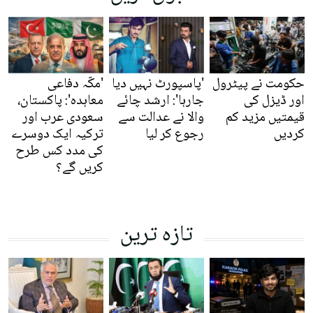
حکومت نے پیٹرول
'پاسپورٹ نہیں دیا
'مکّہ دفاعی
اور ڈیزل کی
جارہا': ارشد چائے
معاہدہ': پاکستان،
قیمتیں مزید کم
والا نے عدالت سے
سعودی عرب اور
کردیں
رجوع کر لیا
ترکیہ ایک دوسرے
کی مدد کس طرح
کریں گے؟
تازہ ترین