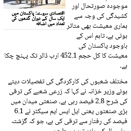
موجودہ صورتحال اور
کشیدگی کی وجہ سے
ہماری معیشت بھی متاثر
ہوئی ہے، تاہم اس کے
باوجود پاکستان کی
معیشت کا کل حجم 452.1 ارب ڈالر تک پہنچ چکا
ہے۔
مختلف شعبوں کی کارکردگی کی تفصیلات دیتے
ہوئے وزیر خزانہ نے کہا کہ زرعی شعبے کی ترقی
کی شرح 2.8 فیصد رہی ہے۔ صنعتی میدان میں
بڑی صنعتوں یعنی ایل ایس ایم سیکٹر نے 6.1
فیصد کی رفتار سے ترقی کی ہے، جو کہ گزشتہ