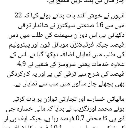
چار سال کی بلند ترین سطح ہے۔
انہوں نے خوش آئند بات بتاتے ہوئے کہا کہ 22
میں سے 16 صنعتی سیکٹرز نے شاندار ترقی
دکھائی ہے، اس دوران سیمنٹ کی طلب میں دس
فیصد جبکہ فرٹیلائزر، موبائل فون اور پیٹرولیم
کی طلب میں نمایاں اضافہ دیکھا گیا ہے۔ اس کے
علاوہ خدمات یعنی سروسز کے شعبے نے 4.9
فیصد کی شرح سے ترقی کی ہے اور یہ کارکردگی
بھی پچھلے چار سالوں میں سب سے نمایاں ہے۔
مالیاتی خسارے اور تجارتی توازن پر بات کرتے
ہوئے محمد اورنگزیب نے بتایا کہ مالی خسارہ جی
ڈی پی کا محض 0.7 فیصد رہا ہے، جبکہ ایف بی آر