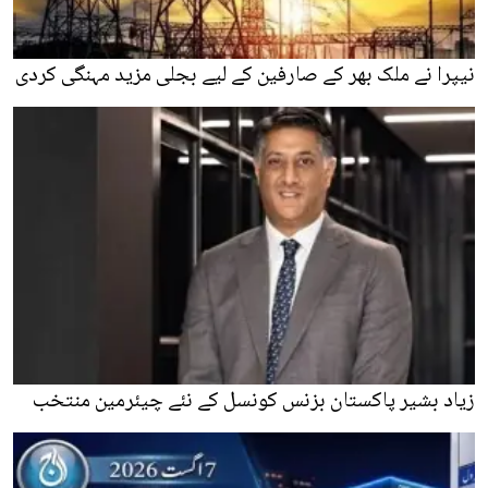
نیپرا نے ملک بھر کے صارفین کے لیے بجلی مزید مہنگی کردی
زیاد بشیر پاکستان بزنس کونسل کے نئے چیئرمین منتخب