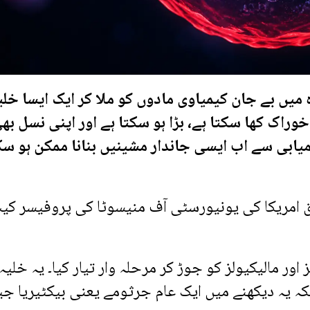
 میں بے جان کیمیاوی مادوں کو ملا کر ایک ایسا خلی
راک کھا سکتا ہے، بڑا ہو سکتا ہے اور اپنی نسل بھ
میابی سے اب ایسی جاندار مشینیں بنانا ممکن ہو س
 امریکا کی یونیورسٹی آف منیسوٹا کی پروفیسر کی
 مالیکیولز کو جوڑ کر مرحلہ وار تیار کیا۔ یہ خلیہ 
لکہ یہ دیکھنے میں ایک عام جرثومے یعنی بیکٹیریا جی