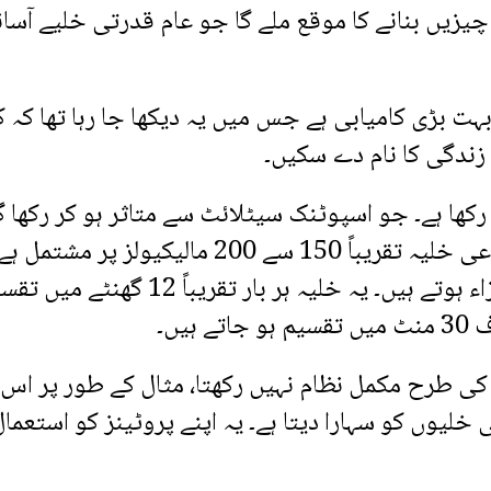
یزیں بنانے کا موقع ملے گا جو عام قدرتی خلیے آسا
ہت بڑی کامیابی ہے جس میں یہ دیکھا جا رہا تھا کہ ک
زندگی کا نام دے سکیں۔
کھا ہے۔ جو اسپوٹنک سیٹلائٹ سے متاثر ہو کر رکھا گ
ایک دلچسپ نام ہے۔ تحقیق کے مطابق یہ مصنوعی خلیہ تقریباً 150 سے 200 مالیکیولز پر مشتمل 
جبکہ قدرتی خلیوں میں لاکھوں بلکہ اربوں اجزاء ہوتے ہیں۔ یہ خلیہ ہر بار تقریباً 12 گھن
یں۔
ی طرح مکمل نظام نہیں رکھتا، مثال کے طور پر اس
لیوں کو سہارا دیتا ہے۔ یہ اپنے پروٹینز کو استعمال