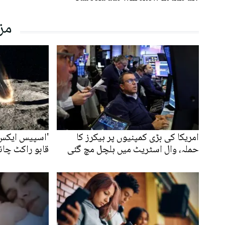
مز
امریکا کی بڑی کمپنیوں پر ہیکرز کا
حملہ، وال اسٹریٹ میں ہلچل مچ گئی
قابو راکٹ چان