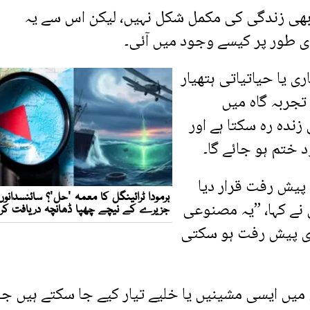
ابھی زندگی کی مکمل شکل نہیں، لیکن اس سے یہ
ی طور پر کیسے وجود میں آئی۔
ی یا حیاتیاتی ہتھیار
تجربہ گاہ میں
ندہ رہ سکتا ہے اور
د ختم ہو جائے گا۔
پیش رفت قرار دیا
 نے کہا، ”یہ مصنوعی
ی پیش رفت ہو سکتی
یں ایسی مشینیں یا خلیے تیار کیے جا سکتے ہیں ج