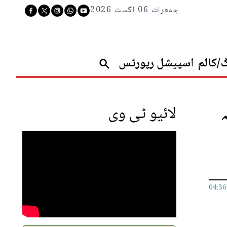
جمعرات 06 اگست 2026
گ/کالم
اسپیشل رپورٹس
لائیو ٹی وی
04:3