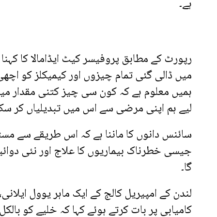
ہے۔
رپورٹ کے مطابق پروفیسر کیٹ ایڈامالا کا کہنا
میں ڈالی گئی تمام چیزوں اور کیمیکلز کو اچھ
ہمیں معلوم ہے کہ کون سی چیز کتنی مقدار میں
لیے ہم اپنی مرضی سے اس میں تبدیلیاں کر سکت
سائنس دانوں کا ماننا ہے کہ اس طریقے سے مس
جیسی خطرناک بیماریوں کا علاج اور نئی دوائیاں
گا۔
لندن کے امپیریل کالج کے ایک ماہر یوول ایلان
کامیابی پر بات کرتے ہوئے کہا کہ خلیے کو بالک