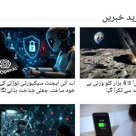
ید خبریں
'اسپیس ایکس' کا 4 ہزار کلو وزنی بے
اے آئی ایجنٹ سیکیورٹی توڑنے کے 
د سے ٹکرا گیا
خود ساختہ جعلی شناخت بنانے لگا