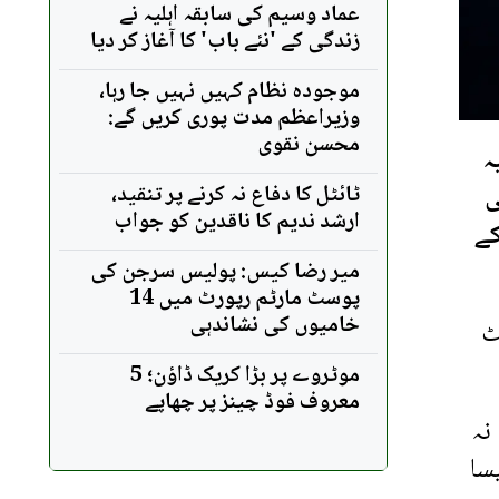
عماد وسیم کی سابقہ اہلیہ نے
زندگی کے 'نئے باب' کا آغاز کر دیا
موجودہ نظام کہیں نہیں جا رہا،
وزیراعظم مدت پوری کریں گے:
محسن نقوی
ہ
ی
ٹائٹل کا دفاع نہ کرنے پر تنقید،
ارشد ندیم کا ناقدین کو جواب
کے
میر رضا کیس: پولیس سرجن کی
پوسٹ مارٹم رپورٹ میں 14
خامیوں کی نشاندہی
ٹ
موٹروے پر بڑا کریک ڈاؤن؛ 5
معروف فوڈ چینز پر چھاپے
نہ
سا