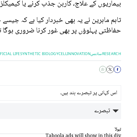
بیماریوں کے علاج، کاربن جذب کرنے یا کیمیکلز
تاہم ماہرین نے یہ بھی خبردار کیا ہے کہ جیسے
حفاظتی پہلوؤں پر بھی غور کرنا ضروری ہوگا ت
RESEARCH
سائنس
INNOVATION
CELL
SYNTHETIC BIOLOGY
FICIAL LIFE
اس کہانی پر تبصرے بند ہیں۔
تبصرے
تبولا
Taboola ads will show in this div