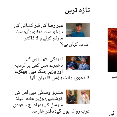
تازہ ترین
میر رضا کی قبر کشائی کی
درخواست منظور؛ 'پوسٹ
مارٹم کرنے والا ڈاکٹر
اسامہ کہاں ہے؟'
امریکی ہتھیاروں کے
ذخیرے میں کمی پر ٹرمپ
اور وزیرِ جنگ میں جھگڑے
کا دعویٰ، وائٹ ہاؤس کا بیان آگیا
مشرقِ وسطیٰ میں امن کی
کوششیں؛ وزیراعظم، فیلڈ
مارشل کے ہمراہ آج سعودی
عرب روانہ ہوں گے: دفترِ خارجہ
انے