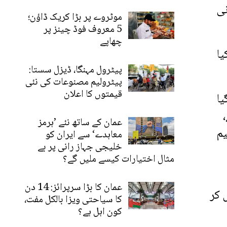
نی
موٹروے پر بڑا کریک ڈاؤن؛
5 معروف فوڈ چینز پر
چھاپے
یا
پیٹرول مہنگا، ڈیزل سستا:
پیٹرولیم مصنوعات کی نئی
قیمتوں کا اعلان
یا
ہے،
عمان کے ساتھ نئے ’ہرمز
ٹے میں تقسیم
معاہدے‘ سے ایران کو
خلیجی جہاز رانی پر بے
مثال اختیارات کیسے ملیں گے؟
عمان کا بڑا سرپرائز: 14 دن
 کر
کا سیاحتی ویزا بالکل مفت،
کون اہل ہے؟