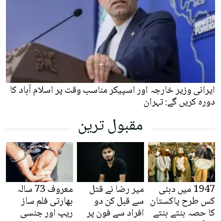
ایرانی وزیر خارجہ اور اسپیکر مناسب وقت پر اسلام آباد کا
دورہ کریں گے: تہران
مقبول ترین
1947 میں دبئی
میر رضا نے قتل
معروف 73 سالہ
کس طرح پاکستان
سے قبل کن دو
بھارتی فلم ساز
کا حصہ بنتے بنتے
افراد سے فون پر
ریپ اور جنسی