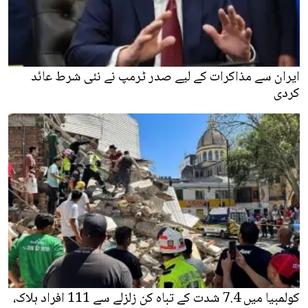
ایران سے مذاکرات کے لیے صدر ٹرمپ نے نئی شرط عائد
کردی
کولمبیا میں 7.4 شدت کے تباہ کن زلزلے سے 111 افراد ہلاک،