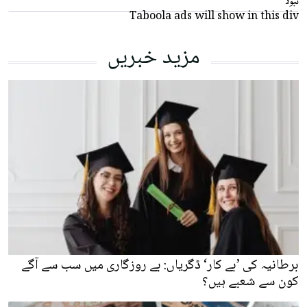
تبولا
Taboola ads will show in this div
مزید خبریں
برطانیہ کی ’بے کار‘ ڈگریاں: بے روزگاری میں سب سے آگے
کون سے شعبے ہیں؟