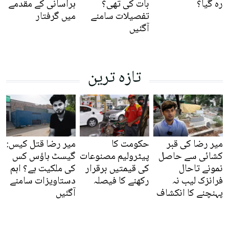
رہ گیا؟
بات کی تھی؟
ہراسانی کے مقدمے
تفصیلات سامنے
میں گرفتار
آگئیں
تازہ ترین
میر رضا کی قبر
حکومت کا
میر رضا قتل کیس:
کشائی سے حاصل
پیٹرولیم مصنوعات
گیسٹ ہاؤس کس
نمونے تاحال
کی قیمتیں برقرار
کی ملکیت ہے؟ اہم
فرانزک لیب نہ
رکھنے کا فیصلہ
دستاویزات سامنے
پہنچنے کا انکشاف
آگئیں