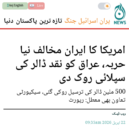
Aaj English
Live
ایران اسرائیل جنگ
تازہ ترین
پاکستان
دنیا
س
امریکا کا ایران مخالف نیا
حربہ، عراق کو نقد ڈالر کی
سپلائی روک دی
500 ملین ڈالر کی ترسیل روکی گئی، سیکیورٹی
تعاون بھی معطل: رپورٹ
ویب ڈیسک
22 اپريل 2026
09:35am