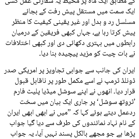
کے مطابق ایک ماہ پر محیط یہ سفارتی عمل کسی
ایک سمت میں مستقل پیش رفت کے بجائے
مسلسل رد و بدل اور غیر یقینی کیفیت کا منظر
پیش کرتا رہا ہے، جہاں کبھی فریقین کے درمیان
رابطوں میں بہتری دکھائی دی اور کبھی اختلافات
نے بات چیت کو مزید پیچیدہ بنا دیا۔
ایران کی جانب سے جوابی تجاویز پر امریکی صدر
ڈونلڈ ٹرمپ نے اسے مکمل طور پر ناقابل قبول
قرار دیا۔ انھوں نے اپنے سوشل میڈیا پلیٹ فارم
’ٹروتھ سوشل‘ پر جاری ایک بیان میں سخت
ردعمل دیتے ہوئے کہا کہ ”میں نے ابھی ابھی ایران
کے نام نہاد نمائندوں کی طرف سے دیا گیا جواب
پڑھا ہے جو مجھے بالکل پسند نہیں آیا، یہ جواب