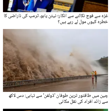
غزہ سے فوج نکالنے سے انکار؛ نیتن یاہو، ٹرمپ کی ناراضی کا
خطرہ کیوں مول لے رہے ہیں؟
چین میں طاقتور ترین طوفان 'ڈولفن' سے تباہی: دس لاکھ
سے زائد افراد کی نقل مکانی