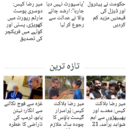
حکومت نے پیٹرول
'پاسپورٹ نہیں دیا
میر رضا کیس:
اور ڈیزل کی
جارہا': ارشد چائے
دوسری پوسٹ
قیمتیں مزید کم
والا نے عدالت سے
مارٹم رپورٹ میں
کردیں
رجوع کر لیا
کھوپڑی، پسلی اور
کولہے میں فریکچر
کی تصدیق
تازہ ترین
میر رضا ہلاکت
میر رضا ہلاکت
غزہ سے فوج نکالنے
کیس: معدے اور
کیس: پُراسرار
سے انکار؛ نیتن
پھیپھڑوں سے اہم
گیسٹ ہاؤس کا
یاہو، ٹرمپ کی
شواہد برآمد، 21
چودہ سالہ ملازم
ناراضی کا خطرہ