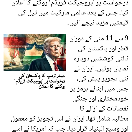
درخواست پر ’پروجیکٹ فریڈم‘ روکنے کا اعلان
کیا۔ جس کے بعد عالمی مارکیٹ میں تیل کی
قیمتیں مزید نیچے آئیں۔
9 سے 11 مئی کے دوران
قطر اور پاکستان کی
ثالثی کوششیں دوبارہ
نمایاں ہوئیں۔ ایران نے
نئی تجویز پیش کی،
جس میں آبنائے ہرمز پر
خودمختاری اور جنگی
نقصانات کے ازالے کا
مطالبہ شامل تھا۔ ایران نے اس تجویز کو معقول
اور وسیع البنیاد قرار دیا، جب کہ امریکا نے اسے