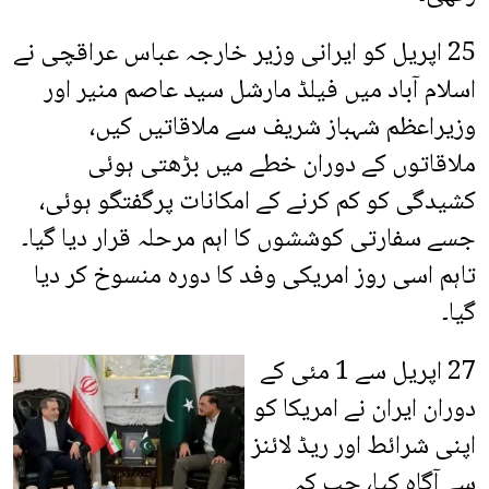
25 اپریل کو ایرانی وزیر خارجہ عباس عراقچی نے
اسلام آباد میں فیلڈ مارشل سید عاصم منیر اور
وزیراعظم شہباز شریف سے ملاقاتیں کیں،
ملاقاتوں کے دوران خطے میں بڑھتی ہوئی
کشیدگی کو کم کرنے کے امکانات پرگفتگو ہوئی،
جسے سفارتی کوششوں کا اہم مرحلہ قرار دیا گیا۔
تاہم اسی روز امریکی وفد کا دورہ منسوخ کر دیا
گیا۔
27 اپریل سے 1 مئی کے
دوران ایران نے امریکا کو
اپنی شرائط اور ریڈ لائنز
سے آگاہ کیا، جب کہ