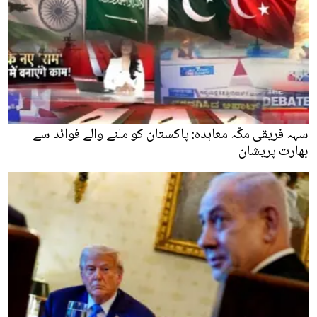
سہہ فریقی مکّہ معاہدہ: پاکستان کو ملنے والے فوائد سے
بھارت پریشان