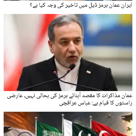
ایران عمان ہرمز ڈیل میں تاخیر کی وجہ کیا ہے؟
عمان مذاکرات کا مقصد آبنائے ہرمز کی بحالی نہیں، عارضی
راستوں کا قیام ہے: عباس عراقچی