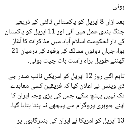
ہوئی۔
بعد ازاں 8 اپریل کو پاکستانی ثالثی کے ذریعے
جنگ بندی عمل میں آئی اور 11 اپریل کو پاکستان
کے دارالحکومت اسلام آباد میں مذاکرات کا آغاز
ہوا، جہاں دونوں ممالک کے وفود کے درمیان 21
گھنٹے طویل براہ راست بات چیت ہوئی۔
تاہم اگلے روز 12 اپریل کو امریکی نائب صدر جے
ڈی وینس نے اعلان کیا کہ فریقین کسی معاہدے
تک نہیں پہنچ سکے، جس کی بڑی وجہ ایران کا
اپنے جوہری پروگرام سے پیچھے نہ ہٹنا بتایا گیا۔
13 اپریل کو امریکا نے ایران کی بندرگاہوں پر