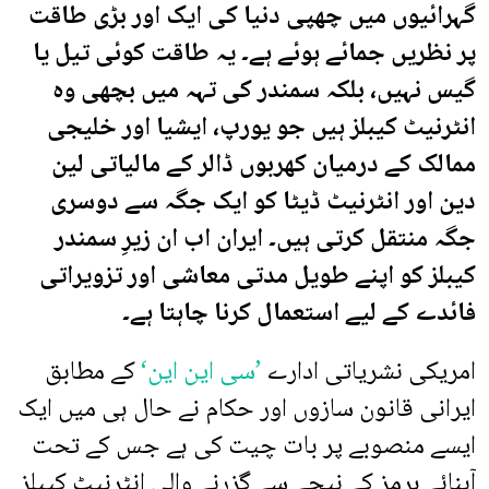
گہرائیوں میں چھپی دنیا کی ایک اور بڑی طاقت
پر نظریں جمائے ہوئے ہے۔ یہ طاقت کوئی تیل یا
گیس نہیں، بلکہ سمندر کی تہہ میں بچھی وہ
انٹرنیٹ کیبلز ہیں جو یورپ، ایشیا اور خلیجی
ممالک کے درمیان کھربوں ڈالر کے مالیاتی لین
دین اور انٹرنیٹ ڈیٹا کو ایک جگہ سے دوسری
جگہ منتقل کرتی ہیں۔ ایران اب ان زیرِ سمندر
کیبلز کو اپنے طویل مدتی معاشی اور تزویراتی
فائدے کے لیے استعمال کرنا چاہتا ہے۔
امریکی نشریاتی ادارے
’سی این این‘
کے مطابق
ایرانی قانون سازوں اور حکام نے حال ہی میں ایک
ایسے منصوبے پر بات چیت کی ہے جس کے تحت
آبنائے ہرمز کے نیچے سے گزرنے والی انٹرنیٹ کیبلز