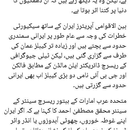
ہے، لیکن وہ یہ دیکھ رہے ہیں کہ ان دھمکیوں کا
دنیا پر کتنا اثر ہوتا ہے۔
بین الاقوامی آپریٹرز ایران کے ساتھ سیکیورٹی
خطرات کی وجہ سے عام طور پر ایرانی سمندری
حدود سے بچتے ہیں اور زیادہ تر کیبلز عمان کی
طرف سے گزاری گئی ہیں، لیکن ٹیلی جیوگرافی
کے ریسرچ ڈائریکٹر ایلن مالڈن کے مطابق فالکن
اور جی بی آئی نامی دو بڑی کیبلز اب بھی ایرانی
حدود سے گزرتی ہیں۔
متحدہ عرب امارات کے ہبتور ریسرچ سینٹر کے
سینئر محقق مصطفیٰ احمد کا کہنا ہے کہ اگر ایران
اپنے غوطہ خوروں، چھوٹی آبدوزوں یا انڈر واٹر