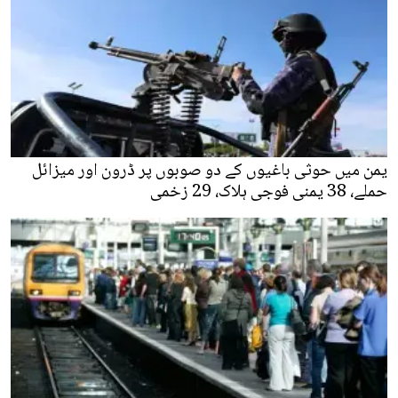
یمن میں حوثی باغیوں کے دو صوبوں پر ڈرون اور میزائل
حملے، 38 یمنی فوجی ہلاک، 29 زخمی