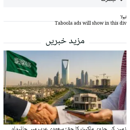
تبولا
Taboola ads will show in this div
مزید خبریں
زمین کی جزوی ملکیت کا حق؛ سعودی عرب میں جائیداد