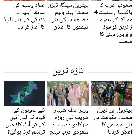
سعودی عرب کا
پیٹرول مہنگا، ڈیزل
عماد وسیم کی
پاکستان سمیت 4
سستا: پیٹرولیم
سابقہ اہلیہ نے
ممالک کے عمرہ
مصنوعات کی نئی
زندگی کے 'نئے باب'
زائرین کو فوڈ
قیمتوں کا اعلان
کا آغاز کر دیا
واؤچرز دینے کا
فیصلہ
تازہ ترین
پیٹرول اور ڈیزل
وزیراعظم شہباز
نئے صوبوں کے
سستا، حکومت نے
شریف تین روزہ
قیام کے لیے آئین
نئی قیمتوں کا
سرکاری دورے پر
کے کن آرٹیکلز میں
اعلان کردیا
سعودی عرب پہنچ
ترمیم کرنا ہوگی؟