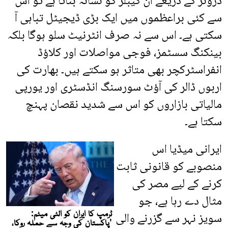
ڈرونز کے ذریعے ان کیبلز کو نشانہ بناتا ہے تو اس
سے کئی براعظموں میں ایک بڑی ڈیجیٹل تباہی آ
سکتی ہے۔ اس سے نہ صرف انٹرنیٹ سلو ہوگا بلکہ
بینکنگ سسٹمز، فوجی مواصلات اور کلاؤڈ
انفراسٹرکچر بھی متاثر ہو سکتے ہیں۔ بھارت کی
اربوں ڈالر کی آؤٹ سورسنگ انڈسٹری اور یورپی
مالیاتی بازاروں کو اس سے شدید نقصان پہنچ
سکتا ہے۔
ایرانی میڈیا اس
منصوبے کو قانونی ثابت
کرنے کے لیے مصر کی
مثال دے رہا ہے، جو
سویز نہر سے گزرنے والی