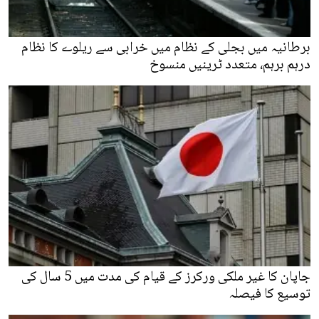
برطانیہ میں بجلی کے نظام میں خرابی سے ریلوے کا نظام
درہم برہم، متعدد ٹرینیں منسوخ
جاپان کا غیر ملکی ورکرز کے قیام کی مدت میں 5 سال کی
توسیع کا فیصلہ