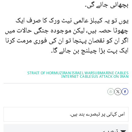
بچھائی جائے گی۔
یوں تو یہ کیبلز عالمی نیٹ ورک کا صرف ایک
چھوٹا حصہ ہیں، لیکن موجودہ جنگی حالات میں
اگر ان کو نقصان پہنچا تو ان کی فوری مرمت کرنا
ایک بہت بڑا چیلنج بن جائے گا۔
STRAIT OF HORMUZ
IRAN ISRAEL WAR
SUBMARINE CABLES
INTERNET CABLES
US ATTACK ON IRAN
اس کہانی پر تبصرے بند ہیں۔
تبصرے