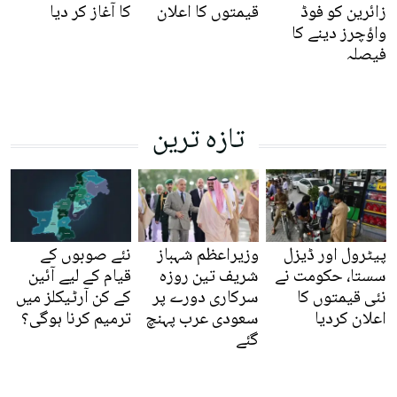
زائرین کو فوڈ
قیمتوں کا اعلان
کا آغاز کر دیا
واؤچرز دینے کا
فیصلہ
تازہ ترین
پیٹرول اور ڈیزل
وزیراعظم شہباز
نئے صوبوں کے
سستا، حکومت نے
شریف تین روزہ
قیام کے لیے آئین
نئی قیمتوں کا
سرکاری دورے پر
کے کن آرٹیکلز میں
اعلان کردیا
سعودی عرب پہنچ
ترمیم کرنا ہوگی؟
گئے