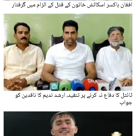
افغان باکسر اسکاٹش خاتون کے قتل کے الزام میں گرفتار
ٹائٹل کا دفاع نہ کرنے پر تنقید، ارشد ندیم کا ناقدین کو
جواب