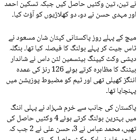
نے تین، تین وکٹیں حاصل کیں جبکہ تسکین احمد
اور مہدی حسن نے دو، دو کھلاڑیوں کو آؤٹ کیا۔
میچ کے پہلے روز پاکستانی کپتان شان مسعود نے
ٹاس جیت کر پہلے بولنگ کا فیصلہ کیا تھا۔ بنگلہ
دیشی وکٹ کیپنگ بیٹسمین لٹن داس نے شاندار
بیٹنگ کا مظاہرہ کرتے ہوئے 126 رنز کی عمدہ
اننگز کھیلی تھی اور ٹیم کو مضبوط پوزیشن میں
پہنچایا تھا۔
پاکستان کی جانب سے خرم شہزاد نے پہلی اننگ
میں بہترین بولنگ کرتے ہوئے 4 وکٹیں حاصل کی
تھیں، محمد عباس نے 3، حسن علی نے 2 جب کہ
ساجد خان نے ایک وکٹ حاصل کی تھی۔