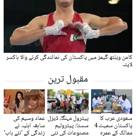
کامن ویلتھ گیمز میں پاکستان کی نمائندگی کرنے والا باکسر
لاپتہ
مقبول ترین
سعودی عرب کا
پیٹرول مہنگا، ڈیزل
عماد وسیم کی
پاکستان سمیت 4
سستا: پیٹرولیم
سابقہ اہلیہ نے
ممالک کے عمرہ
مصنوعات کی نئی
زندگی کے 'نئے باب'