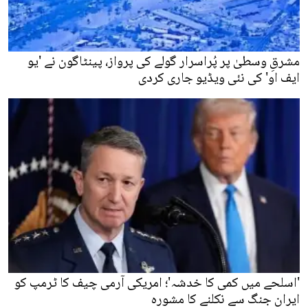
مشرقِ وسطیٰ پر پُراسرار گولے کی پرواز، پینٹاگون نے 'یو
ایف او' کی نئی ویڈیو جاری کردی
'اسلحے میں کمی کا خدشہ'؛ امریکی آرمی چیف کا ٹرمپ کو
ایران جنگ سے نکلنے کا مشورہ