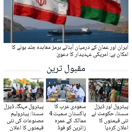
ایران اور عمان کے درمیان آبنائے ہرمز معاہدہ جلد ہونے کا
امکان ہے: امریکی عہدیدار کا دعویٰ
مقبول ترین
پیٹرول اور ڈیزل
سعودی عرب کا
پیٹرول مہنگا، ڈیزل
سستا، حکومت نے
پاکستان سمیت 4
سستا: پیٹرولیم
نئی قیمتوں کا
ممالک کے عمرہ
مصنوعات کی نئی
اعلان کردیا
زائرین کو فوڈ
قیمتوں کا اعلان