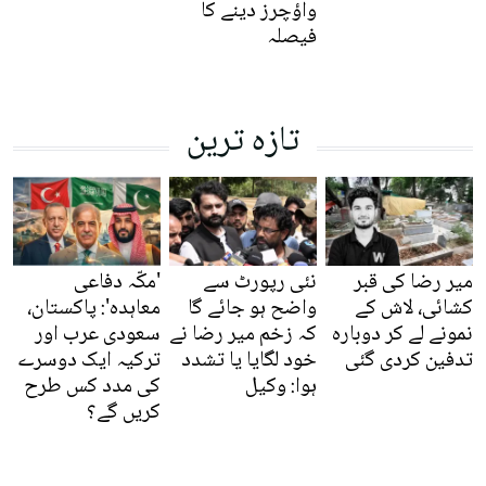
واؤچرز دینے کا
فیصلہ
تازہ ترین
میر رضا کی قبر
نئی رپورٹ سے
'مکّہ دفاعی
کشائی، لاش کے
واضح ہو جائے گا
معاہدہ': پاکستان،
نمونے لے کر دوبارہ
کہ زخم میر رضا نے
سعودی عرب اور
تدفین کردی گئی
خود لگایا یا تشدد
ترکیہ ایک دوسرے
ہوا: وکیل
کی مدد کس طرح
کریں گے؟