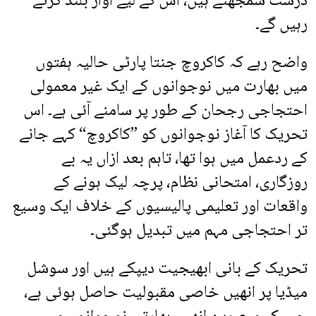
درست سمجھتے ہیں، اس کے لیے آواز بلند کرتے
رہیں گے۔
واضح رہے کہ کاکروچ جنتا پارٹی حالیہ ہفتوں
میں بھارت میں نوجوانوں کے ایک غیر معمولی
احتجاجی رجحان کے طور پر سامنے آئی ہے۔ اس
تحریک کا آغاز نوجوانوں کو ”کاکروچ“ کہے جانے
کے ردعمل میں ہوا تھا، تاہم بعد ازاں یہ بے
روزگاری، امتحانی نظام، پرچہ لیک ہونے کے
واقعات اور تعلیمی پالیسیوں کے خلاف ایک وسیع
تر احتجاجی مہم میں تبدیل ہوگئی۔
تحریک کے بانی ابھیجیت دیپکے ہیں اور سوشل
میڈیا پر انھیں خاصی مقبولیت حاصل ہوئی ہے،