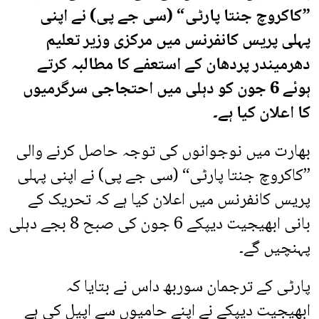
”کاکروچ جنتا پارٹی“ (سی جے پی) نے اپنی
پہلی پریس کانفرنس میں مرکزی وزیر تعلیم
دھرمیندر پردھان کے استعفے کا مطالبہ کرتے
ہوئے 6 جون کو دہلی میں احتجاجی سرگرمیوں
کا اعلان کیا ہے۔
بھارت میں نوجوانوں کی توجہ حاصل کرنے والی
”کاکروچ جنتا پارٹی“ (سی جے پی) نے اپنی پہلی
پریس کانفرنس میں اعلان کیا ہے کہ تحریک کے
بانی ابھیجیت دیپکے 6 جون کی صبح 8 بجے دہلی
پہنچیں گے۔
پارٹی کے ترجمان سوربھ داس نے بتایا کہ
ابھیجیت دیپکے نے اپنے حامیوں سے اپیل کی ہے