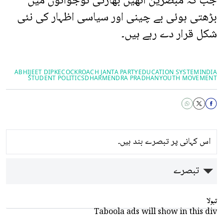
جب کہ مبصرین انھیں بھارتی نوجوانوں میں
بڑھتی ہوئی بے چینی اور سیاسی اظہار کی نئی
شکل قرار دے رہے ہیں۔
ABHIJEET DIPKE
COCKROACH JANTA PARTY
EDUCATION SYSTEM
INDIA
STUDENT POLITICS
DHARMENDRA PRADHAN
YOUTH MOVEMENT
اس کہانی پر تبصرے بند ہیں۔
تبصرے
تبولا
Taboola ads will show in this div