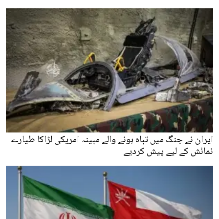
ایران نے جنگ میں تباہ ہونے والے مبینہ امریکی لڑاکا طیارے
نمائش کے لیے پیش کردیے