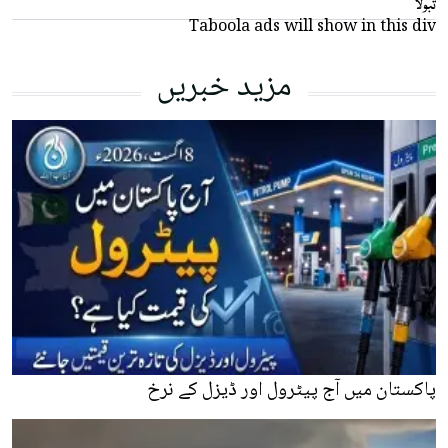
تبولا
Taboola ads will show in this div
مزید خبریں
پاکستان میں آج پیٹرول اور ڈیزل کے نرخ