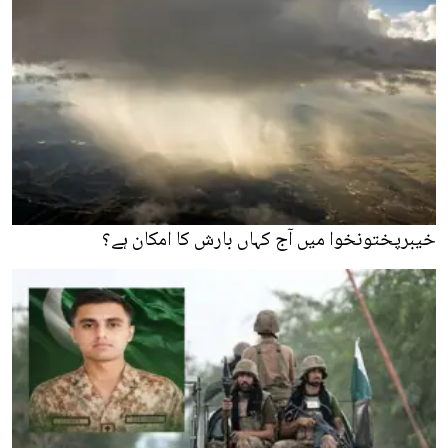
خیبرپختونخوا میں آج کہاں بارش کا امکان ہے؟