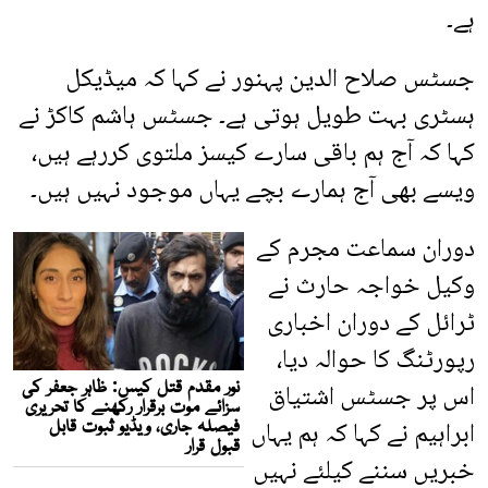
ہے۔
جسٹس صلاح الدین پہنور نے کہا کہ میڈیکل
ہسٹری بہت طویل ہوتی ہے۔ جسٹس ہاشم کاکڑ نے
کہا کہ آج ہم باقی سارے کیسز ملتوی کررہے ہیں،
ویسے بھی آج ہمارے بچے یہاں موجود نہیں ہیں۔
دوران سماعت مجرم کے
وکیل خواجہ حارث نے
ٹرائل کے دوران اخباری
رپورٹنگ کا حوالہ دیا،
اس پر جسٹس اشتیاق
ابراہیم نے کہا کہ ہم یہاں
خبریں سننے کیلئے نہیں