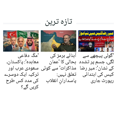
تازہ ترین
'گولی پیچھے سے
آبنائے ہرمز کی
'مکّہ دفاعی
لگی، جسم پر تشدد
بحالی کا 'عمان
معاہدہ': پاکستان،
کے نشان': میر رضا
مذاکرات' سے کوئی
سعودی عرب اور
کیس کی ابتدائی
تعلق نہیں:
ترکیہ ایک دوسرے
رپورٹ جاری
پاسدارانِ انقلاب
کی مدد کس طرح
کریں گے؟