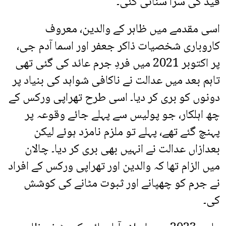
قید کی سزا سنائی گئی۔
اسی مقدمے میں ظاہر کے والدین، معروف
کاروباری شخصیات ذاکر جعفر اور اسما آدم جی،
پر اکتوبر 2021 میں فردِ جرم عائد کی گئی تھی
تاہم بعد میں عدالت نے ناکافی شواہد کی بنیاد پر
دونوں کو بری کر دیا۔ اسی طرح تھراپی ورکس کے
چھ اہلکار، جو پولیس سے پہلے جائے وقوعہ پر
پہنچ گئے تھے، پہلے تو ملزم نامزد ہوئے لیکن
بعدازاں عدالت نے انہیں بھی بری کر دیا۔ چالان
میں الزام تھا کہ والدین اور تھراپی ورکس کے افراد
نے جرم کو چھپانے اور ثبوت مٹانے کی کوشش
کی۔