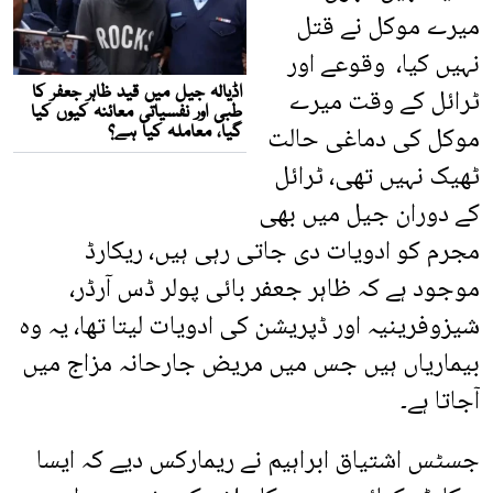
میرے موکل نے قتل
نہیں کیا، وقوعے اور
ٹرائل کے وقت میرے
موکل کی دماغی حالت
ٹھیک نہیں تھی، ٹرائل
کے دوران جیل میں بھی
مجرم کو ادویات دی جاتی رہی ہیں، ریکارڈ
موجود ہے کہ ظاہر جعفر بائی پولر ڈس آرڈر،
شیزوفرینیہ اور ڈپریشن کی ادویات لیتا تھا، یہ وہ
بیماریاں ہیں جس میں مریض جارحانہ مزاج میں
آجاتا ہے۔
جسٹس اشتیاق ابراہیم نے ریمارکس دیے کہ ایسا