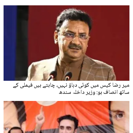
میر رضا کیس میں کوئی دباؤ نہیں، چاہتے ہیں فیملی کے
ساتھ انصاف ہو: وزیر داخلہ سندھ