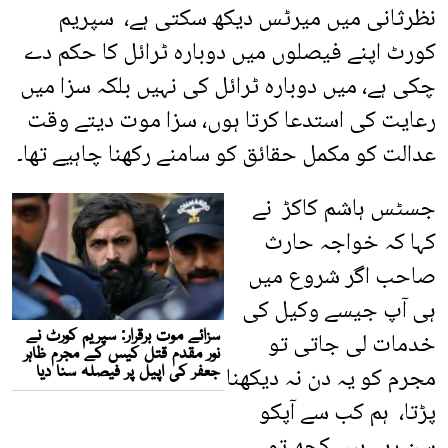
نظرثانی میں میرٹس دیکھ سکتی ہے، سپریم
کورٹ اپنے فیصلوں میں دوبارہ ٹرائل کا حکم دے
چکی ہے، میں دوبارہ ٹرائل کی نہیں بلکہ سزا میں
رعایت کی استدعا کرتا ہوں، سزا موت دیتے وقت
عدالت کو مکمل حقائق کو سامنے رکھنا چاہیے تھا۔
جسٹس ہاشم کاکڑ نے
کہا کہ خواجہ حارث
صاحب اگر شروع میں
ہی آپ جیسے وکیل کی
خدمات لی جاتی تو
مجرم کو یہ دن نہ دیکھنا
پڑتا، ہم کب سے آپکو
سن رہے ہیں کچھ تو