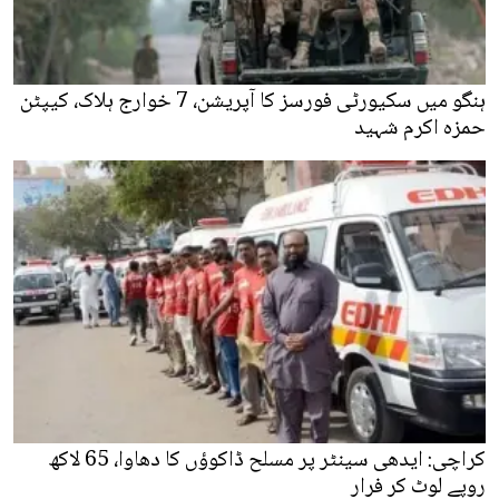
ہنگو میں سکیورٹی فورسز کا آپریشن، 7 خوارج ہلاک، کیپٹن
حمزہ اکرم شہید
کراچی: ایدھی سینٹر پر مسلح ڈاکوؤں کا دھاوا، 65 لاکھ
روپے لوٹ کر فرار