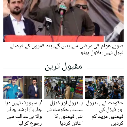
صوبے عوام کی مرضی سے بنیں گے، بند کمروں کے فیصلے
قبول نہیں: بلاول بھٹو
مقبول ترین
حکومت نے پیٹرول
پیٹرول اور ڈیزل
'پاسپورٹ نہیں دیا
اور ڈیزل کی
سستا، حکومت نے
جارہا': ارشد چائے
قیمتیں مزید کم
نئی قیمتوں کا
والا نے عدالت سے
کردیں
اعلان کردیا
رجوع کر لیا