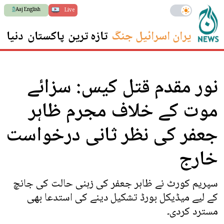
Aaj English
Live
ایران اسرائیل جنگ
تازہ ترین
پاکستان
دنیا
س
نور مقدم قتل کیس: سزائے
موت کے خلاف مجرم ظاہر
جعفر کی نظر ثانی درخواست
خارج
سپریم کورٹ نے ظاہر جعفر کی زہنی حالت کی جانچ
کے لیے میڈیکل بورڈ تشکیل دینے کی استدعا بھی
مسترد کردی۔