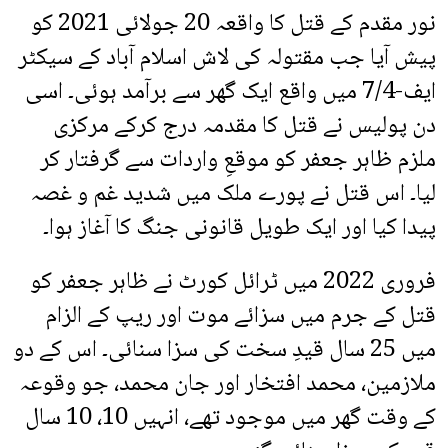
نور مقدم کے قتل کا واقعہ 20 جولائی 2021 کو
پیش آیا جب مقتولہ کی لاش اسلام آباد کے سیکٹر
ایف-7/4 میں واقع ایک گھر سے برآمد ہوئی۔ اسی
دن پولیس نے قتل کا مقدمہ درج کرکے مرکزی
ملزم ظاہر جعفر کو موقعِ واردات سے گرفتار کر
لیا۔ اس قتل نے پورے ملک میں شدید غم و غصہ
پیدا کیا اور ایک طویل قانونی جنگ کا آغاز ہوا۔
فروری 2022 میں ٹرائل کورٹ نے ظاہر جعفر کو
قتل کے جرم میں سزائے موت اور ریپ کے الزام
میں 25 سال قیدِ سخت کی سزا سنائی۔ اس کے دو
ملازمین، محمد افتخار اور جان محمد، جو وقوعہ
کے وقت گھر میں موجود تھے، انہیں 10، 10 سال