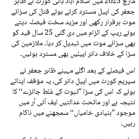
مارچ 2023 میں اسلام آباد ہائی کورٹ نے ظاہر
جعفر کی اپیل مسترد کرتے ہوئے قتل کی سزائے
موت برقرار رکھی اور مزید سخت فیصلہ دیتے
ہوئے ریپ کے الزام میں دی گئی 25 سال قید کو
بھی سزائے موت میں تبدیل کر دیا۔ ملازمین کی
سزا کے خلاف دائر اپیلیں بھی مسترد ہوئیں۔
اس فیصلے کے بعد اگلے مہینے ظاہر جعفر نے
سپریم کورٹ میں اپیل دائر کی، یہ مؤقف اپناتے
ہوئے کہ اس کی سزا ’’ثبوت کے غلط جائزے‘‘ کا
نتیجہ ہے اور ماتحت عدالتیں ایف آئی آر میں
موجود ’’بنیادی خامیاں‘‘ سمجھنے میں ناکام
رہیں۔