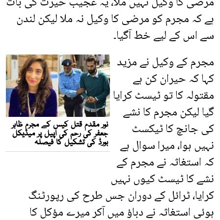
مرضی کا وکیل نہیں ملا، یہ عجیب حیرت کی بات
ہے کہ مجرم کو مرضی کا وکیل نہ ملا لیکن لندن
سے اس کے لیے خط آگیا۔
مجرم کے وکیل نے مزید
کہا کہ حیران کن ہے
مقتولہ کا تو ٹیسٹ کرایا
گیا لیکن مجرم کا نشے
کی جانچ کا ٹیکسٹ
نہیں ہوا، میرا سوال ہے
کہ استغاثہ نے مجرم کے
نشے کا ٹیسٹ کیوں نہیں
کرایا، ٹرائل کے دوران جس طرح کی رپورٹنگ
ہوئی استغاثہ نے دباؤ میں آکر میرے مؤکل کا