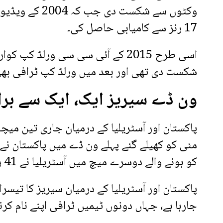
وکٹوں سے شکست دی ج
17 رنز سے کامیابی حاصل کی۔
شکست دی تھی اور بعد میں ورلڈ کپ ٹرافی بھ
ون ڈے سیریز ایک، ایک سے برا
کو ہونے والے دوسرے میچ میں آسٹریلیا نے 41 رنز سے فتح حاصل کرکے سیریز برابر کردی۔
پاکستان اور آسٹریلیا کے درمیان سیریز کا تیسر
جارہا ہے، جہاں دونوں ٹیمیں ٹرافی اپنے نام کرن