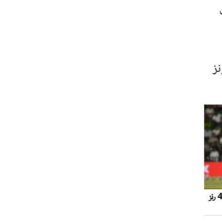
 دی
ٹرل ایشیا کپ کے فائنل میں پاکستان نے آسٹریلیا کو 36 رنز