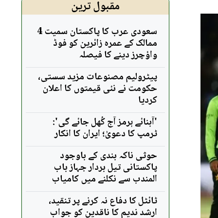
مقبول ترین
سعودی عرب کا پاکستان سمیت 4
ممالک کے عمرہ زائرین کو فوڈ
واؤچرز دینے کا فیصلہ
پیٹرولیم مصنوعات مزید سستی،
حکومت نے نئی قیمتوں کا اعلان
کردیا
'آبنائے ہرمز آج کُھل جائے گی':
ٹرمپ کا دعویٰ؛ ایران کا انکار
حوثی ناکہ بندی کے باوجود
پاکستانی تیل بردار جہاز باب
المندب سے نکلنے میں کامیاب
ٹائٹل کا دفاع نہ کرنے پر تنقید،
ارشد ندیم کا ناقدین کو جواب