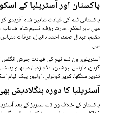
پاکستان اور آسٹریلیا کے اسکو
پاکستانی ٹیم کی قیادت شاہین شاہ آفریدی کر ر
میں بابر اعظم، حارث رؤف، نسیم شاہ، شاداب خا
مقیم، عبدال صمد، احمد دانیال، عرفات منہا
ہیں۔
آسٹریلوی ون ڈے ٹیم کی قیادت جوش انگلس کر
گرین، مارنس لبوشین، ایڈم زمپا، میتھیو رینشا،
تنویر سنگھا، کوپر کونولی، اولیور پیک، لیام ا
آسٹریلیا کا دورہ بنگلادیش بھ