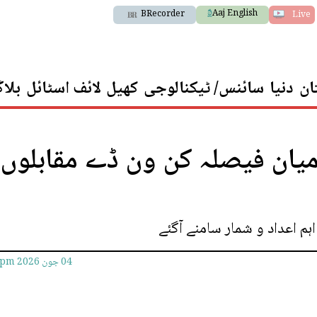
Aaj English
BRecorder
Live
ان
دنیا
سائنس/ ٹیکنالوجی
کھیل
لائف اسٹائل
بلا
رمیان فیصلہ کن ون ڈے مقابلوں
م اعداد و شمار سامنے آگئے
04 جون 2026
0pm