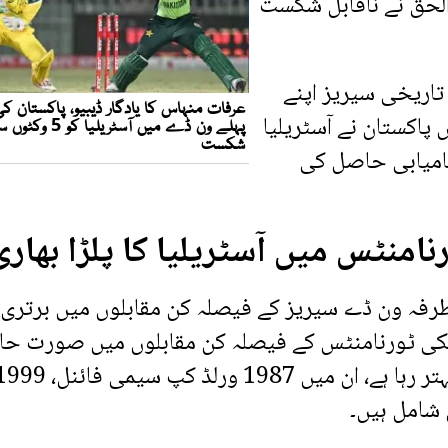
ابر اعظم نے 105 اور امام الحق نے ناقابل شکست
ر تاریخی سیریز اپنے
 پاکستان نے آسٹریلیا
ے بعد 8 وکٹوں سے کامیابی حاصل کی
امنٹس میں آسٹریلیا کا پلڑا بھاری
طرفہ ون ڈے سیریز کے فیصلہ کن مقابلوں میں برتری
لکی ٹورنامنٹس کے فیصلہ کن مقابلوں میں صورت حا
مختلف رہی ہے، جہاں آسٹریلیا کا ریکارڈ زیادہ بہتر رہا ہے، ان میں 1987 ورلڈ کپ سیمی ف