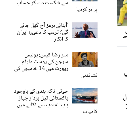
سے شکست دے کر حساب
برابر کردیا
'آبنائے ہرمز آج کُھل جائے
گی': ٹرمپ کا دعویٰ؛ ایران
کا انکار
میر رضا کیس: پولیس
سرجن کی پوسٹ مارٹم
رپورٹ میں 14 خامیوں کی
نشاندہی
حوثی ناکہ بندی کے باوجود
ل
پاکستانی تیل بردار جہاز
باب المندب سے نکلنے میں
ائنل، 1999
کامیاب