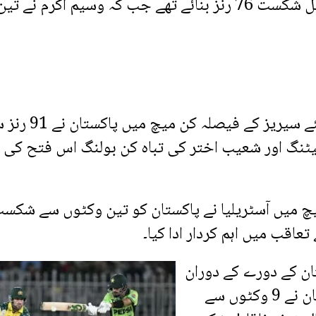
حاصل کی تھی۔ اس میچ میں مدثر نذر نے ناقابل شکست 76 رنز بنائے تھے جب کہ وسیم اکرم نے تی
2002 میں برسبین کے گابا گراؤنڈ میں کھیلے گئے سیریز کے فیصلہ
یٹنگ اور شعیب اختر کی تباہ کن بولنگ اس فتح کی
 میچ میں آسٹریلیا نے پاکستان کو تین وکٹوں سے شکس
اقب میں اہم کردار ادا کیا۔
تان کے دورے کے دوران
لاہور میں کھیلے گئے فیصلہ کن میچ میں پاکستان نے 9 وکٹوں سے