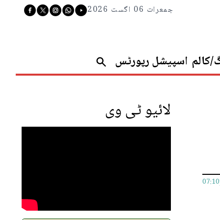
جمعرات 06 اگست 2026
گ/کالم
اسپیشل رپورٹس
لائیو ٹی وی
07:1