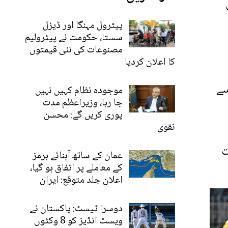
ن
پیٹرول مہنگا اور ڈیزل
سستا، حکومت نے پیٹرولیم
مصنوعات کی نئی قیمتوں
کا اعلان کردیا
 کن میچ میں پاکستان نے 91 رنز سے
موجودہ نظام کہیں نہیں
جا رہا، وزیراعظم مدت
پوری کریں گے: محسن
نقوی
ت
عمان کے ساتھ آبنائے ہرمز
کے معاملے پر اتفاق ہو گیا،
اعلان جلد متوقع: ایران
دوسرا ٹیسٹ: پاکستان نے
ویسٹ انڈیز کو 8 وکٹوں