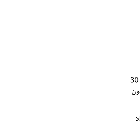
پاکستان اور آسٹریلیا کے درمیان جاری تین میچوں کی ون ڈے سیریز اس وقت ایک، ایک سے برابر ہے۔ 30
ن نے پانچ وکٹوں سے کامیابی حاصل کی تھی جب کہ 2 جون
ا