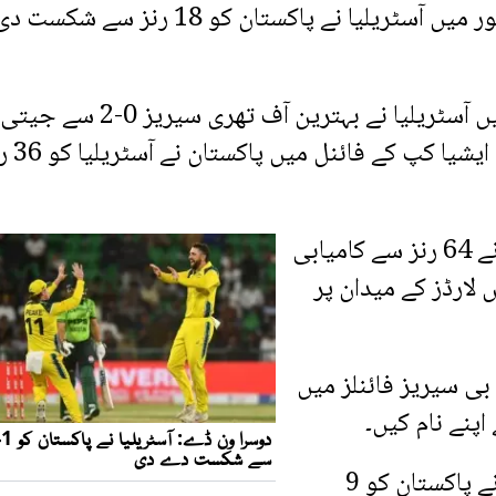
1987 کے ون ڈے ورلڈ کپ سیمی فائنل میں لاہور میں آسٹریلیا نے پاکستان کو 18 رنز سے شکست
1990 میں بی اینڈ ایچ ورلڈ سیریز کے فائنلز میں آسٹریلیا نے بہترین آف تھری سیریز 0-2 سے جیتی
جب کہ اسی سال شارجہ میں کھیلے گئے آس
1994 کی ٹرائی سیریز کے فائنل میں آسٹریلیا نے 64 رنز سے کامیابی
ائنل میں لارڈز کے میدان پر
یز فائنلز اور 2005 کی وی بی سیریز فائنلز میں
2001 کی ٹرائی سیریز کے فائنل میں آسٹریلیا نے پاکستان کو 9