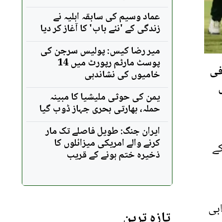
عماد وسیم کی سابقہ اہلیہ نے
زندگی کے 'نئے باب' کا آغاز کر دیا
میر رضا کیس: پولیس سرجن کی
پوسٹ مارٹم رپورٹ میں 14
فی
خامیوں کی نشاندہی
یمن کی حوثی ملیشیا کا مبینہ
حملہ، بھارتی بحری جہاز ڈوب گیا
ایران جنگ: طویل فاصلے تک مار
کرنے والے امریکی میزائلوں کا
کے
ذخیرہ ختم ہونے کے قریب
ابی
تازہ ترین