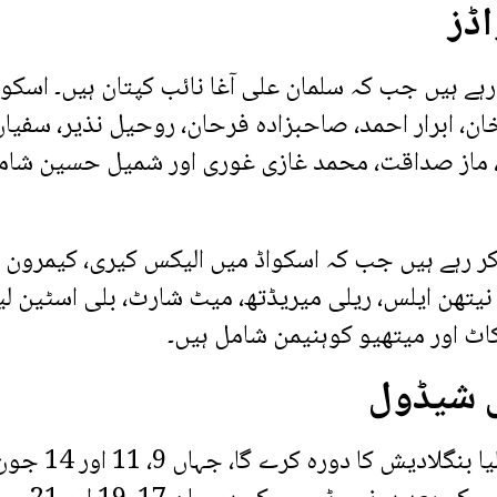
اڈز
ہے ہیں جب کہ سلمان علی آغا نائب کپتان ہیں۔ اسکوا
ن، ابرار احمد، صاحبزادہ فرحان، روحیل نذیر، سفیان
س، ماز صداقت، محمد غازی غوری اور شمیل حسین شام
 رہے ہیں جب کہ اسکواڈ میں الیکس کیری، کیمرون
 نیتھن ایلس، ریلی میریڈتھ، میٹ شارٹ، بلی اسٹین لی
سکاٹ اور میتھیو کوہنیمن شامل ہیں۔
ی شیڈول
پاکستان کے خلاف ون ڈے سیریز کے بعد آسٹریلیا بنگلادی