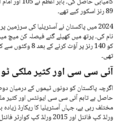
کامیابی حاصل کی۔ ب
89 رنز اسکور کیے تھے۔
2024 میں پاکستان نے آسٹریلیا کی سرزمین پ
نام کی۔ پرتھ میں کھیلے گئے فیصلہ کن میچ میں
کو 140 رنز پر آؤٹ کرنے ک
تھی۔
آئی سی سی اور کثیر ملکی ٹورن
اگرچہ پاکستان کو دونوں ٹیموں کے درمیان دو
حاصل ہے تاہم آئی سی سی ایونٹس اور کثیر م
ورلڈ کپ فائنل اور 2015 ورلڈ کپ کوارٹر فائنل شامل ہیں۔