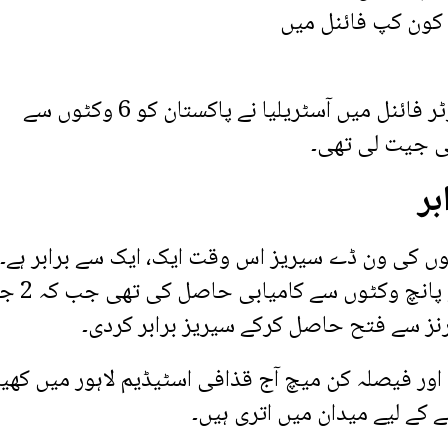
ب کہ 2004 کے ویڈیو کون کپ فائنل میں
اسی طرح 2015 کے آئی سی سی ورلڈ کپ کوارٹر فائنل میں آسٹریلیا نے پاکستان کو 6 وکٹوں سے
ی جیت لی تھی۔
بر
مئی کو کھیلے گئے پہلے ون ڈے میں پاکستا
ا اور فیصلہ کن میچ آج قذافی اسٹیڈیم لاہور میں کھیل
ے کے لیے میدان میں اتری ہیں۔