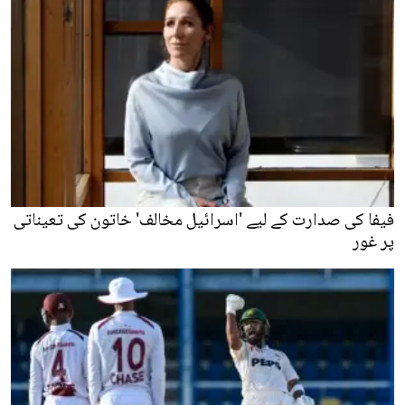
فیفا کی صدارت کے لیے 'اسرائیل مخالف' خاتون کی تعیناتی
پر غور