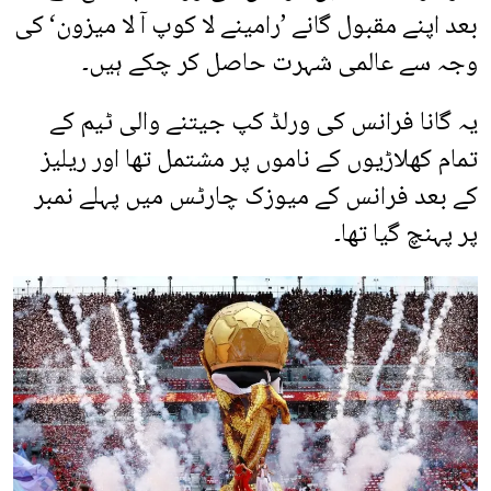
بعد اپنے مقبول گانے ’رامینے لا کوپ آ لا میزون‘ کی
وجہ سے عالمی شہرت حاصل کر چکے ہیں۔
یہ گانا فرانس کی ورلڈ کپ جیتنے والی ٹیم کے
تمام کھلاڑیوں کے ناموں پر مشتمل تھا اور ریلیز
کے بعد فرانس کے میوزک چارٹس میں پہلے نمبر
پر پہنچ گیا تھا۔