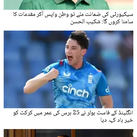
سیکیورٹی کی ضمانت ملے تو وطن واپس آکر مقدمات کا
سامنا کروں گا: شکیب الحسن
انگلینڈ کے فاسٹ بولر نے 25 برس کی عمر میں کرکٹ کو
خیر باد کہہ دیا