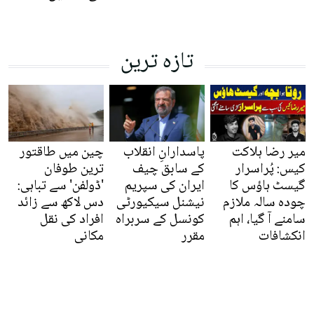
تازہ ترین
میر رضا ہلاکت
پاسدارانِ انقلاب
چین میں طاقتور
کیس: پُراسرار
کے سابق چیف
ترین طوفان
گیسٹ ہاؤس کا
ایران کی سپریم
'ڈولفن' سے تباہی:
چودہ سالہ ملازم
نیشنل سیکیورٹی
دس لاکھ سے زائد
سامنے آ گیا، اہم
کونسل کے سربراہ
افراد کی نقل
انکشافات
مقرر
مکانی