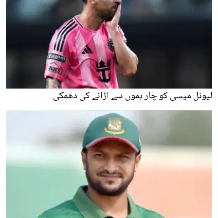
لیونل میسی کو چار بموں سے اڑانے کی دھمکی