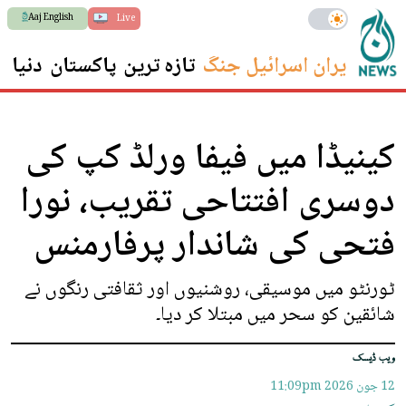
Aaj English
Live
ایران اسرائیل جنگ
تازہ ترین
پاکستان
دنیا
س
کینیڈا میں فیفا ورلڈ کپ کی
دوسری افتتاحی تقریب، نورا
فتحی کی شاندار پرفارمنس
ٹورنٹو میں موسیقی، روشنیوں اور ثقافتی رنگوں نے
شائقین کو سحر میں مبتلا کر دیا۔
ویب ڈیسک
12 جون 2026
11:09pm