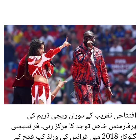
افتتاحی تقریب کے دوران ویجی ڈریم کی
پرفارمنس خاص توجہ کا مرکز رہی۔ فرانسیسی
گلوکار 2018 میں فرانس کی ورلڈ کپ فتح کے