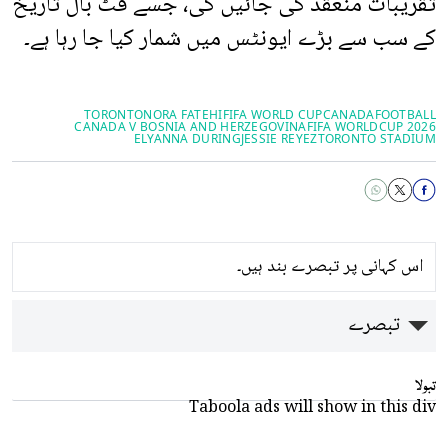
تقریبات منعقد کی جائیں گی، جسے فٹ بال تاریخ
کے سب سے بڑے ایونٹس میں شمار کیا جا رہا ہے۔
TORONTO
NORA FATEHI
FIFA WORLD CUP
CANADA
FOOTBALL
CANADA V BOSNIA AND HERZEGOVINA
FIFA WORLDCUP 2026
ELYANNA DURING
JESSIE REYEZ
TORONTO STADIUM
اس کہانی پر تبصرے بند ہیں۔
تبصرے
تبولا
Taboola ads will show in this div