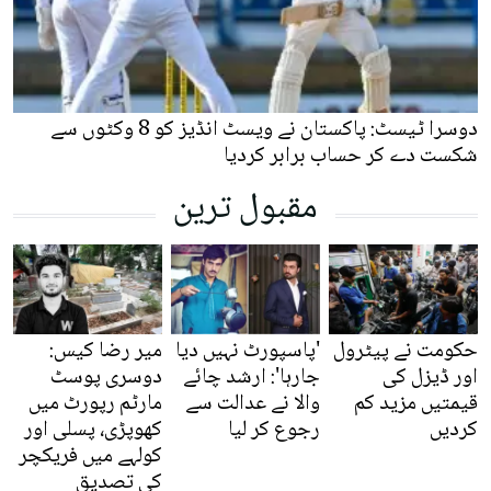
دوسرا ٹیسٹ: پاکستان نے ویسٹ انڈیز کو 8 وکٹوں سے
شکست دے کر حساب برابر کردیا
مقبول ترین
حکومت نے پیٹرول
'پاسپورٹ نہیں دیا
میر رضا کیس:
اور ڈیزل کی
جارہا': ارشد چائے
دوسری پوسٹ
قیمتیں مزید کم
والا نے عدالت سے
مارٹم رپورٹ میں
کردیں
رجوع کر لیا
کھوپڑی، پسلی اور
کولہے میں فریکچر
کی تصدیق