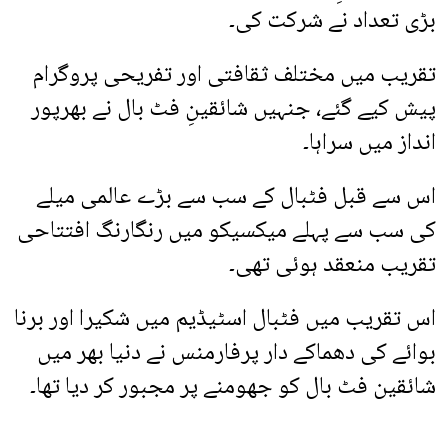
بڑی تعداد نے شرکت کی۔
تقریب میں مختلف ثقافتی اور تفریحی پروگرام
پیش کیے گئے، جنہیں شائقینِ فٹ بال نے بھرپور
انداز میں سراہا۔
اس سے قبل فٹبال کے سب سے بڑے عالمی میلے
کی سب سے پہلے میکسیکو میں رنگارنگ افتتاحی
تقریب منعقد ہوئی تھی۔
اس تقریب میں فٹبال اسٹیڈیم میں شکیرا اور برنا
بوائے کی دھماکے دار پرفارمنس نے دنیا بھر میں
شائقین فٹ بال کو جھومنے پر مجبور کر دیا تھا۔