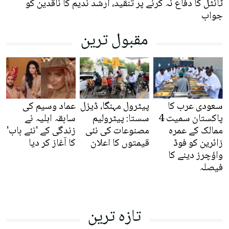
ٹائٹل کا دفاع نہ کرنے پر تنقید، ارشد ندیم کا ناقدین کو
جواب
مقبول ترین
سعودی عرب کا
پیٹرول مہنگا، ڈیزل
عماد وسیم کی
پاکستان سمیت 4
سستا: پیٹرولیم
سابقہ اہلیہ نے
ممالک کے عمرہ
مصنوعات کی نئی
زندگی کے 'نئے باب'
زائرین کو فوڈ
قیمتوں کا اعلان
کا آغاز کر دیا
واؤچرز دینے کا
فیصلہ
تازہ ترین