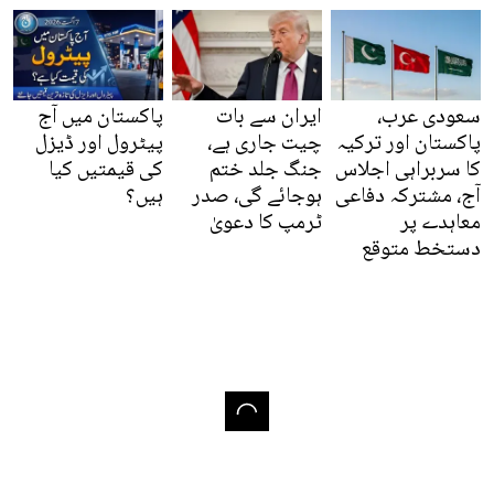
سعودی عرب،
ایران سے بات
پاکستان میں آج
پاکستان اور ترکیہ
چیت جاری ہے،
پیٹرول اور ڈیزل
کا سربراہی اجلاس
جنگ جلد ختم
کی قیمتیں کیا
آج، مشترکہ دفاعی
ہوجائے گی، صدر
ہیں؟
معاہدے پر
ٹرمپ کا دعویٰ
دستخط متوقع