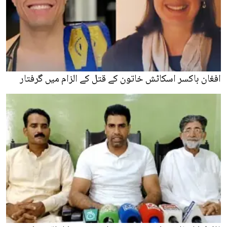
افغان باکسر اسکاٹش خاتون کے قتل کے الزام میں گرفتار