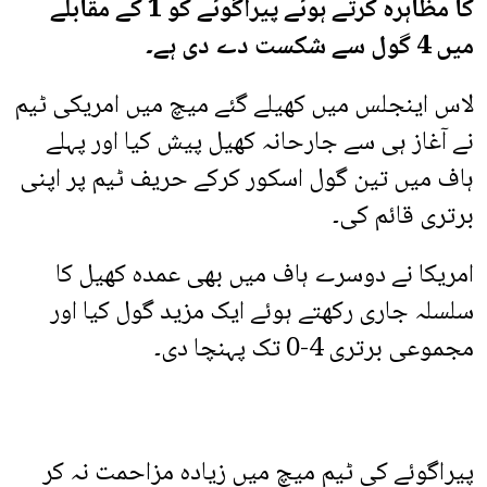
کا مظاہرہ کرتے ہوئے پیراگوئے کو 1 کے مقابلے
میں 4 گول سے شکست دے دی ہے۔
لاس اینجلس میں کھیلے گئے میچ میں امریکی ٹیم
نے آغاز ہی سے جارحانہ کھیل پیش کیا اور پہلے
ہاف میں تین گول اسکور کرکے حریف ٹیم پر اپنی
برتری قائم کی۔
امریکا نے دوسرے ہاف میں بھی عمدہ کھیل کا
سلسلہ جاری رکھتے ہوئے ایک مزید گول کیا اور
مجموعی برتری 4-0 تک پہنچا دی۔
پیراگوئے کی ٹیم میچ میں زیادہ مزاحمت نہ کر