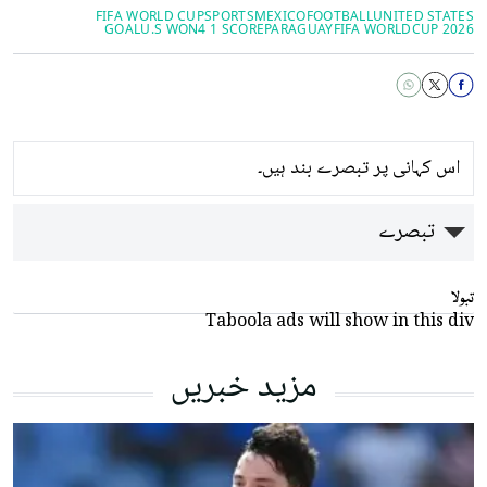
FIFA WORLD CUP
SPORTS
MEXICO
FOOTBALL
UNITED STATES
GOAL
U.S WON
4 1 SCORE
PARAGUAY
FIFA WORLDCUP 2026
اس کہانی پر تبصرے بند ہیں۔
تبصرے
تبولا
Taboola ads will show in this div
مزید خبریں