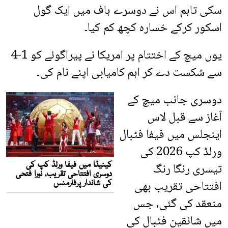
سکی تاہم اس نے دوسرے ہاف میں ایک گول
اسکور کرکے خسارہ کچھ کم کیا۔
یوں میچ کے اختتام پر امریکا نے پیراگوئے کو 1-4
سے شکست دے کر اہم کامیابی اپنے نام کی۔
دوسری جانب میچ کے
آغاز سے قبل لاس
اینجلس میں فیفا فٹبال
ورلڈ کپ 2026 کی
تیسری رنگا رنگ
افتتاحی تقریب بھی
منعقد کی گئی، جس
میں شائقینِ فٹبال کی