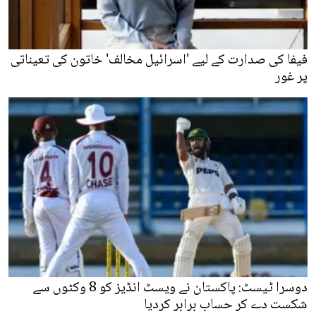
فیفا کی صدارت کے لیے 'اسرائیل مخالف' خاتون کی تعیناتی
پر غور
دوسرا ٹیسٹ: پاکستان نے ویسٹ انڈیز کو 8 وکٹوں سے
شکست دے کر حساب برابر کردیا