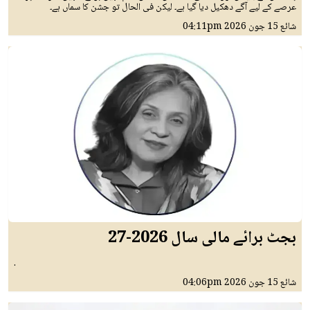
عرصے کے لیے آگے دھکیل دیا گیا ہے۔ لیکن فی الحال تو جشن کا سماں ہے۔
شائع
15 جون 2026
04:11pm
بجٹ برائے مالی سال 2026-27
.
شائع
15 جون 2026
04:06pm