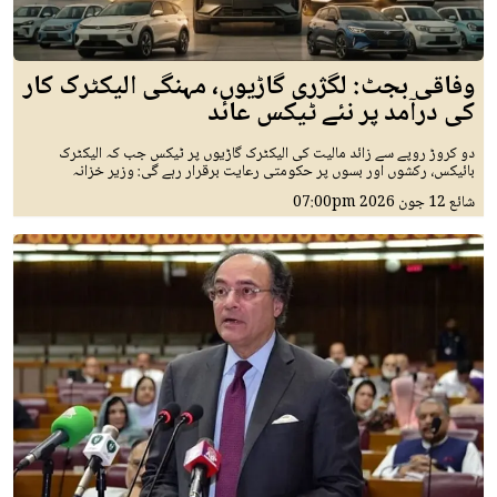
وفاقی بجٹ: لگژری گاڑیوں، مہنگی الیکٹرک کار
کی درآمد پر نئے ٹیکس عائد
دو کروڑ روپے سے زائد مالیت کی الیکٹرک گاڑیوں پر ٹیکس جب کہ الیکٹرک
بائیکس، رکشوں اور بسوں پر حکومتی رعایت برقرار رہے گی: وزیر خزانہ
شائع
12 جون 2026
07:00pm