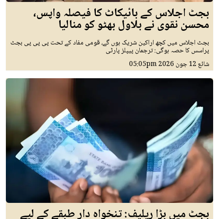
بجٹ اجلاس کے بائیکاٹ کا فیصلہ واپس،
محسن نقوی نے بلاول بھٹو کو منالیا
بجٹ اجلاس میں کچھ اراکین شریک ہوں گے، قومی مفاد کے تحت پی پی پی بجٹ
پراسس کا حصہ ہوگی: ترجمان پیپلز پارٹی
شائع
12 جون 2026
05:05pm
بجٹ میں بڑا ریلیف: تنخواہ دار طبقے کے لیے