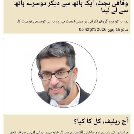
وفاقی بجٹ، ایک ہاتھ سے دیکر دوسرے ہاتھ
سے لے لینا
.یہ نہ تو پرو گروتھ (ترقی پر مبنی) بجٹ ہے اور نہ ہی توسیعی نوعیت کا۔
شائع
16 جون 2026
03:43pm
آج ریلیف، کل کا کیا؟
پاکستان کے بنیادی اور ساختی اقتصادی مسائل ختم نہیں ہوئے۔ انہیں صرف کچھ