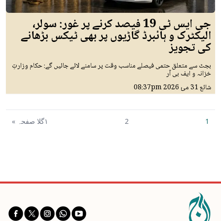
جی ایس ٹی 19 فیصد کرنے پر غور: سولر،
الیکٹرک و ہائبرڈ گاڑیوں پر بھی ٹیکس بڑھانے
کی تجویز
بجٹ سے متعلق حتمی فیصلے مناسب وقت پر سامنے لائے جائیں گے: حکام وزارتِ
خزانہ و ایف بی آر
شائع
31 مئ 2026
08:37pm
1
2
١گلا صفحہ »