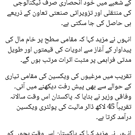
کے شعبے میں خود انحصاری صرف ٹیکنالوجی
کی منتقلی اور تزویراتی صنعتی تعاون کے ذریعے
ہی حاصل کی جا سکتی ہے۔
انہوں نے مزید کہا کہ مقامی سطح پر خام مال کی
پیداوار کے آغاز سے ادویات کی قیمتوں اور طویل
مدتی فراہمی پر مثبت اثرات مرتب ہوں گے۔
تقریب میں مرغیوں کی ویکسین کی مقامی تیاری
کے حوالے سے بھی پیش رفت دیکھنے میں آئی۔
وفاقی وزیر نے بتایا کہ پاکستان اس وقت سالانہ
تقریباً 45 لاکھ ڈالر مالیت کی پولٹری ویکسین
درآمد کرتا ہے۔
انہوں نے مزید کہا کہ پاکستان اس وقت بچوں کو