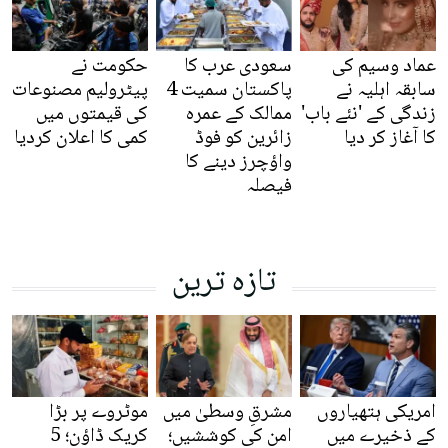
عماد وسیم کی
سعودی عرب کا
حکومت نے
سابقہ اہلیہ نے
پاکستان سمیت 4
پیٹرولیم مصنوعات
زندگی کے 'نئے باب'
ممالک کے عمرہ
کی قیمتوں میں
کا آغاز کر دیا
زائرین کو فوڈ
کمی کا اعلان کردیا
واؤچرز دینے کا
فیصلہ
تازہ ترین
امریکی ہتھیاروں
مشرقِ وسطیٰ میں
موٹروے پر بڑا
کے ذخیرے میں
امن کی کوششیں؛
کریک ڈاؤن؛ 5