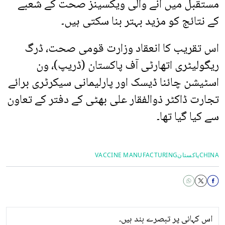
مستقبل میں آنے والی ویکسینز صحت کے شعبے
کے نتائج کو مزید بہتر بنا سکتی ہیں۔
اس تقریب کا انعقاد وزارت قومی صحت، ڈرگ
ریگولیٹری اتھارٹی آف پاکستان (ڈریپ)، ون
اسٹیشن چائنا ڈیسک اور پارلیمانی سیکرٹری برائے
تجارت ڈاکٹر ذوالفقار علی بھٹی کے دفتر کے تعاون
سے کیا گیا تھا۔
CHINA
پاکستان
VACCINE MANUFACTURING
اس کہانی پر تبصرے بند ہیں۔