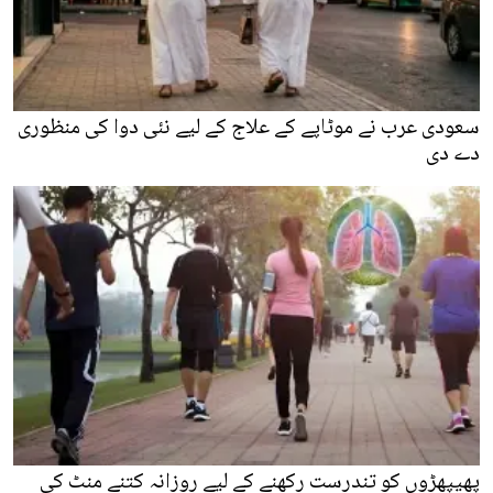
سعودی عرب نے موٹاپے کے علاج کے لیے نئی دوا کی منظوری
دے دی
پھیپھڑوں کو تندرست رکھنے کے لیے روزانہ کتنے منٹ کی