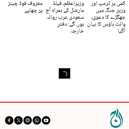
کمی پر ٹرمپ اور
وزیراعظم، فیلڈ
معروف فوڈ چینز
وزیرِ جنگ میں
مارشل کے ہمراہ آج
پر چھاپے
جھگڑے کا دعویٰ،
سعودی عرب روانہ
وائٹ ہاؤس کا بیان
ہوں گے: دفترِ
آگیا
خارجہ