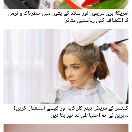
امریکا: ہری مرچوں اور سلاد کے پتوں میں خطرناک وائرس
کا انکشاف، کئی ریاستیں متاثر
کینسر کے مریض ہیئر کلر کب اور کیسے استعمال کریں؟
ماہرین نے اہم احتیاطی تدابیر بتا دیں