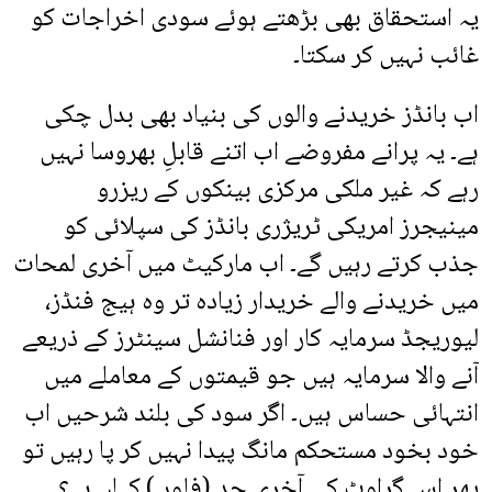
یہ استحقاق بھی بڑھتے ہوئے سودی اخراجات کو
غائب نہیں کر سکتا۔
اب بانڈز خریدنے والوں کی بنیاد بھی بدل چکی
ہے۔ یہ پرانے مفروضے اب اتنے قابلِ بھروسا نہیں
رہے کہ غیر ملکی مرکزی بینکوں کے ریزرو
مینیجرز امریکی ٹریژری بانڈز کی سپلائی کو
جذب کرتے رہیں گے۔ اب مارکیٹ میں آخری لمحات
میں خریدنے والے خریدار زیادہ تر وہ ہیج فنڈز،
لیوریجڈ سرمایہ کار اور فنانشل سینٹرز کے ذریعے
آنے والا سرمایہ ہیں جو قیمتوں کے معاملے میں
انتہائی حساس ہیں۔ اگر سود کی بلند شرحیں اب
خود بخود مستحکم مانگ پیدا نہیں کر پا رہیں تو
پھر اس گراوٹ کی آخری حد (فلور ) کہاں ہے؟