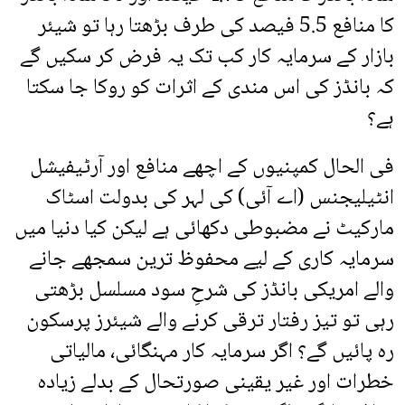
کا منافع 5.5 فیصد کی طرف بڑھتا رہا تو شیئر
بازار کے سرمایہ کار کب تک یہ فرض کر سکیں گے
کہ بانڈز کی اس مندی کے اثرات کو روکا جا سکتا
ہے؟
فی الحال کمپنیوں کے اچھے منافع اور آرٹیفیشل
انٹیلیجنس (اے آئی) کی لہر کی بدولت اسٹاک
مارکیٹ نے مضبوطی دکھائی ہے لیکن کیا دنیا میں
سرمایہ کاری کے لیے محفوظ ترین سمجھے جانے
والے امریکی بانڈز کی شرحِ سود مسلسل بڑھتی
رہی تو تیز رفتار ترقی کرنے والے شیئرز پرسکون
رہ پائیں گے؟ اگر سرمایہ کار مہنگائی، مالیاتی
خطرات اور غیر یقینی صورتحال کے بدلے زیادہ