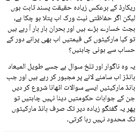
ریکارڈ کے برعکس زیادہ حقیقت پسند ثابت ہوں
لیکن اگر حفاظتی نیٹ ورک اب پتلا ہو چکا ہے،
بجٹ خسارے بڑے ہیں اور بحران بار بار آ رہے ہیں
تو کیا مارکیٹوں کی قیمتیں اب بھی پرانے دور کے
حساب سے ہونی چاہئیں؟
یہ وہ ناگوار اور تلخ سوال ہے جسے طویل المیعاد
بانڈز اب سامنے لانے پر مجبور کر رہے ہیں اور جب
بانڈ مارکیٹیں ایسے سوالات اٹھانا شروع کر دیں
جن کے جوابات حکومتیں دینا نہیں چاہتیں تو
پھر یہ گفتگو زیادہ دیر تک صرف بانڈ مارکیٹوں
تک محدود نہیں رہا کرتی۔