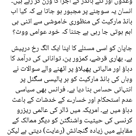
وعدوں اور نئے بانڈز کے اجرا کا وزن کر رہے ہیں۔
انسان یہ سوچنے پر مجبور ہو جاتا ہے کہ کیا اب
بانڈ مارکیٹ کی منظوری خاموشی سے اتنی ہی
اہم ہوتی جا رہی ہے جتنا کہ خود عوامی ووٹ؟
جاپان کو اسی مسئلے کا اپنا ایک الگ رخ درپیش
ہے۔ بھاری قرضے، کمزور ین، توانائی کی درآمد کا
دباؤ اور مالیاتی پھیلاؤ پر اٹھنے والے سوالات نے
وہاں کی بانڈ مارکیٹ کو ہر پالیسی سگنل پر
انتہائی حساس بنا دیا ہے۔ فرانس بھی سیاسی
عدم استحکام اور خسارے کے خدشات کے باعث
دباؤ میں ہے۔ امریکہ میں ڈالر کی عالمی ریزرو
کرنسی کی حیثیت واشنگٹن کو دیگر ممالک کے
مقابلے میں زیادہ گنجائش (رعایت) دیتی ہے لیکن