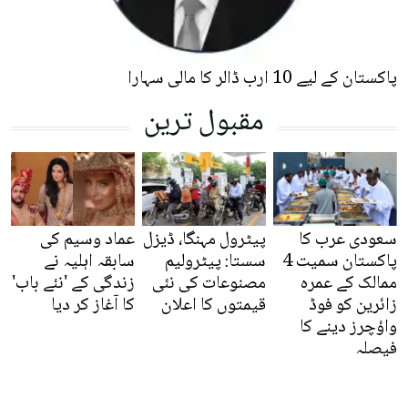
پاکستان کے لیے 10 ارب ڈالر کا مالی سہارا
مقبول ترین
سعودی عرب کا
پیٹرول مہنگا، ڈیزل
عماد وسیم کی
پاکستان سمیت 4
سستا: پیٹرولیم
سابقہ اہلیہ نے
ممالک کے عمرہ
مصنوعات کی نئی
زندگی کے 'نئے باب'
زائرین کو فوڈ
قیمتوں کا اعلان
کا آغاز کر دیا
واؤچرز دینے کا
فیصلہ