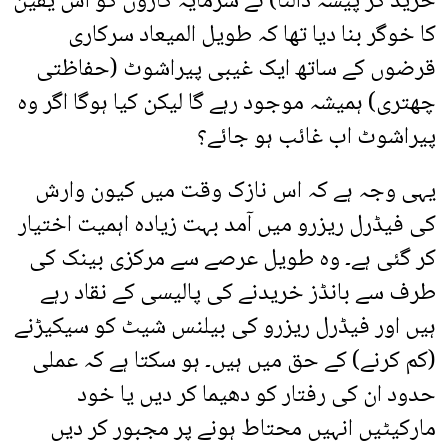
خرید کر پیسہ ڈالنا) نے سرمایہ کاروں کو اس یقین
کا خوگر بنا دیا تھا کہ طویل المیعاد سرکاری
قرضوں کے ساتھ ایک غیبی پیراشوٹ (حفاظتی
چھتری) ہمیشہ موجود رہے گا لیکن کیا ہوگا اگر وہ
پیراشوٹ اب غائب ہو جائے؟
یہی وجہ ہے کہ اس نازک وقت میں کیون وارش
کی فیڈرل ریزرو میں آمد بہت زیادہ اہمیت اختیار
کر گئی ہے۔ وہ طویل عرصے سے مرکزی بینک کی
طرف سے بانڈز خریدنے کی پالیسی کے نقاد رہے
ہیں اور فیڈرل ریزرو کی بیلنس شیٹ کو سیکیڑنے
(کم کرنے) کے حق میں ہیں۔ ہو سکتا ہے کہ عملی
حدود ان کی رفتار کو دھیما کر دیں یا خود
مارکیٹیں انہیں محتاط ہونے پر مجبور کر دیں