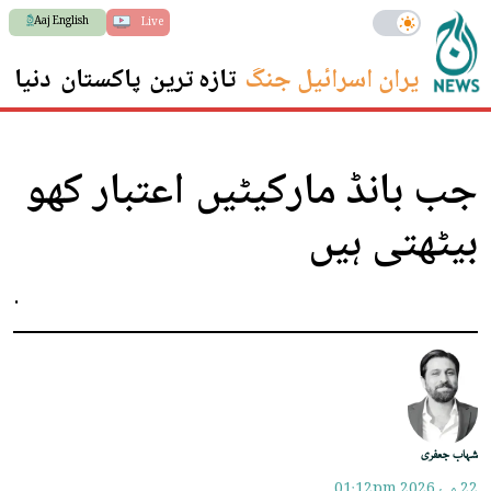
Aaj English
Live
ایران اسرائیل جنگ
تازہ ترین
پاکستان
دنیا
س
جب بانڈ مارکیٹیں اعتبار کھو
بیٹھتی ہیں
.
شہاب جعفری
22 مئ 2026
01:12pm