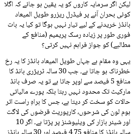
لیکن اگر سرمایہ کاروں کو یہ یقین ہو جائے کہ اگلا
کوئی بحران آنے پر فیڈرل ریزرو طویل المیعاد
بانڈز خریدنے کے لیے تیار نہیں ہوگا تو کیا یہ بات
فوری طور پر زیادہ رسک پریمیم (منافع کے
مطالبے) کو جواز فراہم نہیں کرتی؟
یہی وہ مقام ہے جہاں طویل المیعاد بانڈز کا یہ رخ
خطرناک ہو جاتا ہے۔ جب 30 سالہ ٹریژری بانڈ کا
منافع 5 فیصد سے اوپر جاتا ہے تو یہ صرف بانڈ
مارکیٹ تک محدود نہیں رہتا بلکہ پورے مالیاتی
حالات کو سخت کر دیتا ہے، جس کا براہِ راست اثر
ہوم لون کی شرحوں، کارپوریٹ قرضوں کی لاگت
اور شیئر بازار کی ویلیوشنز پر پڑتا ہے۔ اگر 10
سالہ بانڈز کا منافع 4.75 فیصد اور 30 سالہ بانڈز