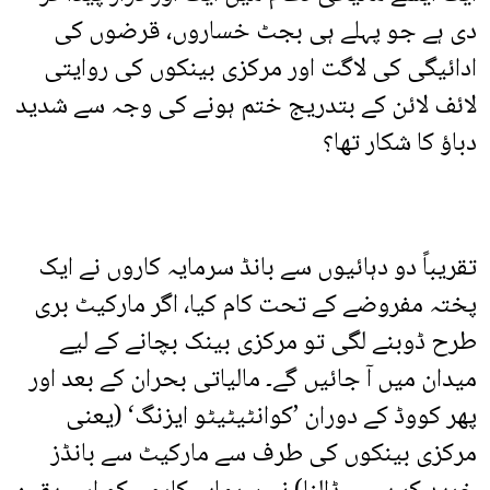
دی ہے جو پہلے ہی بجٹ خساروں، قرضوں کی
ادائیگی کی لاگت اور مرکزی بینکوں کی روایتی
لائف لائن کے بتدریج ختم ہونے کی وجہ سے شدید
دباؤ کا شکار تھا؟
تقریباً دو دہائیوں سے بانڈ سرمایہ کاروں نے ایک
پختہ مفروضے کے تحت کام کیا، اگر مارکیٹ بری
طرح ڈوبنے لگی تو مرکزی بینک بچانے کے لیے
میدان میں آ جائیں گے۔ مالیاتی بحران کے بعد اور
پھر کووڈ کے دوران ’کوانٹیٹیٹو ایزنگ‘ (یعنی
مرکزی بینکوں کی طرف سے مارکیٹ سے بانڈز