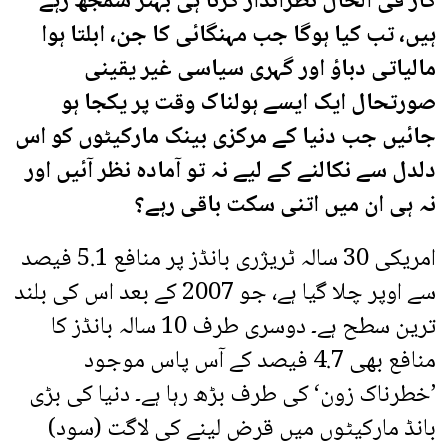
کار فی الحال نظرانداز کرنا ہی بہتر سمجھ رہے
ہیں، تب کیا ہوگا جب مہنگائی کا جن، ابلتا ہوا
مالیاتی دباؤ اور گہری سیاسی غیر یقینی
صورتحال ایک ایسے ہولناک وقت پر یکجا ہو
جائیں جب دنیا کے مرکزی بینک مارکیٹوں کو اس
دلدل سے نکالنے کے لیے نہ تو آمادہ نظر آئیں اور
نہ ہی ان میں اتنی سکت باقی رہے؟
امریکی 30 سالہ ٹریژری بانڈز پر منافع 5.1 فیصد
سے اوپر چلا گیا ہے، جو 2007 کے بعد اس کی بلند
ترین سطح ہے۔ دوسری طرف 10 سالہ بانڈز کا
منافع بھی 4.7 فیصد کے آس پاس موجود
’خطرناک زون‘ کی طرف بڑھ رہا ہے۔ دنیا کی بڑی
بانڈ مارکیٹوں میں قرض لینے کی لاگت (سود)