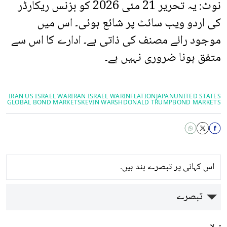
نوٹ: یہ تحریر 21 مئی 2026 کو بزنس ریکارڈر
کی اردو ویب سائٹ پر شائع ہوئی۔ اس میں
موجود رائے مصنف کی ذاتی ہے۔ ادارے کا اس سے
متفق ہونا ضروری نہیں ہے۔
IRAN US ISRAEL WAR
IRAN ISRAEL WAR
INFLATION
JAPAN
UNITED STATES
GLOBAL BOND MARKETS
KEVIN WARSH
DONALD ​TRUMP
BOND MARKETS
اس کہانی پر تبصرے بند ہیں۔
تبصرے
تبولا