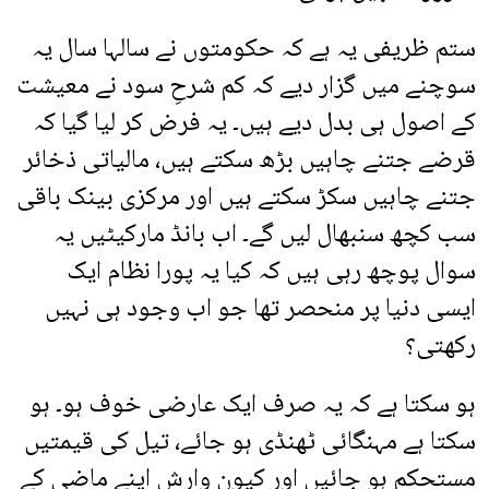
ستم ظریفی یہ ہے کہ حکومتوں نے سالہا سال یہ
سوچنے میں گزار دیے کہ کم شرحِ سود نے معیشت
کے اصول ہی بدل دیے ہیں۔ یہ فرض کر لیا گیا کہ
قرضے جتنے چاہیں بڑھ سکتے ہیں، مالیاتی ذخائر
جتنے چاہیں سکڑ سکتے ہیں اور مرکزی بینک باقی
سب کچھ سنبھال لیں گے۔ اب بانڈ مارکیٹیں یہ
سوال پوچھ رہی ہیں کہ کیا یہ پورا نظام ایک
ایسی دنیا پر منحصر تھا جو اب وجود ہی نہیں
رکھتی؟
ہو سکتا ہے کہ یہ صرف ایک عارضی خوف ہو۔ ہو
سکتا ہے مہنگائی ٹھنڈی ہو جائے، تیل کی قیمتیں
مستحکم ہو جائیں اور کیون وارش اپنے ماضی کے