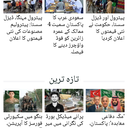
پیٹرول اور ڈیزل
سعودی عرب کا
پیٹرول مہنگا، ڈیزل
سستا، حکومت نے
پاکستان سمیت 4
سستا: پیٹرولیم
نئی قیمتوں کا
ممالک کے عمرہ
مصنوعات کی نئی
اعلان کردیا
زائرین کو فوڈ
قیمتوں کا اعلان
واؤچرز دینے کا
فیصلہ
تازہ ترین
'مکّہ دفاعی
پرانے میڈیکل بورڈ
ہنگو میں سکیورٹی
معاہدہ': پاکستان،
کی نگرانی میں میر
فورسز کا آپریشن،