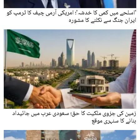
'اسلحے میں کمی کا خدشہ'؛ امریکی آرمی چیف کا ٹرمپ کو
ایران جنگ سے نکلنے کا مشورہ
زمین کی جزوی ملکیت کا حق؛ سعودی عرب میں جائیداد
بنانے کا سنہری موقع