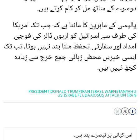
دوسرے کے ساتھ مل کر کام کرتے ہیں.
پالیسی کے ماہرین کا ماننا ہے کہ جب تک امریکا
کی طرف سے اسرائیل کو اربوں ڈالر کی فوجی
امداد اور سفارتی تحفظ ملنا بند نہیں ہوتا، تب تک
ایسی خبریں محض زبانی جمع خرچ سے زیادہ
کچھ نہیں ہیں.
PRESIDENT DONALD TRUMP
IRAN ISRAEL WAR
NETANYAHU
US ISRAEL FEUD
AXIOS
US ATTACK ON IRAN
اس کہانی پر تبصرے بند ہیں۔