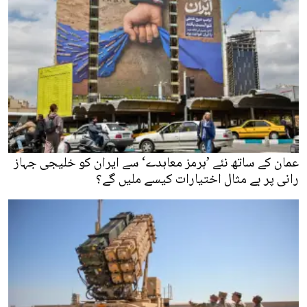
عمان کے ساتھ نئے ’ہرمز معاہدے‘ سے ایران کو خلیجی جہاز
رانی پر بے مثال اختیارات کیسے ملیں گے؟