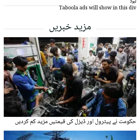
تبولا
Taboola ads will show in this div
مزید خبریں
حکومت نے پیٹرول اور ڈیزل کی قیمتیں مزید کم کردیں