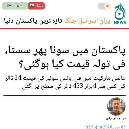
Aaj English
Live
ایران اسرائیل جنگ
تازہ ترین
پاکستان
دنیا
س
پاکستان میں سونا پھر سستا،
فی تولہ قیمت کیا ہوگئی؟
عالمی مارکیٹ میں فی اونس سونے کی قیمت 14 ڈالر
کی کمی سے 4ہزار 453 ڈالر کی سطح پر آگئی
سید صفدر عباس
05 جون 2026
03:33pm