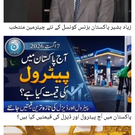
زیاد بشیر پاکستان بزنس کونسل کے نئے چیئرمین منتخب
پاکستان میں آج پیٹرول اور ڈیزل کی قیمتیں کیا ہیں؟