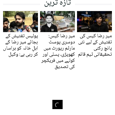
تازہ ترین
میر رضا کیس کی
میر رضا کیس:
پولیس تفتیش کے
تفتیش کے لیے نئی
دوسری پوسٹ
بجائے میر رضا کے
پانچ رکنی
مارٹم رپورٹ میں
اہلِ خانہ کو ہراساں
تحقیقاتی ٹیم قائم
کھوپڑی، پسلی اور
کر رہی ہے: وکیل
کولہے میں فریکچر
کی تصدیق