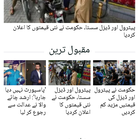
پیٹرول اور ڈیزل سستا، حکومت نے نئی قیمتوں کا اعلان
کردیا
مقبول ترین
حکومت نے پیٹرول
پیٹرول اور ڈیزل
'پاسپورٹ نہیں دیا
اور ڈیزل کی
سستا، حکومت نے
جارہا': ارشد چائے
قیمتیں مزید کم
نئی قیمتوں کا
والا نے عدالت سے
کردیں
اعلان کردیا
رجوع کر لیا