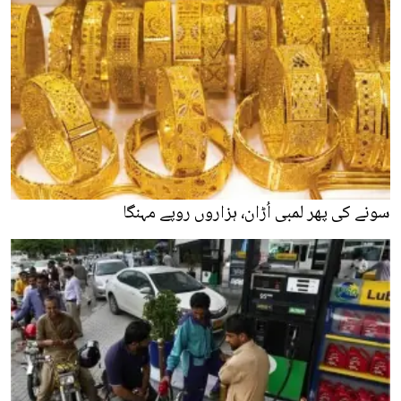
سونے کی پھر لمبی اُڑان، ہزاروں روپے مہنگا